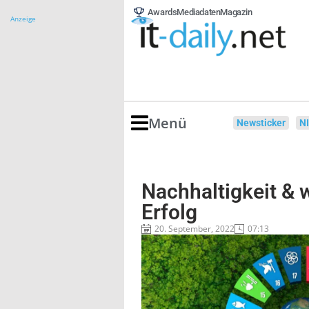
Awards
Mediadaten
Magazin
Anzeige
Menü
Newsticker
N
Nachhaltigkeit & w
Erfolg
20. September, 2022
07:13