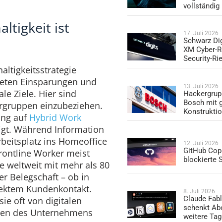
vollständig
ltigkeit ist
17. Juli 2026
Schwarz Dig
XM Cyber-R
Security-Ri
ltigkeitsstrategie
eten Einsparungen und
13. Juli 2026
ale Ziele. Hier sind
Hackergrup
Bosch mit 
ergruppen einzubeziehen.
Konstrukti
ung auf
Hybrid Work
gt. Während Information
rbeitsplatz ins Homeoffice
12. Juli 2026
GitHub Copi
rontline Worker meist
blockierte
e weltweit mit mehr als 80
er Belegschaft – ob in
irektem Kundenkontakt.
8. Juli 2026
Claude Fabl
sie oft von digitalen
schenkt Ab
men des Unternehmens
weitere Ta