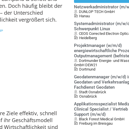
en. Doch häufig bleibt der
Netzwerkadministrator (m/w
 – der Unterschied
DUNLOP TECH GmbH
Hanau
chkeit vergrößert sich.
Systemadministrator (m/w/d
Schwerpunkt Linux
ige
CEOS Corrected Electron Opt
Heidelberg
Projektmanager (w/m/d)
energiewirtschaftliche Proz
Outputmanagement (befristet
Dortmunder Energie- und Was
GmbH DEW21
Dortmund
Geodatenmanager (m/w/d) i
Geodaten und Verkehrsanlag
Fachdienst Geodaten
Stadt Osnabrück
Osnabrück
Applikationsspezialist Mediz
Clinical Specialist / Vertrieb
Ziele effektiv, schnell
Support (m/w/d)
uf ihr Geschäftsmodell
Black Forest Medical GmbH
Freiburg im Breisgau
 Wirtschaftlichkeit sind