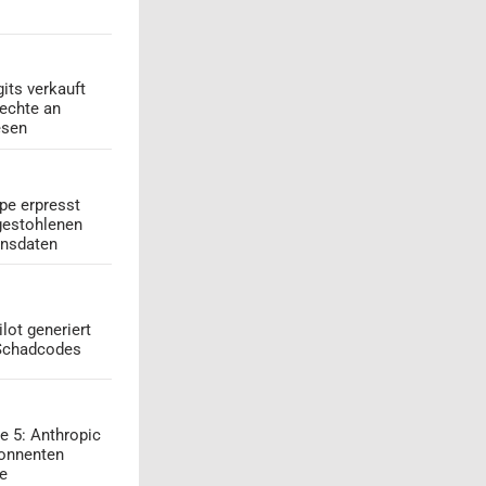
its verkauft
echte an
esen
pe erpresst
gestohlenen
onsdaten
lot generiert
 Schadcodes
e 5: Anthropic
onnenten
ge