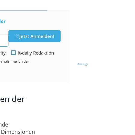
der
Jetzt Anmelden!
rity
it-daily Redaktion
en" stimme ich der
Anzeige
nen der
nde
ei Dimensionen