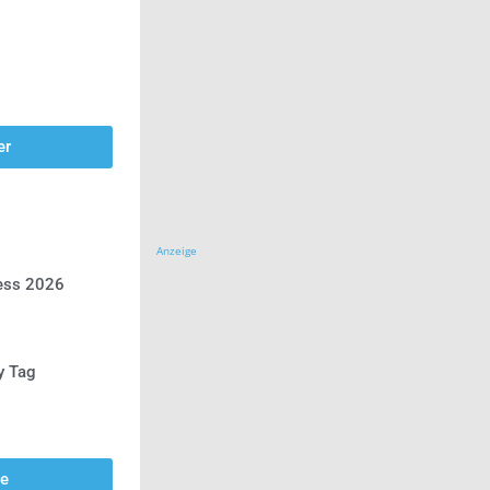
er
Anzeige
ress 2026
y Tag
se