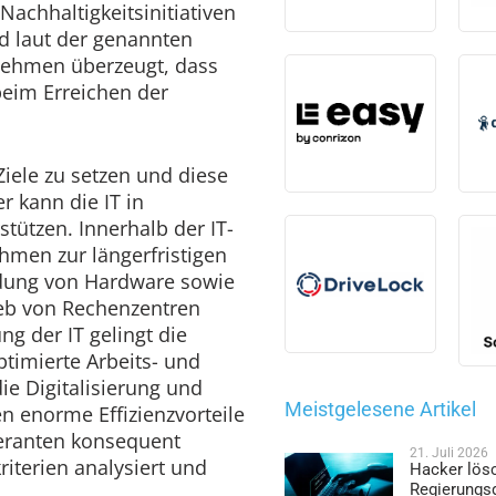
Nachhaltigkeitsinitiativen
nd laut der genannten
nehmen überzeugt, dass
beim Erreichen der
 Ziele zu setzen und diese
er kann die IT in
tützen. Innerhalb der IT-
hmen zur längerfristigen
ung von Hardware sowie
ieb von Rechenzentren
ng der IT gelingt die
timierte Arbeits- und
ie Digitalisierung und
Meistgelesene Artikel
n enorme Effizienzvorteile
eranten konsequent
21. Juli 2026
iterien analysiert und
Hacker lös
Regierungs