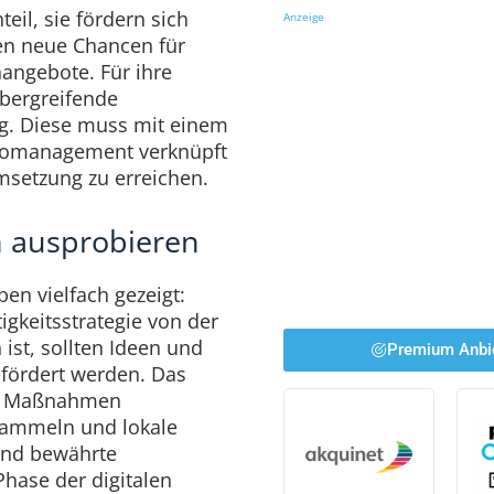
eil, sie fördern sich
Anzeige
en neue Chancen für
ngebote. Für ihre
̈bergreifende
g. Diese muss mit einem
iomanagement verknüpft
msetzung zu erreichen.
en ausprobieren
ben vielfach gezeigt:
gkeitsstrategie von der
ist, sollten Ideen und
Premium Anbi
gefördert werden. Das
de Maßnahmen
sammeln und lokale
ind bewährte
Phase der digitalen