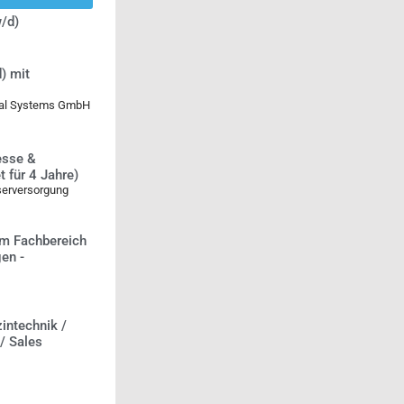
/d)
) mit
ical Systems GmbH
esse &
 für 4 Jahre)
serversorgung
m Fachbereich
en -
intechnik /
 / Sales