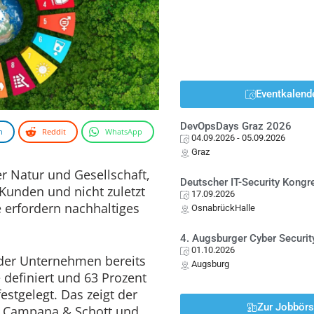
Eventkalend
DevOpsDays Graz 2026
n
Reddit
WhatsApp
04.09.2026
- 05.09.2026
Graz
r Natur und Gesellschaft,
Deutscher IT-Security Kong
Kunden und nicht zuletzt
17.09.2026
 erfordern nachhaltiges
OsnabrückHalle
4. Augsburger Cyber Securit
01.10.2026
 der Unternehmen bereits
Augsburg
 definiert und 63 Prozent
estgelegt. Das zeigt der
Zur Jobbör
on Campana & Schott und