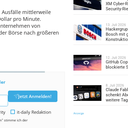
XM Cyber-R
Security-Ri
Ausfälle mittlerweile
ollar pro Minute.
e Unternehmen von
13. Juli 2026
Hackergrup
der Börse nach größeren
Bosch mit 
Konstrukti
12. Juli 2026
GitHub Copi
blockierte
der
8. Juli 2026
Claude Fabl
schenkt Ab
Jetzt Anmelden!
weitere Ta
rity
it-daily Redaktion
Anzeige
en" stimme ich der