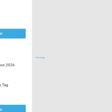
er
Anzeige
ress 2026
y Tag
se