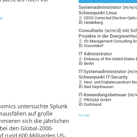
Systemadministrator (m/w/d
Schwerpunkt Linux
ige
CEOS Corrected Electron Opt
Heidelberg
Consultants (w/m/d) mit Sch
Projekte in der Energiewirts
ISI Management Consulting 
Düsseldorf
IT Administrator
Embassy of the United States B
Berlin
IT-Systemadministrator (m/w
Schwerpunkt IT-Security
Herz- und Diabeteszentrum No
Bad Oeynhausen
IT-Anwendungsbetreuer (m/
PROGAS GmbH
Dortmund
omics untersuchte Splunk
mausfällen auf große
Anzeige
ieren sich die jährlichen
 bei den Global-2000-
f rund 600 Milliarden US-