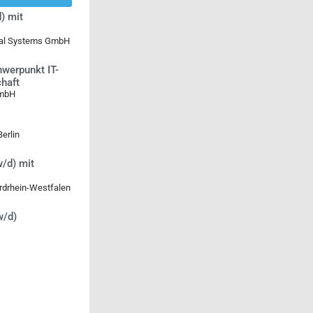
) mit
ical Systems GmbH
werpunkt IT-
chaft
GmbH
erlin
/d) mit
rdrhein-Westfalen
w/d)