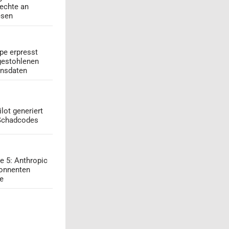
echte an
esen
pe erpresst
gestohlenen
onsdaten
lot generiert
 Schadcodes
e 5: Anthropic
onnenten
ge