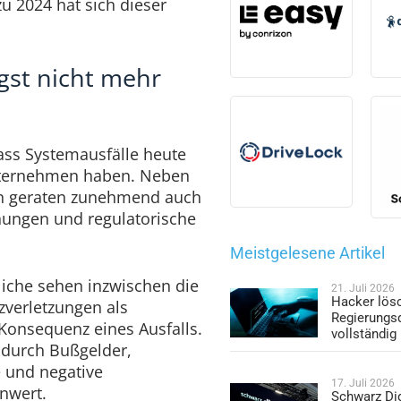
u 2024 hat sich dieser
ngst nicht mehr
ass Systemausfälle heute
nternehmen haben. Neben
en geraten zunehmend auch
ungen und regulatorische
Meistgelesene Artikel
liche sehen inzwischen die
21. Juli 2026
Hacker lös
verletzungen als
Regierungs
onsequenz eines Ausfalls.
vollständig
durch Bußgelder,
 und negative
17. Juli 2026
nwert.
Schwarz Dig