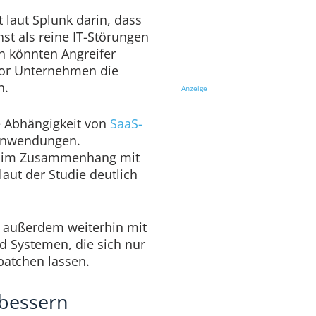
 laut Splunk darin, dass
hst als reine IT-Störungen
h könnten Angreifer
vor Unternehmen die
n.
Anzeige
 Abhängigkeit von
SaaS-
-Anwendungen.
le im Zusammenhang mit
aut der Studie deutlich
 außerdem weiterhin mit
nd Systemen, die sich nur
patchen lassen.
rbessern