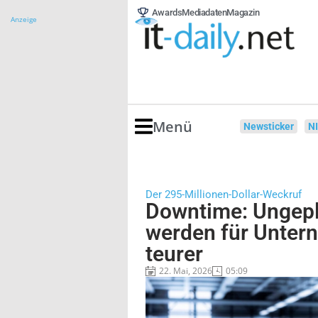
Awards
Mediadaten
Magazin
Anzeige
Menü
Newsticker
N
Der 295-Millionen-Dollar-Weckruf
Downtime: Ungepla
werden für Unte
teurer
22. Mai, 2026
05:09