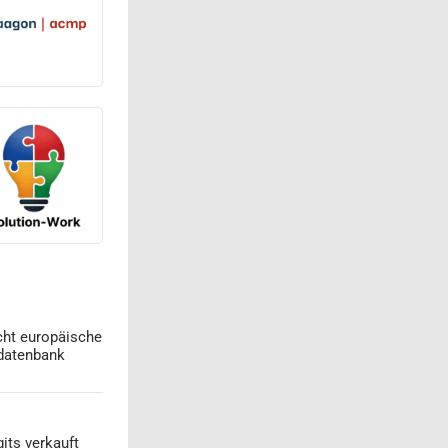
cht europäische
datenbank
its verkauft