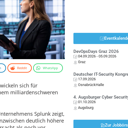
Eventkalend
DevOpsDays Graz 2026
04.09.2026
- 05.09.2026
Graz
n
Reddit
WhatsApp
Deutscher IT-Security Kong
17.09.2026
wickeln sich für
OsnabrückHalle
nem milliardenschweren
4. Augsburger Cyber Securit
01.10.2026
Augsburg
Unternehmens Splunk zeigt,
nzwischen deutlich höhere
Zur Jobbör
rsacht als noch vor