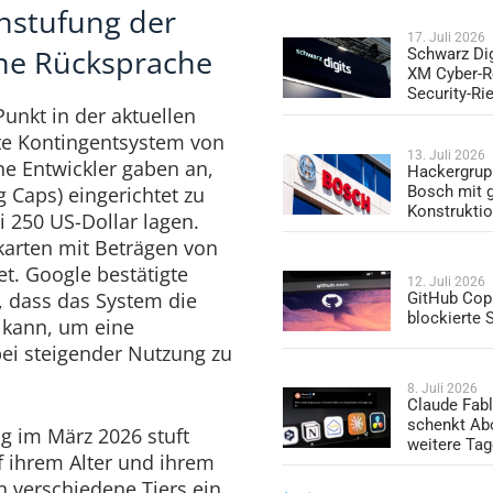
hstufung der
17. Juli 2026
ne Rücksprache
Schwarz Dig
XM Cyber-R
Security-Ri
unkt in der aktuellen
rte Kontingentsystem von
13. Juli 2026
ne Entwickler gaben an,
Hackergrup
Bosch mit 
 Caps) eingerichtet zu
Konstrukti
i 250 US-Dollar lagen.
karten mit Beträgen von
et. Google bestätigte
12. Juli 2026
 dass das System die
GitHub Copi
blockierte
 kann, um eine
ei steigender Nutzung zu
8. Juli 2026
Claude Fabl
schenkt Ab
ng im März 2026 stuft
weitere Ta
 ihrem Alter und ihrem
n verschiedene Tiers ein.