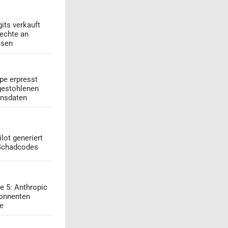
its verkauft
echte an
esen
pe erpresst
gestohlenen
onsdaten
lot generiert
 Schadcodes
e 5: Anthropic
onnenten
ge