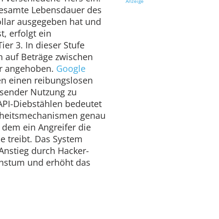
Anzeige
 gesamte Lebensdauer des
llar ausgegeben hat und
t, erfolgt ein
er 3. In dieser Stufe
 auf Beträge zwischen
ar angehoben.
Google
en einen reibungslosen
hsender Nutzung zu
API-Diebstählen bedeutet
erheitsmechanismen genau
dem ein Angreifer die
e treibt. Das System
 Anstieg durch Hacker-
achstum und erhöht das