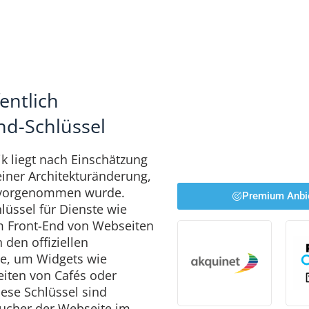
entlich
nd-Schlüssel
k liegt nach Einschätzung
einer Architekturänderung,
it vorgenommen wurde.
Premium Anbi
lüssel für Dienste wie
m Front-End von Webseiten
den offiziellen
e, um Widgets wie
iten von Cafés oder
iese Schlüssel sind
ucher der Webseite im