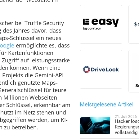
cher bei Truffle Security
g des Jahres davor, dass
ps-Schlüssel ein neues
oogle
ermöglichte es, dass
 für Kartenfunktionen
 Zugriff auf leistungsstarke
den können. Wenn eine
 Projekts die Gemini-API
fentlich genutzte Maps-
eneralschlüssel für teure
on Millionen Webseiten
er Schlüssel, erkennbar am
Meistgelesene Artikel
chützt im Netz stehen und
21. Juli 2026
abgegriffen werden, um KI-
Hacker lös
 zu betreiben.
Regierungs
vollständig