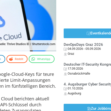
Eventkalend
uelle: Thrive Studios ID / Shutterstock.com
DevOpsDays Graz 2026
04.09.2026
- 05.09.2026
Graz
n
Reddit
WhatsApp
Deutscher IT-Security Kong
17.09.2026
ogle-Cloud-Keys für teure
OsnabrückHalle
ierte Limit-Anpassungen
4. Augsburger Cyber Securit
n im fünfstelligen Bereich.
01.10.2026
Augsburg
Cloud berichten aktuell
 API-Schlüssel durch
Zur Jobbör
ndeten Zugangsdaten