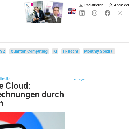
Registrieren
Anmelde
IS2
Quanten Computing
KI
IT-Recht
Monthly Spezial
limits
Anzeige
e Cloud:
echnungen durch
h