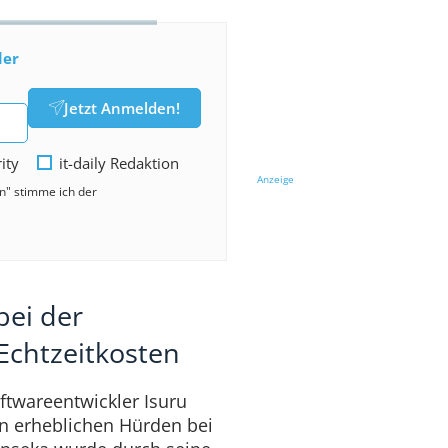
der
Jetzt Anmelden!
rity
it-daily Redaktion
Anzeige
en" stimme ich der
bei der
chtzeitkosten
ftwareentwickler Isuru
n erheblichen Hürden bei