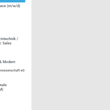
lace (m/w/d)
intechnik /
 / Sales
 & Modern
genossenschaft eG
nale
M)