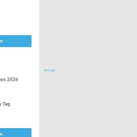
er
Anzeige
ress 2026
y Tag
se