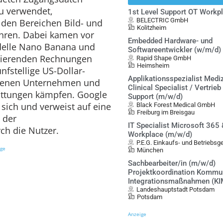
u verwendet,
1st Level Support OT Workp
BELECTRIC GmbH
 den Bereichen Bild- und
Kolitzheim
hren. Dabei kamen vor
Embedded Hardware- und
delle Nano Banana und
Softwareentwickler (w/m/d)
ltierenden Rechnungen
Rapid Shape GmbH
Heimsheim
ünfstellige US-Dollar-
Applikationsspezialist Mediz
ffenen Unternehmen und
Clinical Specialist / Vertrieb
attungen kämpfen. Google
Support (m/w/d)
sich und verweist auf eine
Black Forest Medical GmbH
Freiburg im Breisgau
 der
IT Specialist Microsoft 365
ch die Nutzer.
Workplace (m/w/d)
P.E.G. Einkaufs- und Betriebs
ige
München
Sachbearbeiter/in (m/w/d)
Projektkoordination Kommu
Integrationsmaßnahmen (KI
Landeshauptstadt Potsdam
Potsdam
Anzeige