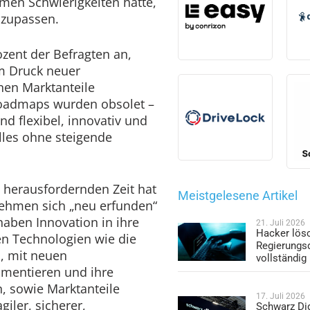
hmen Schwierigkeiten hatte,
anzupassen.
zent der Befragten an,
m Druck neuer
nen Marktanteile
oadmaps wurden obsolet –
und flexibel, innovativ und
alles ohne steigende
d herausfordernden Zeit hat
Meistgelesene Artikel
ehmen sich „neu erfunden“
aben Innovation in ihre
21. Juli 2026
Hacker lös
zen Technologien wie die
Regierungs
n, mit neuen
vollständig
imentieren und ihre
, sowie Marktanteile
17. Juli 2026
iler, sicherer,
Schwarz Dig