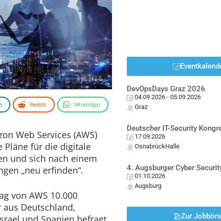
Eventkalend
DevOpsDays Graz 2026
04.09.2026
- 05.09.2026
n
Reddit
WhatsApp
Graz
Deutscher IT-Security Kong
zon Web Services (AWS)
17.09.2026
Pläne für die digitale
OsnabrückHalle
en und sich nach einem
4. Augsburger Cyber Securit
ngen „neu erfinden“.
01.10.2026
Augsburg
rag von AWS 10.000
r aus Deutschland,
Zur Jobbör
Israel und Spanien befragt.