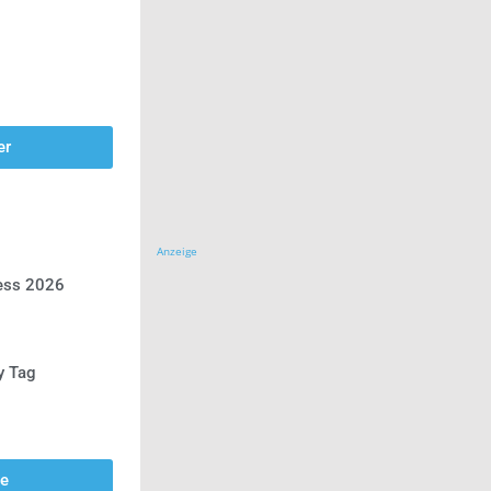
er
Anzeige
ress 2026
y Tag
se