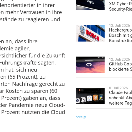
XM Cyber-R
norientierter in ihrer
Security-Ri
 mehr Vertrauen in ihre
mstände zu reagieren und
13. Juli 2026
Hackergrup
Bosch mit 
en an, dass ihre
Konstrukti
emie agiler,
ichtlicher für die Zukunft
12. Juli 2026
Führungskräfte sagten,
GitHub Copi
n hat, sich neu
blockierte
en (65 Prozent), zu
erten Nachfrage gerecht zu
8. Juli 2026
ar Kosten zu sparen (60
Claude Fabl
64 Prozent) gaben an, dass
schenkt Ab
weitere Ta
der Pandemie neue Cloud-
 Prozent nutzten die Cloud
Anzeige