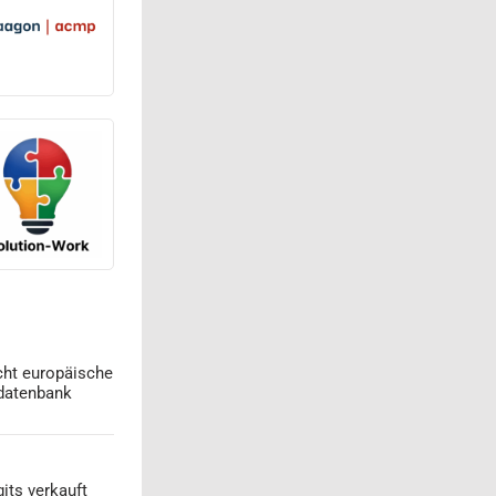
cht europäische
datenbank
its verkauft