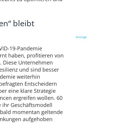
en“ bleibt
Anzeige
OVID-19-Pandemie
nt haben, profitieren von
“. Diese Unternehmen
esilienz und sind besser
ndemie weiterhin
 befragten Entscheidern
er eine klare Strategie
ancen ergreifen wollen. 60
e ihr Geschäftsmodell
obald momentan geltende
änkungen aufgehoben