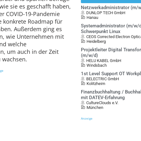
wie sie es geschafft haben,
Netzwerkadministrator (m/w
er COVID-19-Pandemie
DUNLOP TECH GmbH
Hanau
ne konkrete Roadmap für
Systemadministrator (m/w/d
aben. Außerdem ging es
Schwerpunkt Linux
en, wie Unternehmen mit
CEOS Corrected Electron Opt
Heidelberg
nd welche
Projektleiter Digital Transf
n, um auch in der Zeit
(m/w/d)
u wachsen.
HELU KABEL GmbH
Windsbach
ige
1st Level Support OT Workp
BELECTRIC GmbH
Kolitzheim
Finanzbuchhaltung / Buchha
mit DATEV-Erfahrung
CultureClouds e.V.
München
Anzeige