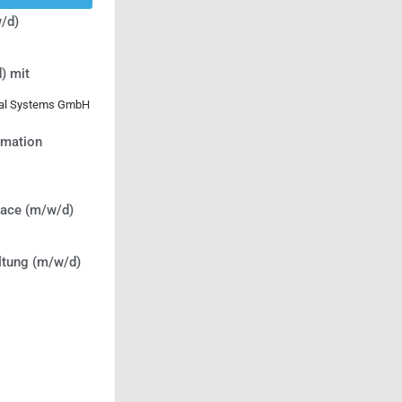
/d)
) mit
ical Systems GmbH
ormation
lace (m/w/d)
ltung (m/w/d)