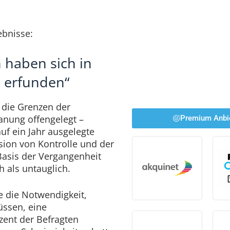
ebnisse:
 haben sich in
 erfunden“
die Grenzen der
anung offengelegt –
Premium Anbi
auf ein Jahr ausgelegte
sion von Kontrolle und der
Basis der Vergangenheit
h als untauglich.
e die Notwendigkeit,
üssen, eine
zent der Befragten