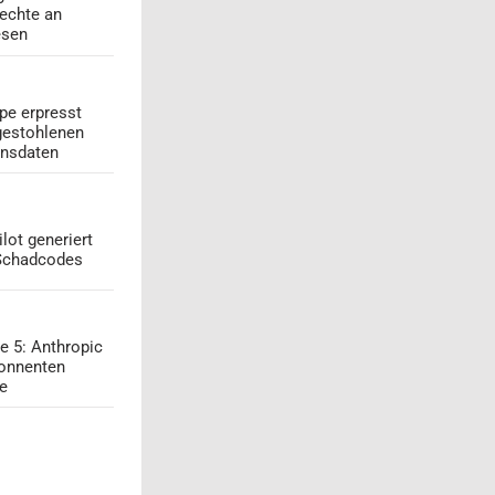
echte an
esen
pe erpresst
gestohlenen
onsdaten
lot generiert
 Schadcodes
e 5: Anthropic
onnenten
ge