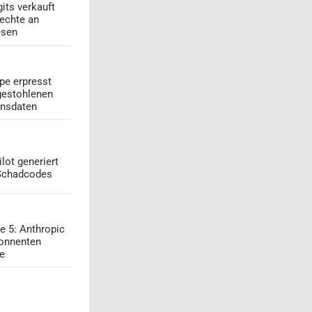
its verkauft
echte an
esen
pe erpresst
gestohlenen
onsdaten
lot generiert
 Schadcodes
e 5: Anthropic
onnenten
ge