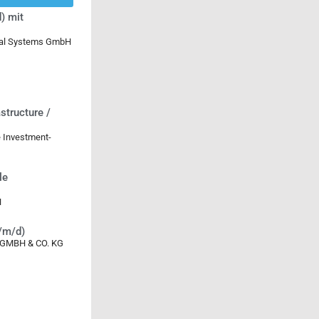
) mit
ical Systems GmbH
structure /
 Investment-
le
H
w/m/d)
MBH & CO. KG