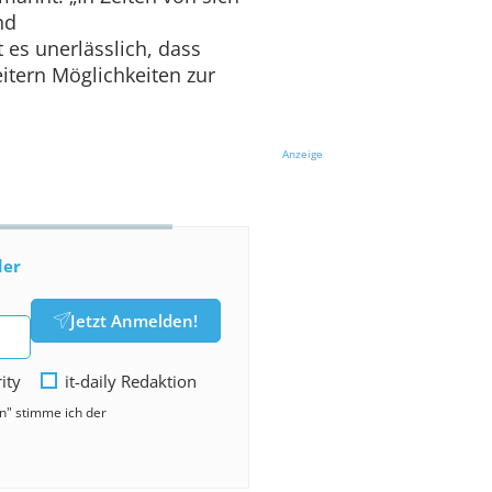
nd
es unerlässlich, dass
itern Möglichkeiten zur
Anzeige
der
Jetzt Anmelden!
rity
it-daily Redaktion
en" stimme ich der