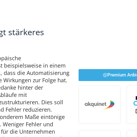
gt stärkeres
opäische
t beispielsweise in einem
s, dass die Automatisierung
Premium Anbi
e Wirkungen zur Folge hat.
edanke hinter der
Abläufe mit
trukturieren. Dies soll
nd Fehler reduzieren.
besonderem Maße eintönige
. Weniger Fehler und
 für die Unternehmen