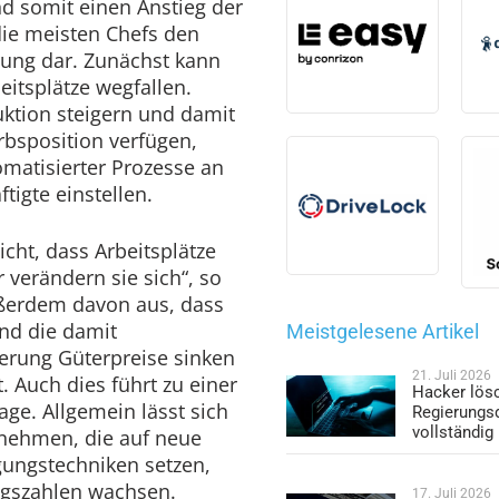
und somit einen Anstieg der
r die meisten Chefs den
rung dar. Zunächst kann
itsplätze wegfallen.
ktion steigern und damit
bsposition verfügen,
omatisierter Prozesse an
tigte einstellen.
cht, dass Arbeitsplätze
 verändern sie sich“, so
ßerdem davon aus, dass
nd die damit
Meistgelesene Artikel
gerung Güterpreise sinken
21. Juli 2026
 Auch dies führt zu einer
Hacker lös
age. Allgemein lässt sich
Regierungs
vollständig
rnehmen, die auf neue
gungstechniken setzen,
ngszahlen wachsen.
17. Juli 2026