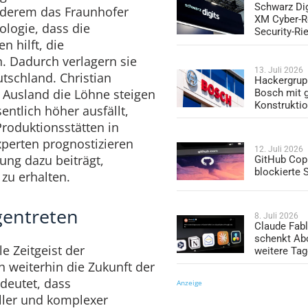
Schwarz Dig
nderem das Fraunhofer
XM Cyber-R
ologie, dass die
Security-Ri
 hilft, die
. Dadurch verlagern sie
13. Juli 2026
tschland. Christian
Hackergrup
m Ausland die Löhne steigen
Bosch mit 
Konstrukti
ntlich höher ausfällt,
 Produktionsstätten in
xperten prognostizieren
12. Juli 2026
ung dazu beiträgt,
GitHub Copi
blockierte
 zu erhalten.
gentreten
8. Juli 2026
Claude Fabl
schenkt Ab
e Zeitgeist der
weitere Ta
weiterhin die Zukunft der
deutet, dass
Anzeige
ler und komplexer