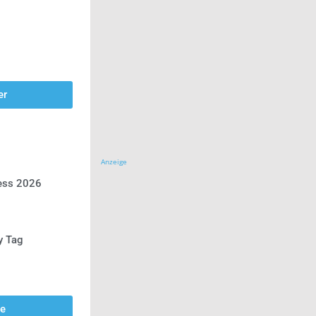
er
Anzeige
ress 2026
y Tag
se