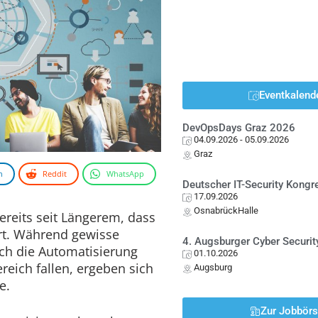
Eventkalend
DevOpsDays Graz 2026
04.09.2026
- 05.09.2026
Graz
n
Reddit
WhatsApp
Deutscher IT-Security Kong
17.09.2026
OsnabrückHalle
ereits seit Längerem, dass
ert. Während gewisse
4. Augsburger Cyber Securit
rch die Automatisierung
01.10.2026
reich fallen, ergeben sich
Augsburg
e.
Zur Jobbör