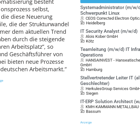
omatisierung besteht
Systemadministrator (m/w/d
ionsprozess selbst,
Schwerpunkt Linux
, die diese Neuerung
CEOS Corrected Electron Opt
ile, die der Strukturwandel
Heidelberg
ehmer dem aktuellen Trend
IT Security Analyst (m/w/d)
Alois Kober GmbH
aben durch die steigende
Kötz
en Arbeitsplatz“, so
Teamleitung (m/w/d) IT Infra
und Geschäftsführer von
Operations
HANSAINVEST - Hanseatische
bei bieten neue Prozesse
GmbH
deutschen Arbeitsmarkt.“
Hamburg
Stellvertretender Leiter IT (al
ige
Geschlechter)
HerkulesGroup Services Gmb
Siegen
IT-ERP Solution Architect (
KMH-KAMMANN METALLBAU G
Bassum
Anzeige