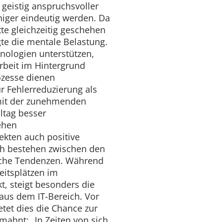
geistig anspruchsvoller
iger eindeutig werden. Da
te gleichzeitig geschehen
gte die mentale Belastung.
nologien unterstützen,
rbeit im Hintergrund
ozesse dienen
r Fehlerreduzierung als
 mit der zunehmenden
ltag besser
ehen
ekten auch positive
h bestehen zwischen den
iche Tendenzen. Während
eitsplätzen im
t, steigt besonders die
aus dem IT-Bereich. Vor
etet dies die Chance zur
mahnt: „In Zeiten von sich