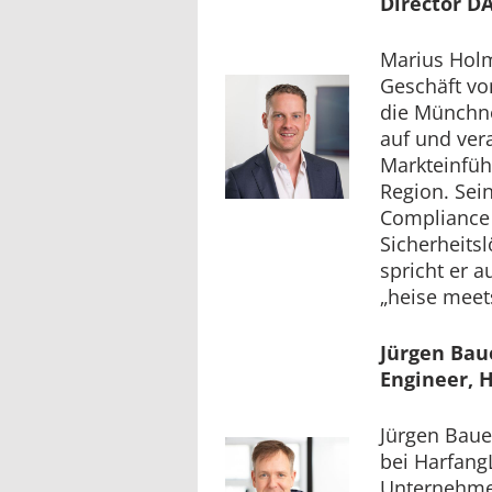
Director D
Marius Holm
Geschäft vo
die Münchn
auf und ver
Markteinfüh
Region. Sein
Compliance 
Sicherheits
spricht er a
„heise meet
Jürgen Bau
Engineer, 
Jürgen Baue
bei Harfang
Unternehme