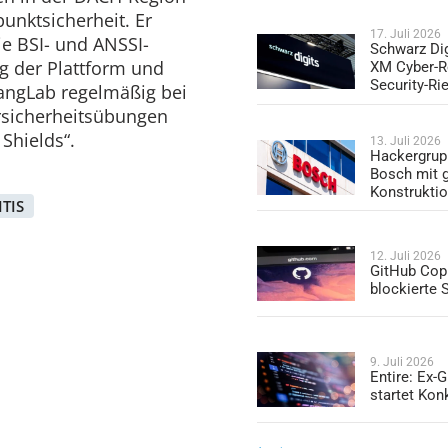
punktsicherheit. Er
17. Juli 2026
ie BSI- und ANSSI-
Schwarz Dig
ng der Plattform und
XM Cyber-R
Security-Ri
rfangLab regelmäßig bei
sicherheitsübungen
Shields“.
13. Juli 2026
Hackergrup
Bosch mit 
Konstrukti
ITIS
12. Juli 2026
GitHub Copi
blockierte
9. Juli 2026
Entire: Ex-
startet Kon