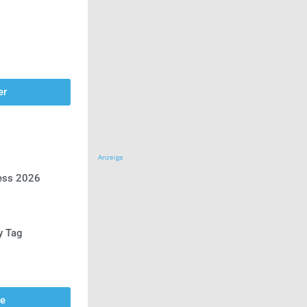
er
Anzeige
ress 2026
y Tag
se