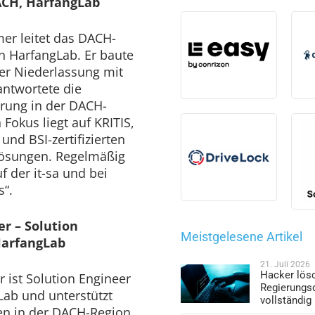
ACH, HarfangLab
er leitet das DACH-
n HarfangLab. Er baute
er Niederlassung mit
antwortete die
rung in der DACH-
 Fokus liegt auf KRITIS,
und BSI-zertifizierten
lösungen. Regelmäßig
uf der it-sa und bei
s“.
er – Solution
Meistgelesene Artikel
HarfangLab
21. Juli 2026
Hacker lös
r ist Solution Engineer
Regierungs
Lab und unterstützt
vollständig
n in der DACH-Region