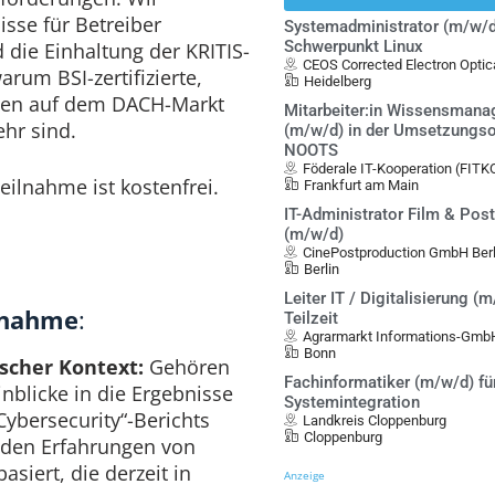
sse für Betreiber
Systemadministrator (m/w/d
Schwerpunkt Linux
d die Einhaltung der KRITIS-
CEOS Corrected Electron Opt
rum BSI-zertifizierte,
Heidelberg
gen auf dem DACH-Markt
Mitarbeiter:in Wissensman
ehr sind.
(m/w/d) in der Umsetzungso
NOOTS
Föderale IT-Kooperation (FITK
eilnahme ist kostenfrei.
Frankfurt am Main
IT-Administrator Film & Pos
(m/w/d)
CinePostproduction GmbH Berl
Berlin
Leiter IT / Digitalisierung (m
ilnahme
:
Teilzeit
Agrarmarkt Informations-Gmb
Bonn
scher Kontext:
Gehören
Fachinformatiker (m/w/d) fü
inblicke in die Ergebnisse
Systemintegration
 Cybersecurity“-Berichts
Landkreis Cloppenburg
Cloppenburg
f den Erfahrungen von
siert, die derzeit in
Anzeige