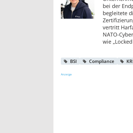
bei der End
begleitete d
Zertifizieru
vertritt Ha
NATO-Cyber
wie „Locked 
BSI
Compliance
KR
Anzeige