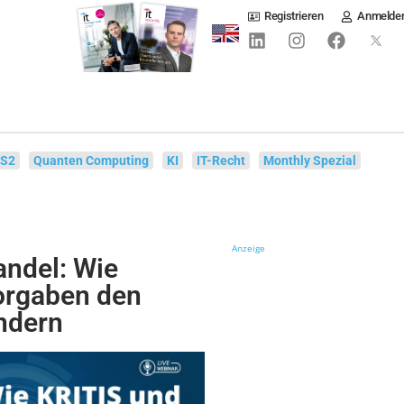
Registrieren
Anmelde
IS2
Quanten Computing
KI
IT-Recht
Monthly Spezial
Anzeige
ndel: Wie
orgaben den
ndern