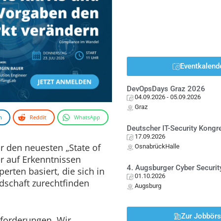
Eventkalend
DevOpsDays Graz 2026
04.09.2026
- 05.09.2026
Graz
n
Reddit
WhatsApp
Deutscher IT-Security Kong
17.09.2026
r den neuesten „State of
OsnabrückHalle
er auf Erkenntnissen
4. Augsburger Cyber Securit
rten basiert, die sich in
01.10.2026
dschaft zurechtfinden
Augsburg
Zur Jobbör
sforderungen. Wir