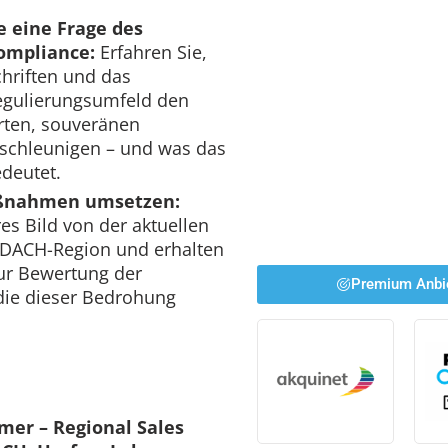
e eine Frage des
ompliance:
Erfahren Sie,
hriften und das
egulierungsumfeld den
erten, souveränen
eschleunigen – und was das
deutet.
aßnahmen umsetzen:
es Bild von der aktuellen
 DACH-Region und erhalten
zur Bewertung der
Premium Anbi
die dieser Bedrohung
mer – Regional Sales