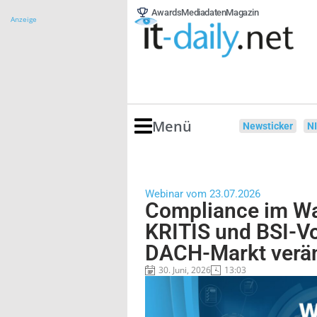
Awards
Mediadaten
Magazin
Anzeige
Menü
Newsticker
N
Webinar vom 23.07.2026
Compliance im Wa
KRITIS und BSI-V
DACH-Markt verä
30. Juni, 2026
13:03