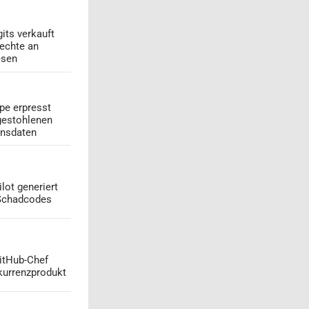
its verkauft
echte an
esen
pe erpresst
gestohlenen
onsdaten
lot generiert
 Schadcodes
GitHub-Chef
kurrenzprodukt