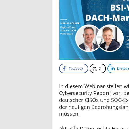
Facebook
X
LinkedI
In diesem Webinar stellen wi
Cybersecurity Report“ vor, d
deutscher CISOs und SOC-Expe
der heutigen Bedrohungslan
müssen.
Aktuelle Daten, echte Herau