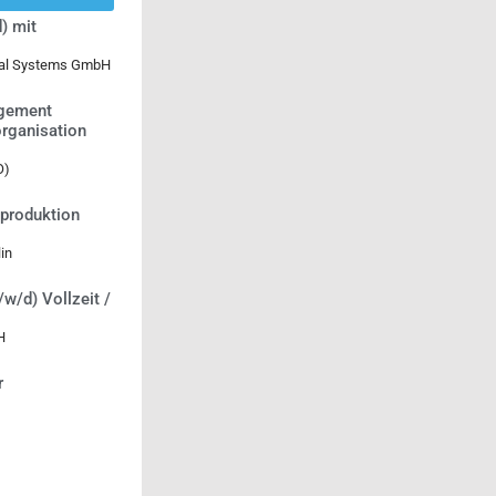
) mit
ical Systems GmbH
agement
rganisation
O)
tproduktion
in
/w/d) Vollzeit /
H
r