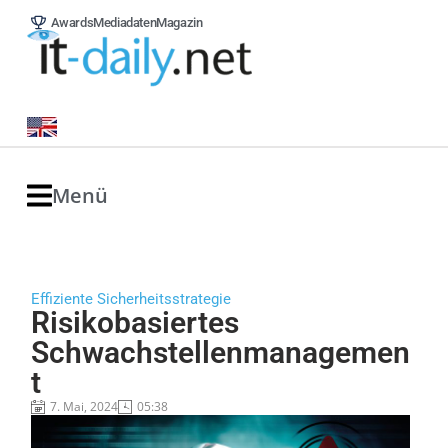
Awards
Mediadaten
Magazin
Menü
Effiziente Sicherheitsstrategie
Risikobasiertes
Schwachstellenmanagemen
t
7. Mai, 2024
05:38