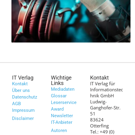
IT Verlag
Wichtige
Kontakt
Links
IT Verlag für
Kontakt
Mediadaten
Informationstec
Über uns
hnik GmbH
Glossar
Datenschutz
Ludwig-
Leserservice
AGB
Ganghofer-Str.
Award
Impressum
51
Newsletter
Disclaimer
83624
IT-Anbieter
Otterfing
Autoren
Tel.: +49 (0)