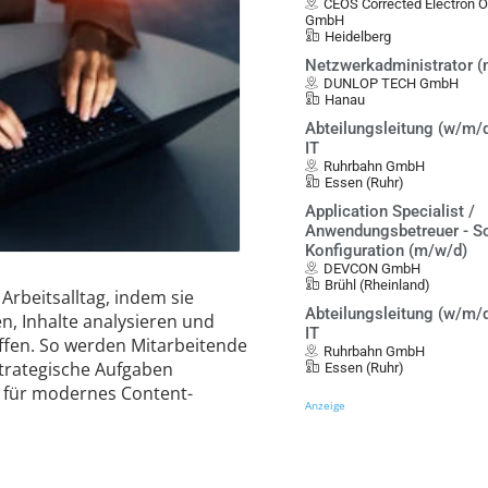
CEOS Corrected Electron 
GmbH
Heidelberg
Netzwerkadministrator 
DUNLOP TECH GmbH
Hanau
Abteilungsleitung (w/m/d
IT
Ruhrbahn GmbH
Essen (Ruhr)
Application Specialist /
Anwendungsbetreuer - S
Konfiguration (m/w/d)
DEVCON GmbH
Brühl (Rheinland)
Arbeitsalltag, indem sie
Abteilungsleitung (w/m/d
, Inhalte analysieren und
IT
effen. So werden Mitarbeitende
Ruhrbahn GmbH
strategische Aufgaben
Essen (Ruhr)
n für modernes Content-
Anzeige