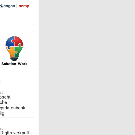
l
026
öscht
sche
ngsdatenbank
dig
026
Digits verkauft