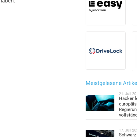
 haben.
Meistgelesene Artike
21. Juli 2
Hacker l
europäi
Regieru
vollstän
17. Juli 2
Schwarz 