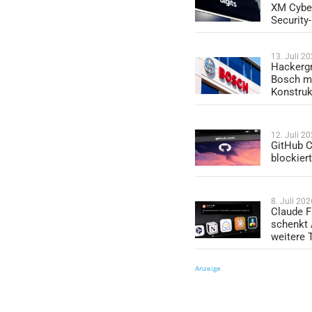
XM Cybe
Security
13. Juli 2
Hackergr
Bosch mi
Konstruk
12. Juli 2
GitHub C
blockier
8. Juli 202
Claude F
schenkt
weitere 
Anzeige