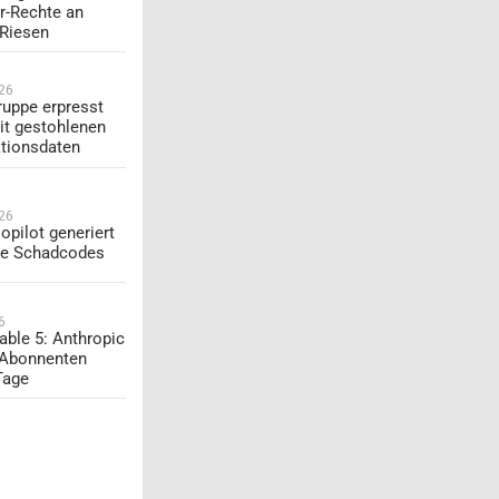
r-Rechte an
-Riesen
026
uppe erpresst
t gestohlenen
tionsdaten
026
opilot generiert
te Schadcodes
6
able 5: Anthropic
 Abonnenten
Tage