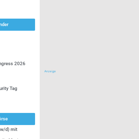
nder
ongress 2026
Anzeige
urity Tag
örse
w/d) mit