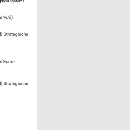
Optical Systems
(m/w/d)
) Strategische
oftware-
) Strategische