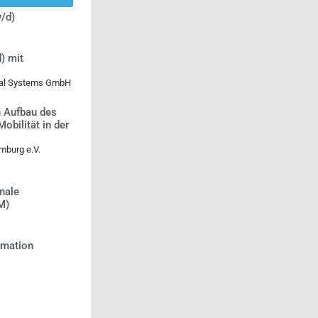
/d)
) mit
ical Systems GmbH
n Aufbau des
bilität in der
mburg e.V.
nale
M)
ormation