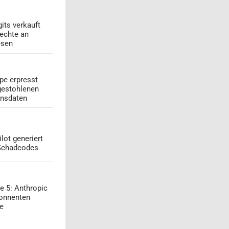
its verkauft
echte an
esen
pe erpresst
gestohlenen
onsdaten
lot generiert
 Schadcodes
e 5: Anthropic
onnenten
ge