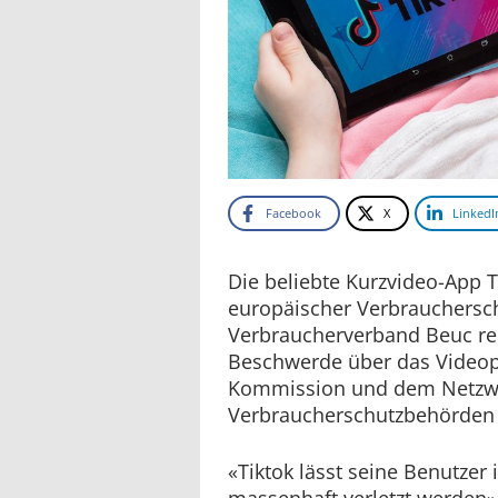
Facebook
X
LinkedI
Die beliebte Kurzvideo-App Ti
europäischer Verbrauchersch
Verbraucherverband Beuc re
Beschwerde über das Videopo
Kommission und dem Netzwe
Verbraucherschutzbehörden 
«Tiktok lässt seine Benutzer
massenhaft verletzt werden»,