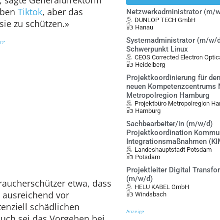
eben
Tiktok
, aber das
Netzwerkadministrator (m/w
DUNLOP TECH GmbH
sie zu schützen.»
Hanau
Systemadministrator (m/w/d
ige
Schwerpunkt Linux
CEOS Corrected Electron Opt
Heidelberg
Projektkoordinierung für de
neuen Kompetenzcentrums Mo
Metropolregion Hamburg
Projektbüro Metropolregion Ha
Hamburg
Sachbearbeiter/in (m/w/d)
Projektkoordination Kommu
Integrationsmaßnahmen (KI
Landeshauptstadt Potsdam
Potsdam
Projektleiter Digital Transf
(m/w/d)
raucherschützer etwa, dass
HELU KABEL GmbH
t ausreichend vor
Windsbach
enziell schädlichen
Anzeige
Auch sei das Vorgehen bei