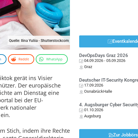
Quelle: Ilina Yuliia - Shutterstockcom
Eventkalend
DevOpsDays Graz 2026
n
Reddit
WhatsApp
04.09.2026
- 05.09.2026
Graz
ktok gerät ins Visier
Deutscher IT-Security Kong
ützer. Der europäische
17.09.2026
ichte am Dienstag eine
OsnabrückHalle
rtal bei der EU-
4. Augsburger Cyber Securit
rk nationaler
01.10.2026
ein.
Augsburg
 im Stich, indem ihre Rechte
Zur Jobbör
 sagte Generaldirektorin