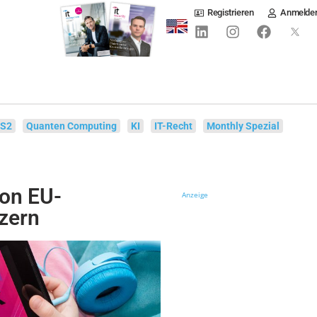
Registrieren
Anmelde
IS2
Quanten Computing
KI
IT-Recht
Monthly Spezial
von EU-
Anzeige
zern