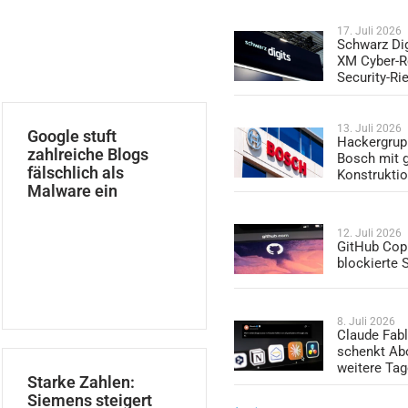
17. Juli 2026
Schwarz Dig
XM Cyber-R
Security-Ri
13. Juli 2026
Google stuft
Hackergrup
zahlreiche Blogs
Bosch mit 
fälschlich als
Konstrukti
Malware ein
12. Juli 2026
GitHub Copi
blockierte
8. Juli 2026
Claude Fabl
schenkt Ab
weitere Ta
Starke Zahlen:
Siemens steigert