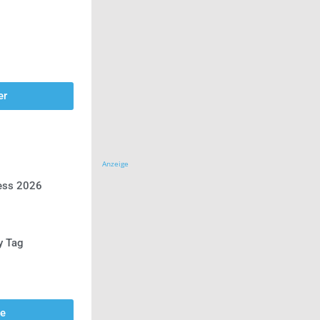
er
Anzeige
ress 2026
y Tag
se