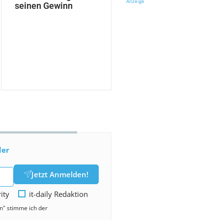
Anzeige
seinen Gewinn
der
Jetzt Anmelden!
rity
it-daily Redaktion
en" stimme ich der