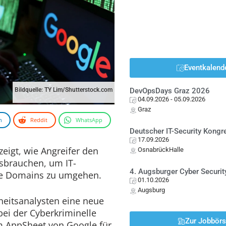
Eventkalend
Bildquelle: TY Lim/Shutterstock.com
DevOpsDays Graz 2026
04.09.2026
- 05.09.2026
Graz
n
Reddit
WhatsApp
Deutscher IT-Security Kong
17.09.2026
zeigt, wie Angreifer den
OsnabrückHalle
sbrauchen, um IT-
4. Augsburger Cyber Securit
time Domains zu umgehen.
01.10.2026
Augsburg
heitsanalysten eine neue
bei der Cyberkriminelle
Zur Jobbör
rm AppSheet von Google für