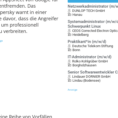
entfremden. Das
Netzwerkadministrator (m/w
DUNLOP TECH GmbH
ersky warnt in einer
Hanau
 davor, dass die Angreifer
Systemadministrator (m/w/d
 um professionell
Schwerpunkt Linux
u verbreiten.
CEOS Corrected Electron Opt
Heidelberg
ige
Praktikant*in (m/w/d)
Deutsche Telekom Stiftung
Bonn
IT-Administrator (m/w/d)
Rolko Kohlgrüber GmbH
Borgholzhausen
Senior Softwareentwickler 
Lindauer DORNIER GmbH
Lindau (Bodensee)
Anzeige
eine Reihe von Vorfällen