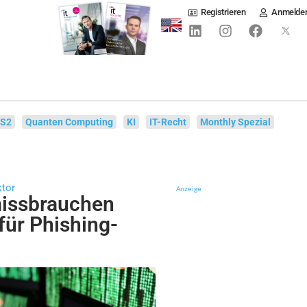
Registrieren
Anmelde
IS2
Quanten Computing
KI
IT-Recht
Monthly Spezial
ktor
Anzeige
missbrauchen
für Phishing-