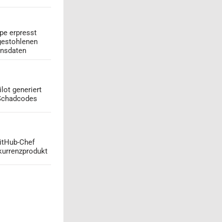
pe erpresst
gestohlenen
onsdaten
lot generiert
 Schadcodes
GitHub-Chef
kurrenzprodukt