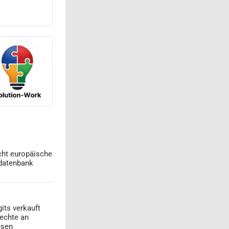
cht europäische
datenbank
its verkauft
echte an
esen