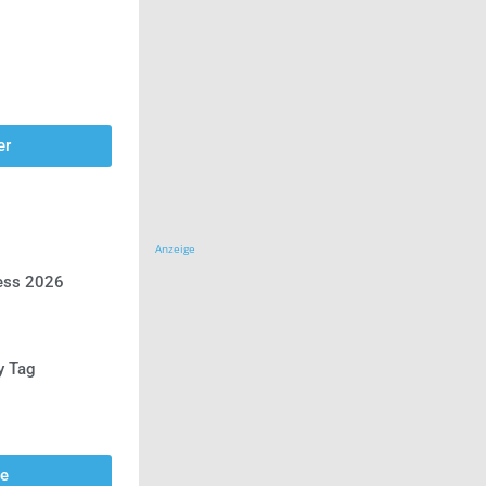
er
Anzeige
ress 2026
y Tag
se