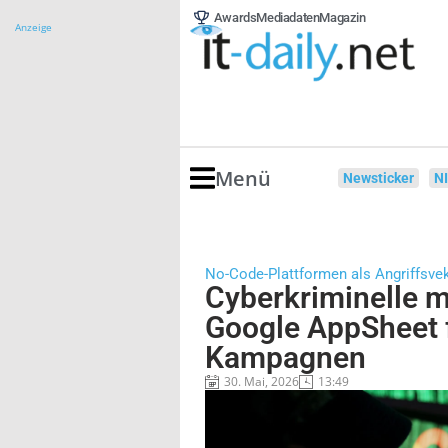
Awards
Mediadaten
Magazin
Anzeige
Menü
Newsticker
N
No-Code-Plattformen als Angriffsve
Cyberkriminelle 
Google AppSheet 
Kampagnen
30. Mai, 2026
13:49