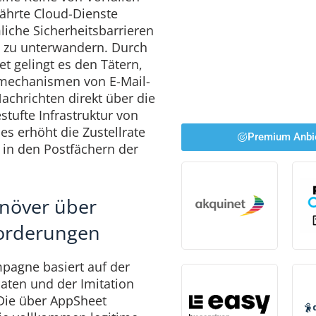
währte Cloud-Dienste
che Sicherheitsbarrieren
 zu unterwandern. Durch
 gelingt es den Tätern,
mechanismen von E-Mail-
Nachrichten direkt über die
estufte Infrastruktur von
s erhöht die Zustellrate
Premium Anbi
 in den Postfächern der
növer über
forderungen
mpagne basiert auf der
aten und der Imitation
Die über AppSheet