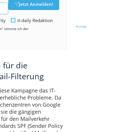
Jetzt Anmelden!
rity
it-daily Redaktion
Anzeige
en" stimme ich der
für die
il-Filterung
 diese Kampagne das IT-
erhebliche Probleme. Da
Rechenzentren von Google
 sie die gängigen
 für den Mailverkehr
andards SPF (Sender Policy