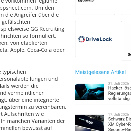
die vollkommen legitime
ppsheet.com
. Um den
n die Angreifer über die
 gefälschten
spielsweise GG Recruiting
hrichten so formuliert,
en, von etablierten
eta, Apple, Coca-Cola oder
e typischen
Meistgelesene Artikel
rsonalabteilungen und
21. Juli 2026
Mails werden die
Hacker lös
d vermeintlicher
Regierungs
vollständig
t, über eine integrierte
ungstermin zu vereinbaren.
t Aufschriften wie
17. Juli 2026
Schwarz Dig
 In manchen Varianten der
XM Cyber-R
minellen bewusst auf
Security-Ri