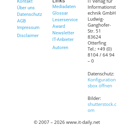
Links
IT Verlag für
Kontakt
Mediadaten
Informationst
Über uns
echnik GmbH
Glossar
Datenschutz
Ludwig-
Leserservice
AGB
Ganghofer-
Award
Impressum
Str. 51
Newsletter
Disclaimer
83624
IT-Anbieter
Otterfing
Autoren
Tel.: +49 (0)
8104 / 64 94
– 0
Datenschutz:
Konfiguration
sbox öffnen
Bilder:
shutterstock.c
om
© 2007 – 2026 www.it-daily.net