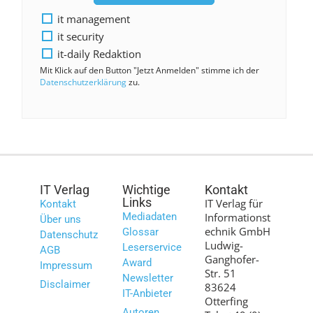
it management
it security
it-daily Redaktion
Mit Klick auf den Button "Jetzt Anmelden" stimme ich der
Datenschutzerklärung
zu.
IT Verlag
Wichtige
Kontakt
Links
IT Verlag für
Kontakt
Mediadaten
Informationst
Über uns
echnik GmbH
Glossar
Datenschutz
Ludwig-
Leserservice
AGB
Ganghofer-
Award
Impressum
Str. 51
Newsletter
Disclaimer
83624
IT-Anbieter
Otterfing
Autoren