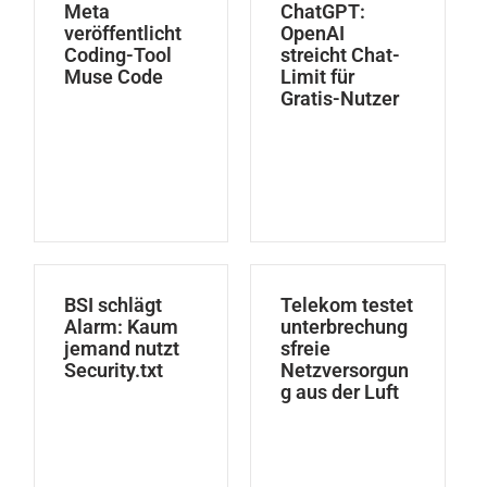
Meta
ChatGPT:
veröffentlicht
OpenAI
Coding-Tool
streicht Chat-
Muse Code
Limit für
Gratis-Nutzer
BSI schlägt
Telekom testet
Alarm: Kaum
unterbrechung
jemand nutzt
sfreie
Security.txt
Netzversorgun
g aus der Luft