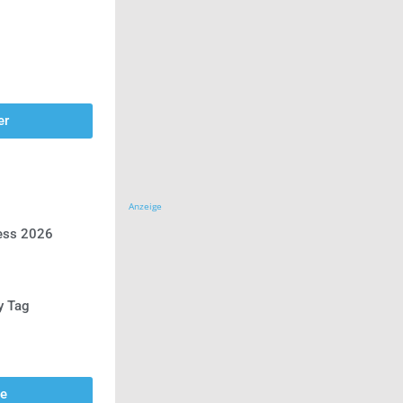
er
Anzeige
ress 2026
y Tag
se