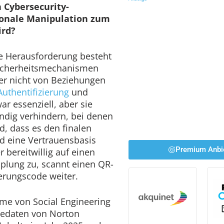
 Cybersecurity-
onale Manipulation zum
ird?
te Herausforderung besteht
Sicherheitsmechanismen
er nicht von Beziehungen
Authentifizierung
und
r essenziell, aber sie
ändig verhindern, bei denen
d, dass es den finalen
ld eine Vertrauensbasis
Premium Anbi
r bereitwillig auf einen
pplung zu, scannt einen QR-
ierungscode weiter.
me von Social Engineering
riedaten von Norton