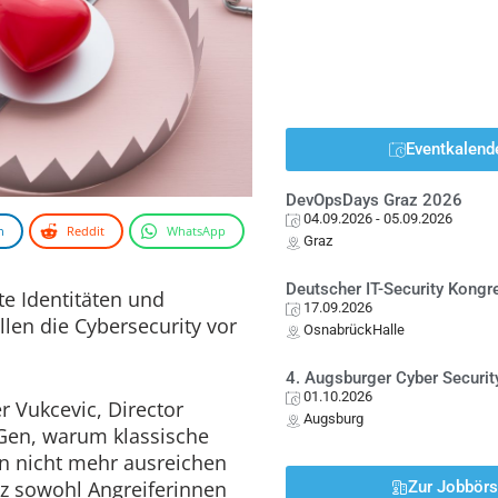
Eventkalend
DevOpsDays Graz 2026
04.09.2026
- 05.09.2026
n
Reddit
WhatsApp
Graz
Deutscher IT-Security Kong
e Identitäten und
17.09.2026
len die Cybersecurity vor
OsnabrückHalle
4. Augsburger Cyber Securit
01.10.2026
r Vukcevic, Director
Augsburg
Gen, warum klassische
n nicht mehr ausreichen
nz sowohl Angreiferinnen
Zur Jobbör