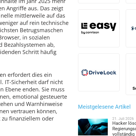
Inhalte im Jahr 2025 mehr
en Angriffe aus. Das zeigt
nelle mittlerweile auf das
eniger auf rein technische
lichsten Betrugsmaschen
rowser, in sozialen
d Bezahlsystemen ab,
idenden Schritt häufig
en erfordert dies ein
IT-Sicherheit darf nicht
en Ebene enden. Sie muss
nen, emotional gesteuerte
stehen und Warnhinweise
Meistgelesene Artikel
nen vertrauen können,
 zu finanziellem oder
21. Juli 2026
Hacker lös
.
Regierungs
vollständig