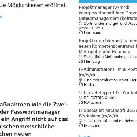
ue Möglichkeiten eröffnet.
Projektmanager (w/m/d)
energiewirtschaftliche Proz
ige
Outputmanagement (befristet
Dortmunder Energie- und Was
GmbH DEW21
Dortmund
Projektkoordinierung für de
neuen Kompetenzcentrums Mo
Metropolregion Hamburg
Projektbüro Metropolregion Ha
Hamburg
IT-Administrator Film & Pos
(m/w/d)
CinePostproduction GmbH Berl
Berlin
1st Level Support OT Workp
BELECTRIC GmbH
Kolitzheim
maßnahmen wie die Zwei-
IT Specialist Microsoft 365
 oder Passwortmanager
Workplace (m/w/d)
in Angriff nicht auf das
P.E.G. Einkaufs- und Betriebs
zwischenmenschliche
München
lchen neuen
Anzeige