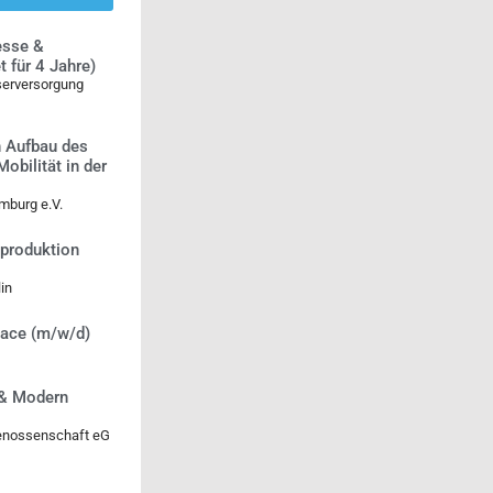
esse &
 für 4 Jahre)
serversorgung
n Aufbau des
bilität in der
mburg e.V.
tproduktion
in
lace (m/w/d)
 & Modern
genossenschaft eG