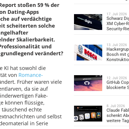
Report stoßen 59 % der
on Dating-Apps
17. Juli 2026
che auf verdächtige
Schwarz Dig
XM Cyber-R
eit scheiterten solche
Security-Ri
angelhafter
lnder Skalierbarkeit.
Professionalität und
13. Juli 2026
Hackergrup
e grundlegend verändert?
Bosch mit 
Konstrukti
ve KI hat sowohl die
ität von
Romance-
12. Juli 2026
ndert. Früher waren viele
GitHub Copi
blockierte
ntlarven, da sie auf
inderwertigen Fake-
ge können flüssige,
8. Juli 2026
, täuschend echte
Claude Fabl
extnachrichten und selbst
schenkt Ab
weitere Ta
deomaterial in Serie