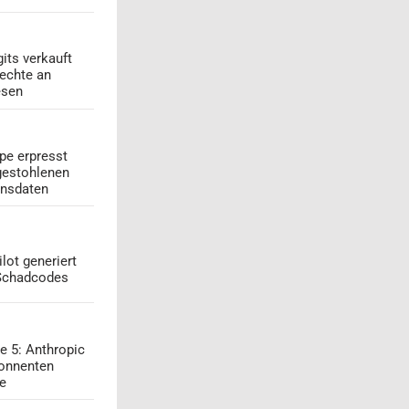
its verkauft
echte an
esen
pe erpresst
gestohlenen
onsdaten
lot generiert
 Schadcodes
e 5: Anthropic
onnenten
ge