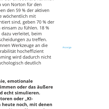
n von Norton für den
en den 59 % der aktiven
e wöchentlich mit
ntiert sind, geben 70 % der
h einsam zu fühlen. 18 %
 dazu verleitet, beim
scheidungen zu treffen.
*innen Werkzeuge an die
Anzeige
bilität hocheffizient
ming wird dadurch nicht
ychologisch deutlich
ie, emotionale
Stimmen oder das äußere
d echt simulieren.
toren oder „KI-
n heute noch, mit denen