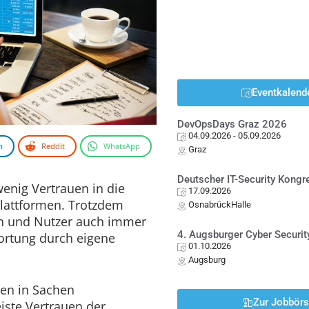
Eventkalend
DevOpsDays Graz 2026
04.09.2026
- 05.09.2026
n
Reddit
WhatsApp
Graz
Deutscher IT-Security Kong
enig Vertrauen in die
17.09.2026
Plattformen. Trotzdem
OsnabrückHalle
n und Nutzer auch immer
4. Augsburger Cyber Securit
ortung durch eigene
01.10.2026
Augsburg
n in Sachen
Zur Jobbör
iste Vertrauen der