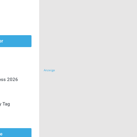
er
Anzeige
ress 2026
y Tag
se