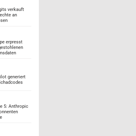
its verkauft
echte an
esen
pe erpresst
gestohlenen
onsdaten
lot generiert
 Schadcodes
e 5: Anthropic
onnenten
ge