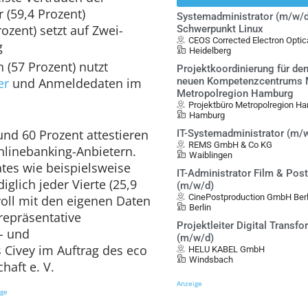
 (59,4 Prozent)
Systemadministrator (m/w/d
rozent) setzt auf Zwei-
Schwerpunkt Linux
CEOS Corrected Electron Opt
g
Heidelberg
 (57 Prozent) nutzt
Projektkoordinierung für de
er
und Anmeldedaten im
neuen Kompetenzcentrums Mo
Metropolregion Hamburg
Projektbüro Metropolregion Ha
Hamburg
nd 60 Prozent attestieren
IT-Systemadministrator (m/
REMS GmbH & Co KG
nlinebanking-Anbietern.
Waiblingen
tes wie beispielsweise
IT-Administrator Film & Pos
glich jeder Vierte (25,9
(m/w/d)
CinePostproduction GmbH Berl
voll mit den eigenen Daten
Berlin
repräsentative
Projektleiter Digital Transf
- und
(m/w/d)
 Civey im Auftrag des eco
HELU KABEL GmbH
Windsbach
chaft e. V.
Anzeige
ige