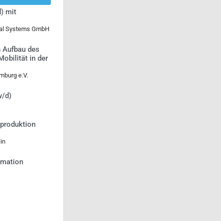
) mit
ical Systems GmbH
n Aufbau des
bilität in der
mburg e.V.
w/d)
tproduktion
in
ormation