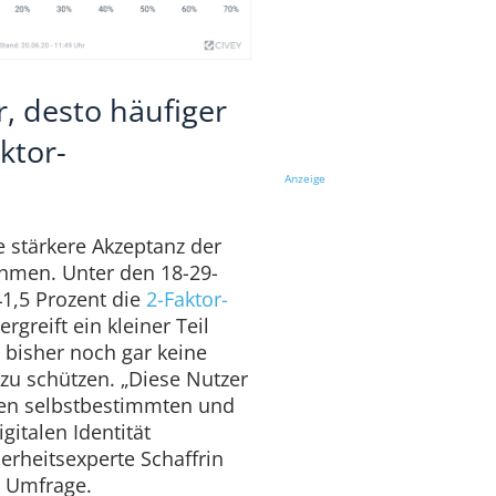
r, desto häufiger
ktor-
Anzeige
 stärkere Akzeptanz der
hmen. Unter den 18-29-
41,5 Prozent die
2-Faktor-
ergreift ein kleiner Teil
) bisher noch gar keine
u schützen. „Diese Nutzer
inen selbstbestimmten und
gitalen Identität
herheitsexperte Schaffrin
o Umfrage.