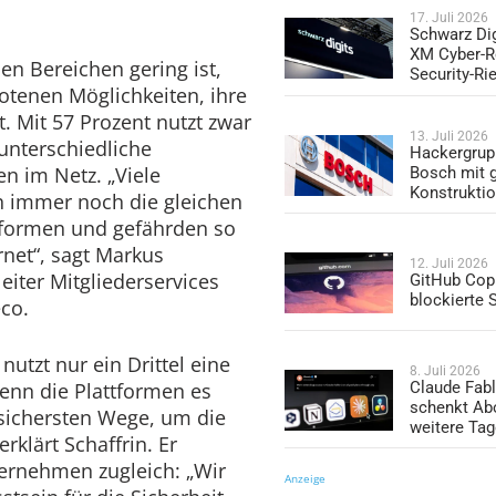
17. Juli 2026
Schwarz Dig
XM Cyber-R
en Bereichen gering ist,
Security-Ri
botenen Möglichkeiten, ihre
. Mit 57 Prozent nutzt zwar
13. Juli 2026
unterschiedliche
Hackergrup
n im Netz. „Viele
Bosch mit 
Konstrukti
 immer noch die gleichen
tformen und gefährden so
ernet“, sagt Markus
12. Juli 2026
eiter Mitgliederservices
GitHub Copi
blockierte
co.
nutzt nur ein Drittel eine
8. Juli 2026
Claude Fabl
wenn die Plattformen es
schenkt Ab
r sichersten Wege, um die
weitere Ta
rklärt Schaffrin. Er
ternehmen zugleich: „Wir
Anzeige