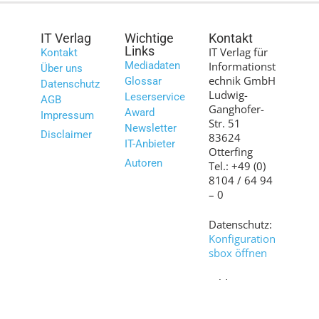
IT Verlag
Wichtige
Kontakt
Links
IT Verlag für
Kontakt
Mediadaten
Informationst
Über uns
echnik GmbH
Glossar
Datenschutz
Ludwig-
Leserservice
AGB
Ganghofer-
Award
Impressum
Str. 51
Newsletter
Disclaimer
83624
IT-Anbieter
Otterfing
Autoren
Tel.: +49 (0)
8104 / 64 94
– 0
Datenschutz:
Konfiguration
sbox öffnen
Bilder:
shutterstock.c
om