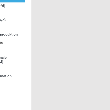
/d)
w/d)
tproduktion
in
nale
M)
ormation