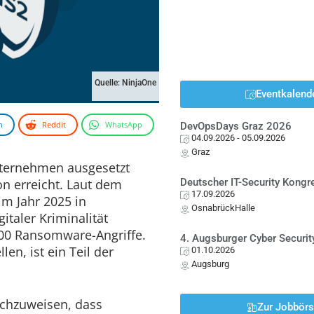
Quelle: NinjaOne
Eventkalend
n
Reddit
WhatsApp
DevOpsDays Graz 2026
04.09.2026
- 05.09.2026
Graz
ternehmen ausgesetzt
on erreicht. Laut dem
Deutscher IT-Security Kong
17.09.2026
m Jahr 2025 in
OsnabrückHalle
italer Kriminalität
.000 Ransomware-Angriffe.
4. Augsburger Cyber Securit
en, ist ein Teil der
01.10.2026
Augsburg
achzuweisen, dass
Zur Jobbör