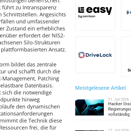
sellösungen beherrschen.
k führt zu Intransparenz
 Schnittstellen. Angesichts
orfällen und umfassender
ser Zustand ein erhebliches
enüber erfordert der NIS2-
chsenen Silo-Strukturen
 plattformbasierten Ansatz.
form bildet das zentrale
ur und schafft durch die
t-Management, Patching
elastbare Datenbasis.
Meistgelesene Artikel
t sich die notwendige
ndpunkte hinweg
21. Juli 2026
Hacker lös
Abläufe den dynamischen
Regierungs
ationsanforderungen
vollständig
rnimmt die Technik diese
Ressourcen frei, die für
17. Juli 2026