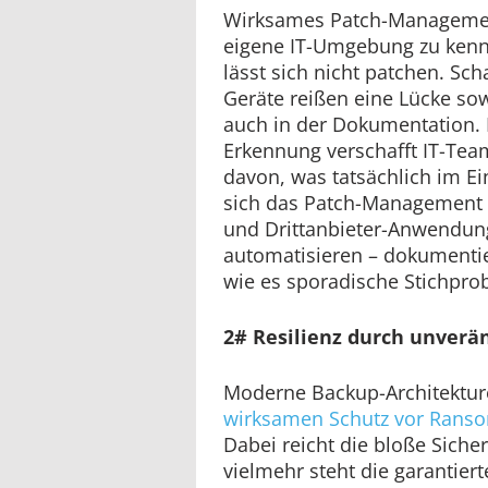
Wirksames Patch-Managemen
eigene IT-Umgebung zu kenne
lässt sich nicht patchen. Sc
Geräte reißen eine Lücke sow
auch in der Dokumentation. K
Erkennung verschafft IT-Team
davon, was tatsächlich im Ein
sich das Patch-Management 
und Drittanbieter-Anwendu
automatisieren – dokumentie
wie es sporadische Stichprob
2# Resilienz durch unverä
Moderne Backup-Architekture
wirksamen Schutz vor Rans
Dabei reicht die bloße Sich
vielmehr steht die garantiert