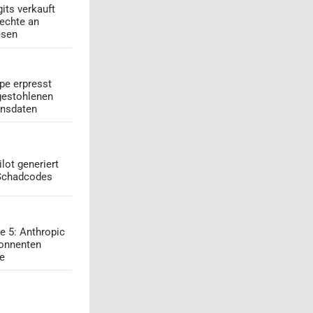
its verkauft
echte an
esen
pe erpresst
gestohlenen
onsdaten
lot generiert
 Schadcodes
e 5: Anthropic
onnenten
ge