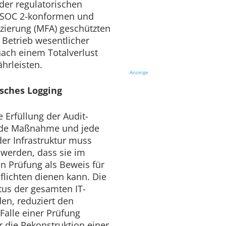
der regulatorischen
n SOC 2-konformen und
izierung (MFA) geschützten
 Betrieb wesentlicher
nach einem Totalverlust
hrleisten.
Anzeige
sches Logging
e Erfüllung der Audit-
Jede Maßnahme und jede
er Infrastruktur muss
 werden, dass sie im
n Prüfung als Beweis für
pflichten dienen kann. Die
atus der gesamten IT-
den, reduziert den
Falle einer Prüfung
r die Rekonstruktion einer