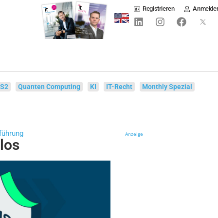
Registrieren
Anmelde
IS2
Quanten Computing
KI
IT-Recht
Monthly Spezial
führung
Anzeige
los