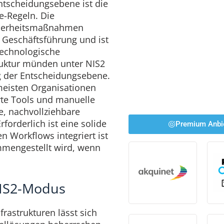
ntscheidungsebene ist die
e-Regeln. Die
icherheitsmaßnahmen
r Geschäftsführung und ist
 Technologische
ruktur münden unter NIS2
ng der Entscheidungsebene.
meisten Organisationen
rte Tools und manuelle
, nachvollziehbare
forderlich ist eine solide
Premium Anbi
en Workflows integriert ist
ammengestellt wird, wenn
NIS2-Modus
rastrukturen lässt sich