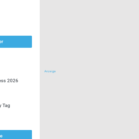
er
Anzeige
ress 2026
y Tag
se