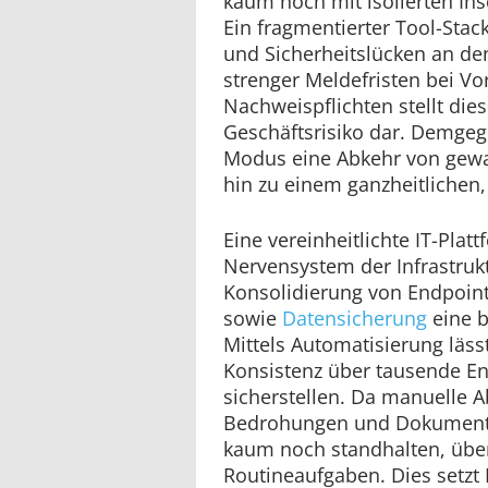
kaum noch mit isolierten In
Ein fragmentierter Tool-Stac
und Sicherheitslücken an den
strenger Meldefristen bei V
Nachweispflichten stellt die
Geschäftsrisiko dar. Demgeg
Modus eine Abkehr von gewa
hin zu einem ganzheitlichen,
Eine vereinheitlichte IT-Platt
Nervensystem der Infrastrukt
Konsolidierung von Endpoin
sowie
Datensicherung
eine b
Mittels Automatisierung läss
Konsistenz über tausende E
sicherstellen. Da manuelle 
Bedrohungen und Dokument
kaum noch standhalten, übe
Routineaufgaben. Dies setzt 