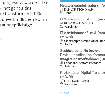
 umgesetzt wurden. Die
Netzwerkadministrator (m/w
5) hat genau das
DUNLOP TECH GmbH
ie transformiert IT-Best-
Hanau
t unverbindlichen Kür in
IT-Systemadministrator (m/
REMS GmbH & Co KG
ationspflichtige
Waiblingen
IT-Administrator Film & Pos
(m/w/d)
ige
CinePostproduction GmbH Berl
Berlin
Sachbearbeiter/in (m/w/d)
Projektkoordination Kommu
Integrationsmaßnahmen (KI
Landeshauptstadt Potsdam
Potsdam
Projektleiter Digital Transf
(m/w/d)
HELU KABEL GmbH
Windsbach
Anzeige