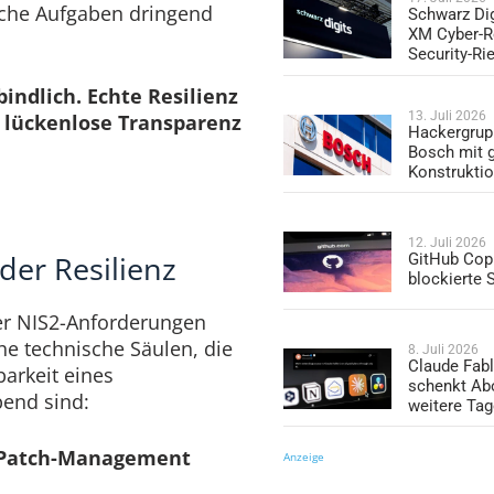
sche Aufgaben dringend
Schwarz Dig
XM Cyber-R
Security-Ri
indlich. Echte Resilienz
13. Juli 2026
h lückenlose Transparenz
Hackergrup
Bosch mit 
Konstrukti
12. Juli 2026
der Resilienz
GitHub Copi
blockierte
er NIS2-Anforderungen
che technische Säulen, die
8. Juli 2026
Claude Fabl
barkeit eines
schenkt Ab
end sind:
weitere Ta
d Patch-Management
Anzeige