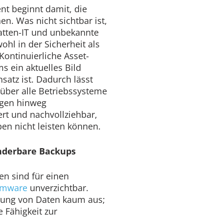
t beginnt damit, die
n. Was nicht sichtbar ist,
hatten-IT und unbekannte
ohl in der Sicherheit als
ontinuierliche Asset-
s ein aktuelles Bild
satz ist. Dadurch lässt
über alle Betriebssysteme
ngen hinweg
rt und nachvollziehbar,
en nicht leisten können.
nderbare Backups
n sind für einen
omware
unverzichtbar.
erung von Daten kaum aus;
e Fähigkeit zur