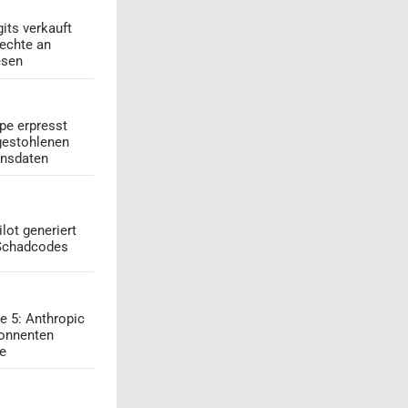
its verkauft
echte an
esen
pe erpresst
gestohlenen
onsdaten
lot generiert
 Schadcodes
e 5: Anthropic
onnenten
ge