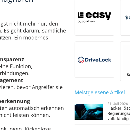
ngst nicht mehr nur, den
. Es geht darum, sämtliche
ützen. Ein modernes
ansparenz
eine Funktion,
erbindungen.
nagement
zieren, bevor Angreifer sie
Meistgelesene Artikel
ieerkennung
21. Juli 2026
äten automatisch erkennen
Hacker lös
Regierungs
nicht leisten können.
vollständig
änkungen, lückenlose