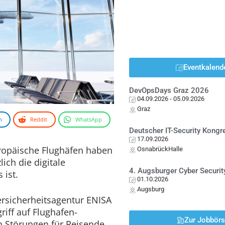
Eventkalend
DevOpsDays Graz 2026
04.09.2026
- 05.09.2026
Graz
n
Reddit
WhatsApp
Deutscher IT-Security Kong
17.09.2026
uropäische Flughäfen haben
OsnabrückHalle
lich die digitale
4. Augsburger Cyber Securit
 ist.
01.10.2026
Augsburg
rsicherheitsagentur ENISA
iff auf Flughafen-
Zur Jobbör
 Störungen für Reisende.