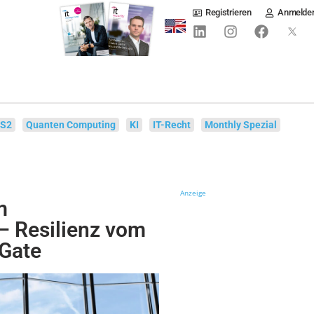
Registrieren
Anmelde
IS2
Quanten Computing
KI
IT-Recht
Monthly Spezial
Anzeige
m
– Resilienz vom
 Gate