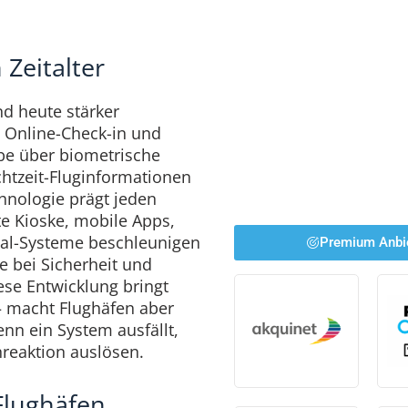
 Zeitalter
nd heute stärker
om Online-Check-in und
be über biometrische
chtzeit-Fluginformationen
hnologie prägt jeden
e Kioske, mobile Apps,
nal-Systeme beschleunigen
Premium Anbi
e bei Sicherheit und
ese Entwicklung bringt
– macht Flughäfen aber
n ein System ausfällt,
nreaktion auslösen.
Flughäfen