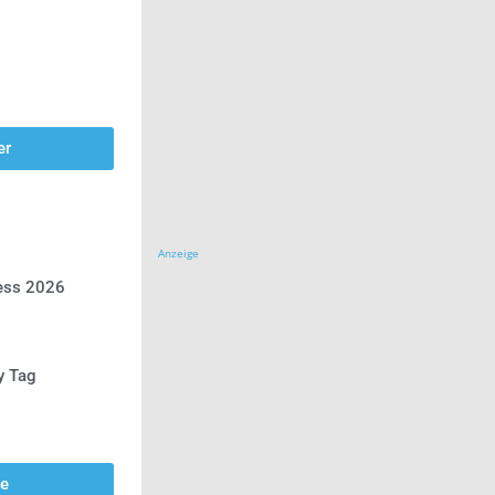
er
Anzeige
ress 2026
y Tag
se