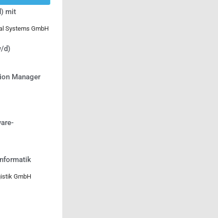
) mit
ical Systems GmbH
/d)
tion Manager
are-
informatik
gistik GmbH