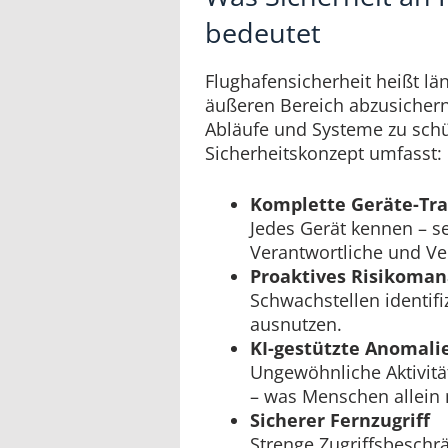
bedeutet
Flughafensicherheit heißt lä
äußeren Bereich abzusichern
Abläufe und Systeme zu sch
Sicherheitskonzept umfasst:
Komplette Geräte-Tr
Jedes Gerät kennen – s
Verantwortliche und V
Proaktives Risikoma
Schwachstellen identifi
ausnutzen.
KI-gestützte Anomal
Ungewöhnliche Aktivit
– was Menschen allein 
Sicherer Fernzugriff
Strenge Zugriffsbeschr