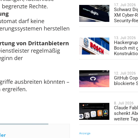
h begrenzte Rechte.
17. Juli 2026
Schwarz Dig
ung
XM Cyber-R
utomat darf keine
Security-Ri
herungssystemen herstellen
13. Juli 2026
rtung von Drittanbietern
Hackergrup
Bosch mit 
ienstleister regelmäßig
Konstrukti
eginn der
12. Juli 2026
GitHub Copi
griffe ausbreiten könnten –
blockierte
rgreifen.
8. Juli 2026
Claude Fabl
schenkt Ab
weitere Ta
Anzeige
der