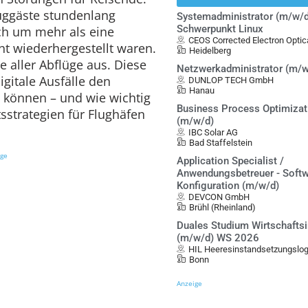
ggäste stundenlang
Systemadministrator (m/w/d
Schwerpunkt Linux
ich um mehr als eine
CEOS Corrected Electron Opt
ht wiederhergestellt waren.
Heidelberg
te aller Abflüge aus. Diese
Netzwerkadministrator (m/w
igitale Ausfälle den
DUNLOP TECH GmbH
Hanau
 können – und wie wichtig
Business Process Optimiza
sstrategien für Flughäfen
(m/w/d)
IBC Solar AG
Bad Staffelstein
ige
Application Specialist /
Anwendungsbetreuer - Softw
Konfiguration (m/w/d)
DEVCON GmbH
Brühl (Rheinland)
Duales Studium Wirtschafts
(m/w/d) WS 2026
HIL Heeresinstandsetzungslo
Bonn
Anzeige