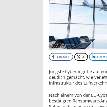
Facebook
X
LinkedI
Jüngste Cyberangriffe auf e
deutlich gemacht, wie verletz
Infrastruktur des Luftverkehrs
Nach einem von der EU-Cybe
bestätigten Ransomware-Angr
Software kam es zu massiven