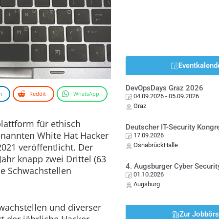
Eventkalend
DevOpsDays Graz 2026
n
Reddit
WhatsApp
04.09.2026
- 05.09.2026
Graz
lattform für ethisch
Deutscher IT-Security Kong
genannten White Hat Hacker
17.09.2026
021 veröffentlicht. Der
OsnabrückHalle
 Jahr knapp zwei Drittel (63
4. Augsburger Cyber Securit
ie Schwachstellen
01.10.2026
Augsburg
achstellen und diverser
Zur Jobbör
t der jährliche Hacker