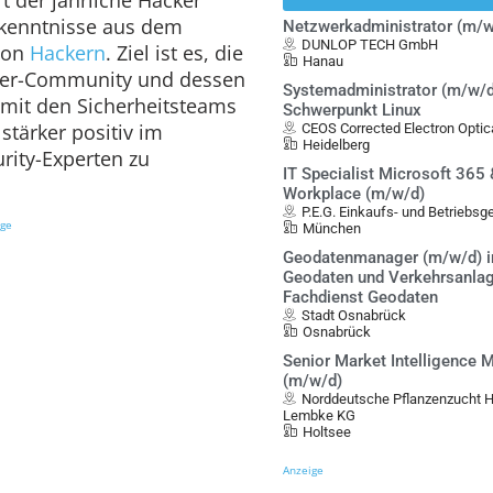
rkenntnisse aus dem
Netzwerkadministrator (m/w
DUNLOP TECH GmbH
von
Hackern
. Ziel ist es, die
Hanau
cker-Community und dessen
Systemadministrator (m/w/d
 mit den Sicherheitsteams
Schwerpunkt Linux
stärker positiv im
CEOS Corrected Electron Opt
Heidelberg
rity-Experten zu
IT Specialist Microsoft 365
Workplace (m/w/d)
P.E.G. Einkaufs- und Betriebs
ige
München
Geodatenmanager (m/w/d) i
Geodaten und Verkehrsanlag
Fachdienst Geodaten
Stadt Osnabrück
Osnabrück
Senior Market Intelligence 
(m/w/d)
Norddeutsche Pflanzenzucht 
Lembke KG
Holtsee
Anzeige