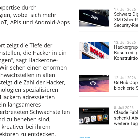
xpertise durch
17. Juli 2026
gien, wobei sich mehr
Schwarz Dig
XM Cyber-R
 IoT, APIs und Android-Apps
Security-Ri
13. Juli 2026
t zeigt die Tiefe der
Hackergrup
stellen, die Hacker in ein
Bosch mit 
Konstrukti
gen“, sagt Hackerone-
„Wir sehen einen enormen
hwachstellen in allen
12. Juli 2026
teigt die Zahl der Hacker,
GitHub Copi
blockierte
ologien spezialisieren
 Hackern adressierten
ein langsameres
8. Juli 2026
erbreiteten Schwachstellen
Claude Fabl
schenkt Ab
und zu beheben sind,
weitere Ta
kreativer bei ihrem
ektoren zu entdecken.
Anzeige