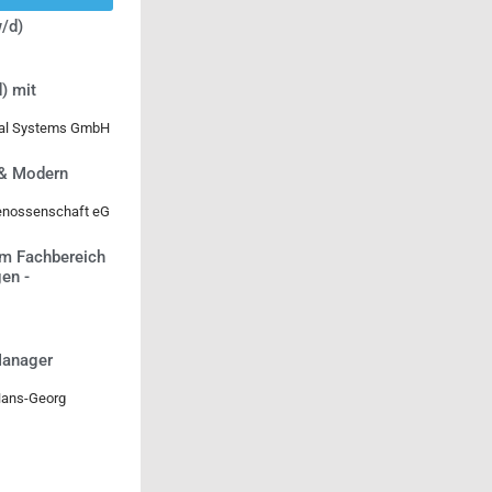
/d)
) mit
ical Systems GmbH
 & Modern
genossenschaft eG
m Fachbereich
en -
Manager
Hans-Georg