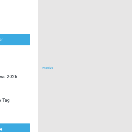
er
Anzeige
ress 2026
y Tag
se