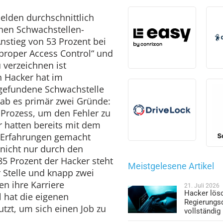
elden durchschnittlich
enen Schwachstellen-
nstieg von 53 Prozent bei
proper Access Control“ und
u verzeichnen ist
n Hacker hat im
 gefundene Schwachstelle
gab es primär zwei Gründe:
r Prozess, um den Fehler zu
 hatten bereits mit dem
 Erfahrungen gemacht
 nicht nur durch den
 85 Prozent der Hacker steht
Meistgelesene Artikel
 Stelle und knapp zwei
len ihre Karriere
21. Juli 2026
Hacker lös
l hat die eigenen
Regierungs
utzt, um sich einen Job zu
vollständig