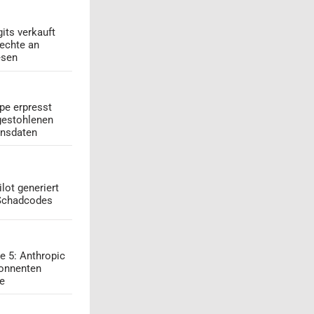
its verkauft
echte an
esen
pe erpresst
gestohlenen
onsdaten
lot generiert
 Schadcodes
e 5: Anthropic
onnenten
ge