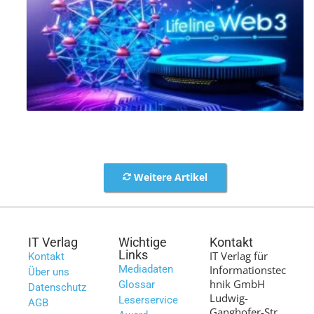
Weitere Artikel
IT Verlag
Wichtige
Kontakt
Links
IT Verlag für
Kontakt
Mediadaten
Informationstec
Über uns
hnik GmbH
Glossar
Datenschutz
Ludwig-
Leserservice
AGB
Ganghofer-Str.