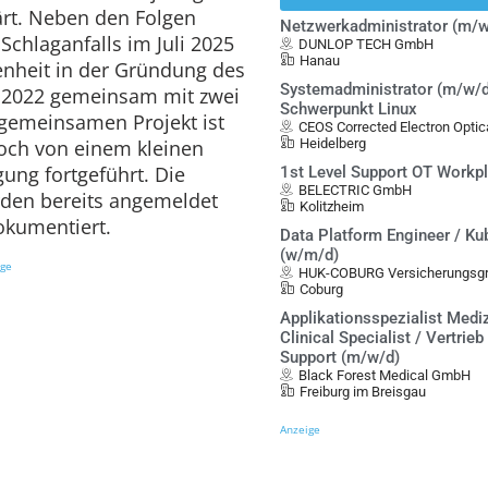
ärt. Neben den Folgen
Netzwerkadministrator (m/w
Schlaganfalls im Juli 2025
DUNLOP TECH GmbH
Hanau
enheit in der Gründung des
Systemadministrator (m/w/d
hr 2022 gemeinsam mit zwei
Schwerpunkt Linux
 gemeinsamen Projekt ist
CEOS Corrected Electron Opt
doch von einem kleinen
Heidelberg
gung fortgeführt. Die
1st Level Support OT Workp
BELECTRIC GmbH
den bereits angemeldet
Kolitzheim
kumentiert.
Data Platform Engineer / Ku
(w/m/d)
ige
HUK-COBURG Versicherungsgr
Coburg
Applikationsspezialist Mediz
Clinical Specialist / Vertrieb
Support (m/w/d)
Black Forest Medical GmbH
Freiburg im Breisgau
Anzeige