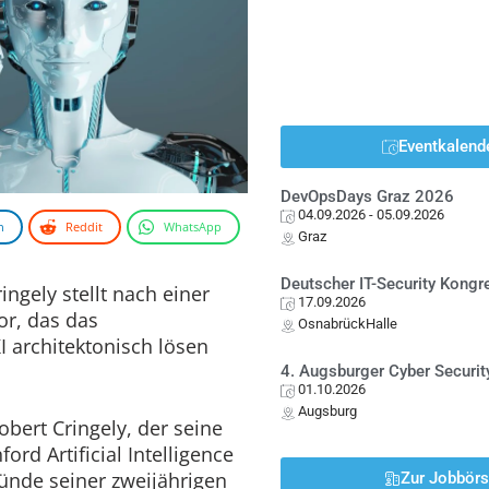
Eventkalend
DevOpsDays Graz 2026
04.09.2026
- 05.09.2026
n
Reddit
WhatsApp
Graz
Deutscher IT-Security Kong
ingely stellt nach einer
17.09.2026
or, das das
OsnabrückHalle
I architektonisch lösen
4. Augsburger Cyber Securit
01.10.2026
Augsburg
Robert Cringely, der seine
ord Artificial Intelligence
ünde seiner zweijährigen
Zur Jobbör