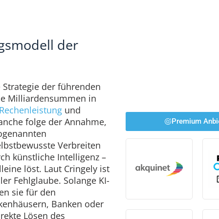
ngsmodell der
le Strategie der führenden
ie Milliardensummen in
Rechenleistung
und
ranche folge der Annahme,
Premium Anbi
sogenannten
elbstbewusste Verbreiten
h künstliche Intelligenz –
eine löst. Laut Cringely ist
er Fehlglaube. Solange KI-
en sie für den
ankenhäusern, Banken oder
irekte Lösen des