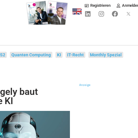
Registrieren
Anmelde
IS2
Quanten Computing
KI
IT-Recht
Monthly Spezial
Anzeige
gely baut
e KI