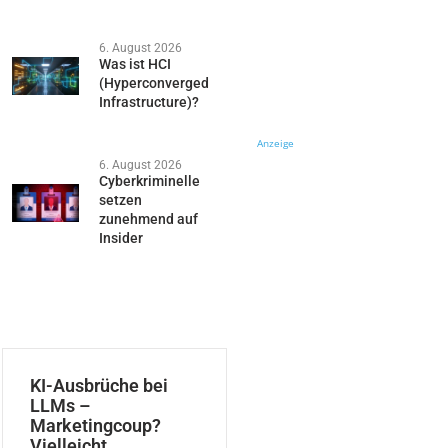
6. August 2026
Was ist HCI
(Hyperconverged
Infrastructure)?
Anzeige
6. August 2026
Cyberkriminelle
setzen
zunehmend auf
Insider
KI-Ausbrüche bei
LLMs –
Marketingcoup?
Vielleicht.