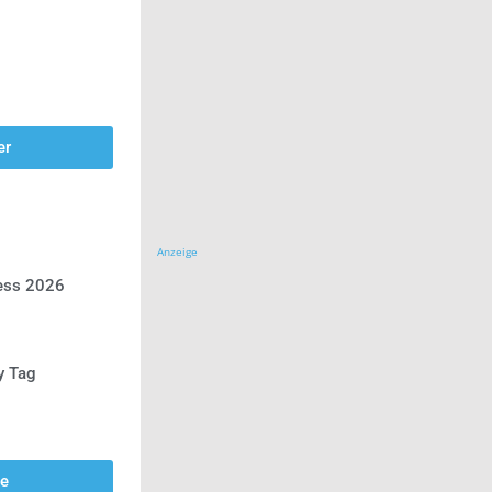
er
Anzeige
ress 2026
y Tag
se