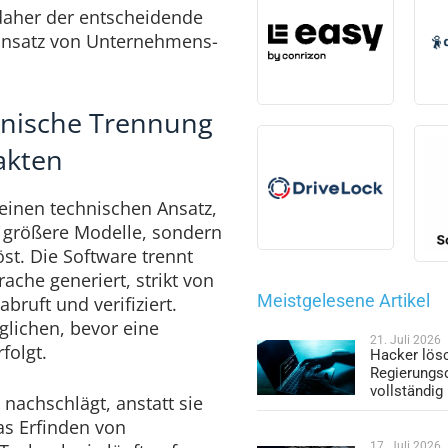
daher der entscheidende
Einsatz von Unternehmens-
onische Trennung
akten
 einen technischen Ansatz,
 größere Modelle, sondern
öst. Die Software trennt
ache generiert, strikt von
Meistgelesene Artikel
bruft und verifiziert.
lichen, bevor eine
21. Juli 2026
folgt.
Hacker lös
Regierungs
vollständig
 nachschlägt, anstatt sie
das Erfinden von
17. Juli 2026