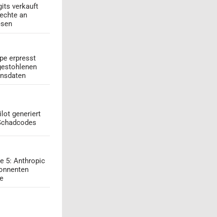
its verkauft
echte an
esen
pe erpresst
gestohlenen
onsdaten
lot generiert
 Schadcodes
e 5: Anthropic
onnenten
ge