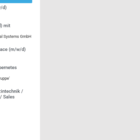
/d)
) mit
ical Systems GmbH
lace (m/w/d)
bernetes
uppe'
intechnik /
 / Sales