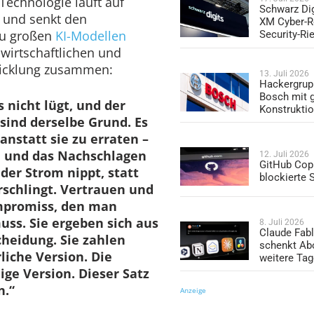
 Technologie läuft auf
Schwarz Dig
 und senkt den
XM Cyber-R
zu großen
KI-Modellen
Security-Ri
 wirtschaftlichen und
wicklung zusammen:
13. Juli 2026
Hackergrup
Bosch mit 
 nicht lügt, und der
Konstrukti
 sind derselbe Grund. Es
anstatt sie zu erraten –
n, und das Nachschlagen
12. Juli 2026
GitHub Copi
 der Strom nippt, statt
blockierte
rschlingt. Vertrauen und
mpromiss, den man
ss. Sie ergeben sich aus
8. Juli 2026
Claude Fabl
cheidung. Sie zahlen
schenkt Ab
liche Version. Die
weitere Ta
lige Version. Dieser Satz
n.“
Anzeige