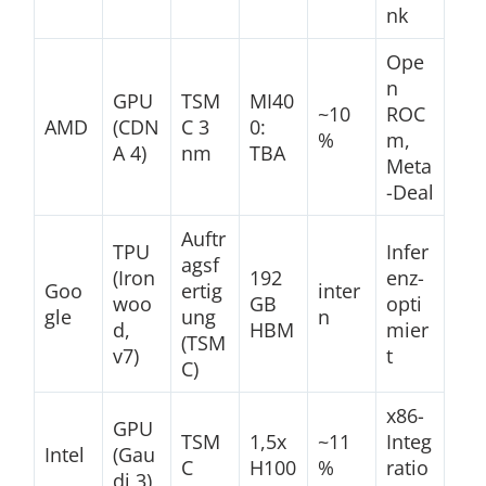
nk
Ope
n
GPU
TSM
MI40
~10
ROC
AMD
(CDN
C 3
0:
%
m,
A 4)
nm
TBA
Meta
-Deal
Auftr
TPU
Infer
agsf
(Iron
192
enz-
Goo
ertig
inter
woo
GB
opti
gle
ung
n
d,
HBM
mier
(TSM
v7)
t
C)
x86-
GPU
TSM
1,5x
~11
Integ
Intel
(Gau
C
H100
%
ratio
di 3)