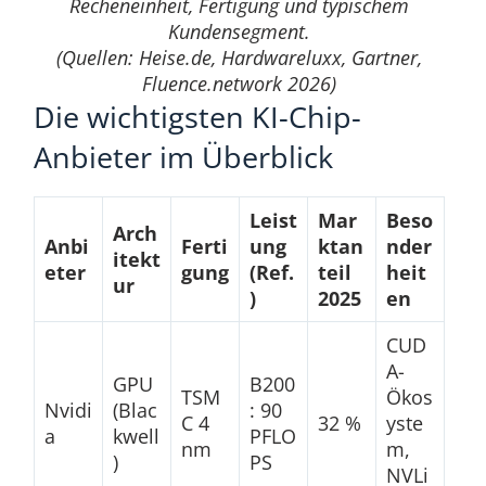
Recheneinheit, Fertigung und typischem
Kundensegment.
(Quellen: Heise.de, Hardwareluxx, Gartner,
Fluence.network 2026)
Die wichtigsten KI-Chip-
Anbieter im Überblick
Leist
Mar
Beso
Arch
Anbi
Ferti
ung
ktan
nder
itekt
eter
gung
(Ref.
teil
heit
ur
)
2025
en
CUD
A-
GPU
B200
TSM
Ökos
Nvidi
(Blac
: 90
C 4
32 %
yste
a
kwell
PFLO
nm
m,
)
PS
NVLi