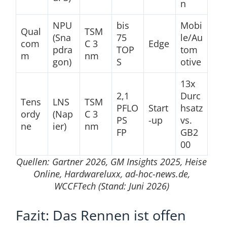
n
NPU
bis
Mobi
Qual
TSM
(Sna
75
le/Au
com
C 3
Edge
pdra
TOP
tom
m
nm
gon)
S
otive
13x
2,1
Durc
Tens
LNS
TSM
PFLO
Start
hsatz
ordy
(Nap
C 3
PS
-up
vs.
ne
ier)
nm
FP
GB2
00
Quellen: Gartner 2026, GM Insights 2025, Heise
Online, Hardwareluxx, ad-hoc-news.de,
WCCFTech (Stand: Juni 2026)
Fazit: Das Rennen ist offen