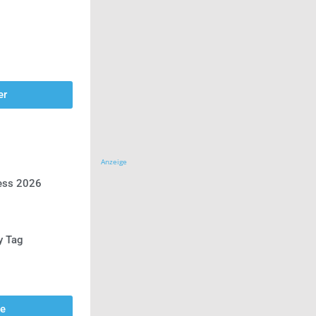
er
Anzeige
ress 2026
y Tag
se