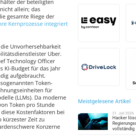
hälter der beteiligten
nicht allein; das
ie gesamte Riege der
hre Kernprozesse integriert
r die Unvorhersehbarkeit
ilitätsdienstleister Uber.
ief Technology Officer
 KI-Budget für das Jahr
ndig aufgebraucht.
e sogenannten Token-
chnungseinheiten für
delle (LLMs). Da moderne
Meistgelesene Artikel
von Token pro Stunde
 diese Kostenfaktoren bei
21. Juli 2026
Hacker lös
 kürzester Zeit zu
Regierungs
liardenschwere Konzerne
vollständig