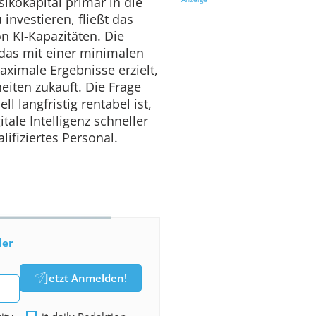
sikokapital primär in die
investieren, fließt das
on KI-Kapazitäten. Die
 das mit einer minimalen
ximale Ergebnisse erzielt,
eiten zukauft. Die Frage
l langfristig rentabel ist,
tale Intelligenz schneller
lifiziertes Personal.
der
Jetzt Anmelden!