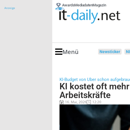
Awards
Mediadaten
Magazin
Anzeige
Menü
Newsticker
N
KI-Budget von Uber schon aufgebrau
KI kostet oft meh
Arbeitskräfte
16. Mai, 2026
12:20