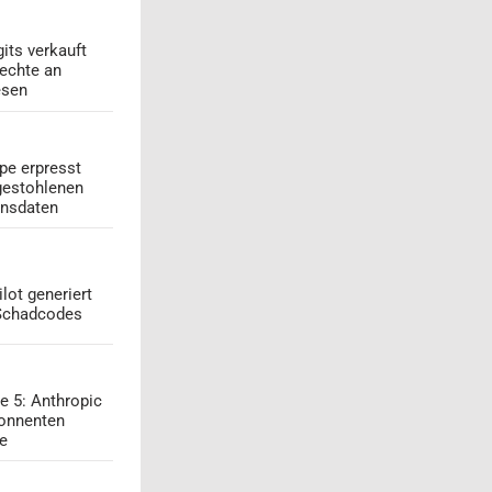
its verkauft
echte an
esen
pe erpresst
gestohlenen
onsdaten
lot generiert
 Schadcodes
e 5: Anthropic
onnenten
ge