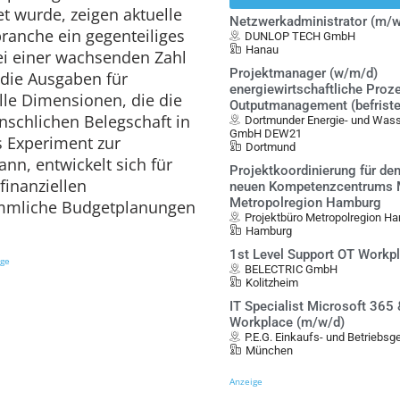
et wurde, zeigen aktuelle
Netzwerkadministrator (m/w
ranche ein gegenteiliges
DUNLOP TECH GmbH
Hanau
ei einer wachsenden Zahl
Projektmanager (w/m/d)
die Ausgaben für
energiewirtschaftliche Proz
le Dimensionen, die die
Outputmanagement (befristet
nschlichen Belegschaft in
Dortmunder Energie- und Was
GmbH DEW21
s Experiment zur
Dortmund
ann, entwickelt sich für
Projektkoordinierung für de
finanziellen
neuen Kompetenzcentrums Mo
Metropolregion Hamburg
ömmliche Budgetplanungen
Projektbüro Metropolregion Ha
Hamburg
1st Level Support OT Workp
ige
BELECTRIC GmbH
Kolitzheim
IT Specialist Microsoft 365
Workplace (m/w/d)
P.E.G. Einkaufs- und Betriebs
München
Anzeige