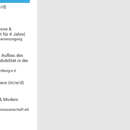
/d)
esse &
 für 4 Jahre)
serversorgung
n Aufbau des
bilität in der
mburg e.V.
lace (m/w/d)
 & Modern
genossenschaft eG