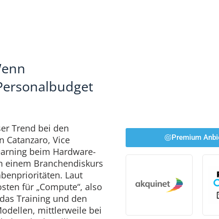
Wenn
Personalbudget
ser Trend bei den
Premium Anbi
n Catanzaro, Vice
earning beim Hardware-
 in einem Branchendiskurs
benprioritäten. Laut
osten für „Compute“, also
 das Training und den
dellen, mittlerweile bei