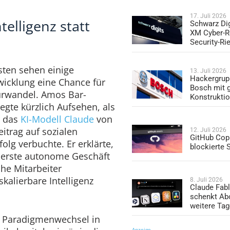
17. Juli 2026
telligenz statt
Schwarz Dig
XM Cyber-R
Security-Ri
sten sehen einige
13. Juli 2026
Hackergrup
wicklung eine Chance für
Bosch mit 
urwandel. Amos Bar-
Konstrukti
egte kürzlich Aufsehen, als
r das
KI-Modell Claude
von
eitrag auf sozialen
12. Juli 2026
GitHub Copi
olg verbuchte. Er erklärte,
blockierte
erste autonome Geschäft
che Mitarbeiter
kalierbare Intelligenz
8. Juli 2026
Claude Fabl
schenkt Ab
weitere Ta
n Paradigmenwechsel in
Anzeige