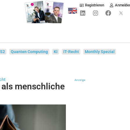
Registrieren
Anmelde
IS2
Quanten Computing
KI
IT-Recht
Monthly Spezial
cht
Anzeige
r als menschliche