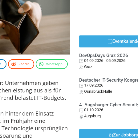
Eventkalend
DevOpsDays Graz 2026
04.09.2026
- 05.09.2026
n
Reddit
WhatsApp
Graz
Deutscher IT-Security Kong
er: Unternehmen geben
17.09.2026
henleistung aus als für
OsnabrückHalle
Trend belastet IT-Budgets.
4. Augsburger Cyber Securit
01.10.2026
on hinter dem Einsatz
Augsburg
rt im Frühjahr eine
Technologie ursprünglich
nsparung und
Zur Jobbör