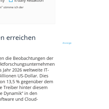
rity
it-daily Redaktion
en" stimme ich der
n erreichen
Anzeige
tzen die Beobachtungen der
rktforschungsunternehmen
s Jahr 2026 weltweite IT-
llionen US-Dollar. Dies
 von 13,5 % gegenüber dem
e Treiber hinter diesem
e Dynamik“ in den
Software und Cloud-