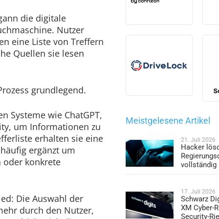
ann die digitale
Suchmaschine. Nutzer
en eine Liste von Treffern
he Quellen sie lesen
 Prozess grundlegend.
n Systeme wie ChatGPT,
Meistgelesene Artikel
ity, um Informationen zu
fferliste erhalten sie eine
21. Juli 2026
Hacker lös
häufig ergänzt um
Regierungs
 oder konkrete
vollständig
17. Juli 2026
ed: Die Auswahl der
Schwarz Dig
XM Cyber-R
 mehr durch den Nutzer,
Security-Ri