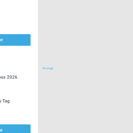
er
Anzeige
ress 2026
y Tag
se