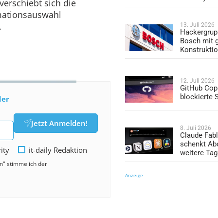
verschiebt sich die
mationsauswahl
.
13. Juli 2026
Hackergrup
Bosch mit 
Konstrukti
12. Juli 2026
GitHub Copi
blockierte
der
Jetzt Anmelden!
8. Juli 2026
Claude Fabl
schenkt Ab
rity
it-daily Redaktion
weitere Ta
en" stimme ich der
Anzeige