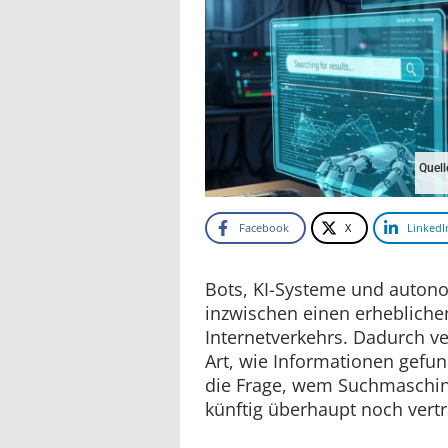
Quell
Facebook
X
LinkedI
Bots, KI-Systeme und auton
inzwischen einen erheblichen
Internetverkehrs. Dadurch ve
Art, wie Informationen gefu
die Frage, wem Suchmaschin
künftig überhaupt noch vert