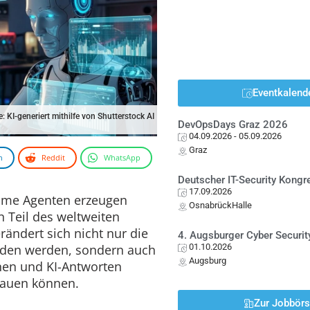
Eventkalend
e: KI-generiert mithilfe von Shutterstock AI
DevOpsDays Graz 2026
04.09.2026
- 05.09.2026
Graz
n
Reddit
WhatsApp
Deutscher IT-Security Kong
17.09.2026
ome Agenten erzeugen
OsnabrückHalle
 Teil des weltweiten
rändert sich nicht nur die
4. Augsburger Cyber Securit
nden werden, sondern auch
01.10.2026
Augsburg
en und KI-Antworten
rauen können.
Zur Jobbör