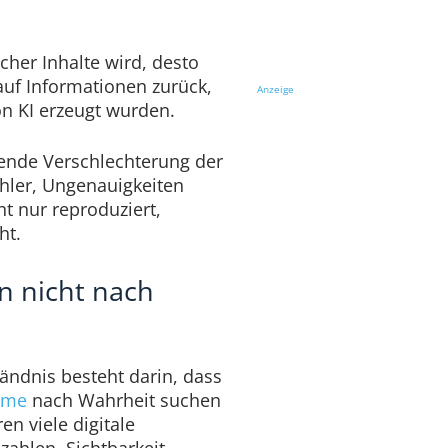
scher Inhalte wird, desto
auf Informationen zurück,
Anzeige
on KI erzeugt wurden.
hende Verschlechterung der
ehler, Ungenauigkeiten
t nur reproduziert,
ht.
 nicht nach
ändnis besteht darin, dass
eme
nach Wahrheit suchen
en viele digitale
zahlen. Sichtbarkeit