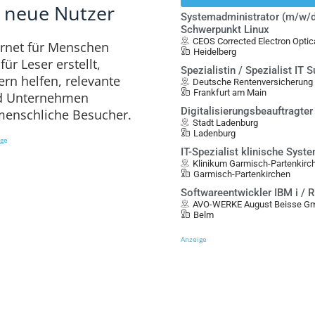
 neue Nutzer
Systemadministrator (m/w/d
Schwerpunkt Linux
CEOS Corrected Electron Opt
ernet für Menschen
Heidelberg
ür Leser erstellt,
Spezialistin / Spezialist IT 
ern helfen, relevante
Deutsche Rentenversicherung
Frankfurt am Main
nd Unternehmen
Digitalisierungsbeauftragte
 menschliche Besucher.
Stadt Ladenburg
Ladenburg
ige
IT-Spezialist klinische Sys
Klinikum Garmisch-Partenkirc
Garmisch-Partenkirchen
Softwareentwickler IBM i / 
AVO-WERKE August Beisse G
Belm
Anzeige