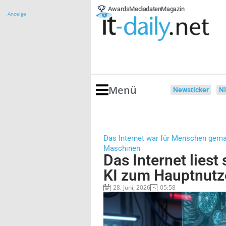
Awards
Mediadaten
Magazin
Anzeige
Menü
Newsticker
N
Das Internet war für Menschen gema
Maschinen
Das Internet liest
KI zum Hauptnutz
28. Juni, 2026
05:58