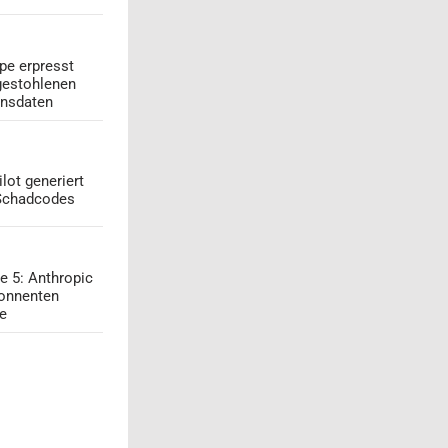
pe erpresst
gestohlenen
onsdaten
lot generiert
 Schadcodes
e 5: Anthropic
onnenten
ge