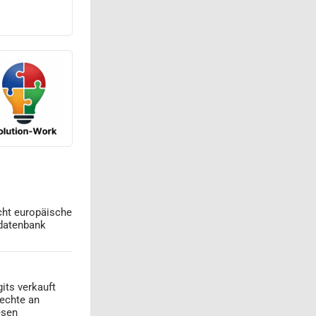
cht europäische
datenbank
its verkauft
echte an
esen