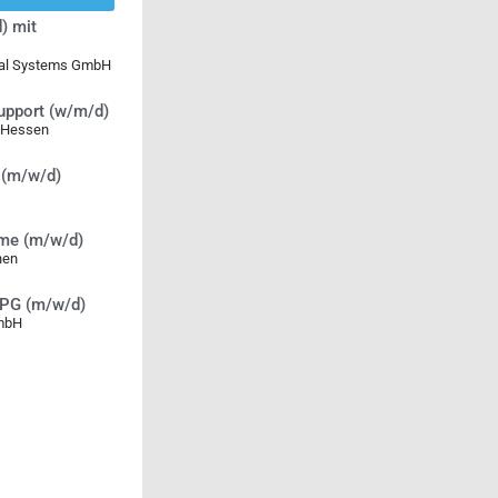
) mit
ical Systems GmbH
Support (w/m/d)
 Hessen
r (m/w/d)
teme (m/w/d)
hen
RPG (m/w/d)
mbH