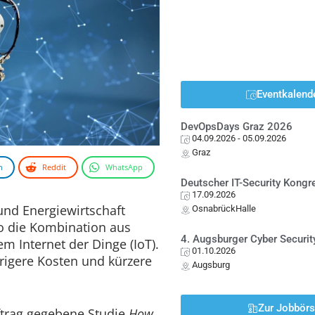
Eventkalend
DevOpsDays Graz 2026
04.09.2026
- 05.09.2026
Graz
n
Reddit
WhatsApp
Deutscher IT-Security Kong
17.09.2026
nd Energiewirtschaft
OsnabrückHalle
o die Kombination aus
4. Augsburger Cyber Securit
em Internet der Dinge (IoT).
01.10.2026
drigere Kosten und kürzere
Augsburg
Zur Jobbör
uftrag gegebene Studie
How