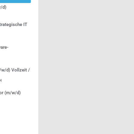
/d)
trategische IT
are-
/w/d) Vollzeit /
H
or (m/w/d)