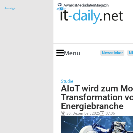
Awards
Mediadaten
Magazin
Anzeige
Menü
Newsticker
N
Studie
AIoT wird zum Mo
Transformation vo
Energiebranche
30. Dezember, 2025
07:06