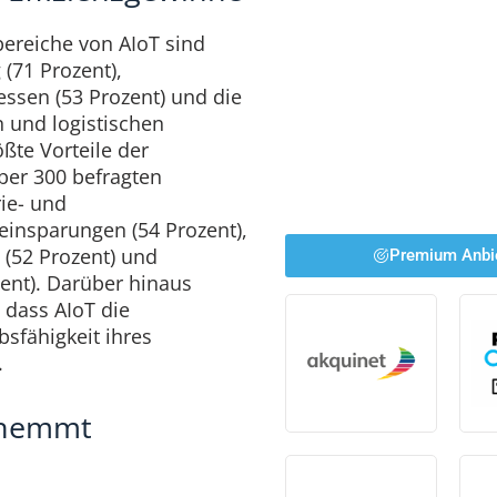
ereiche von AIoT sind
(71 Prozent),
essen (53 Prozent) und die
n und logistischen
ößte Vorteile der
ber 300 befragten
ie- und
insparungen (54 Prozent),
 (52 Prozent) und
Premium Anbi
ent). Darüber hinaus
 dass AIoT die
sfähigkeit ihres
.
 hemmt