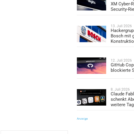
XM Cyber-R
Security-Ri
13. Juli 2026
Hackergrup
Bosch mit 
Konstrukti
12. Juli 2026
GitHub Copi
blockierte
8. Juli 2026
Claude Fabl
schenkt Ab
weitere Ta
Anzeige