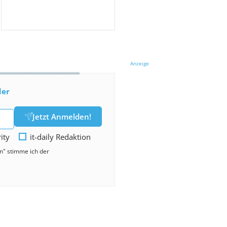
Anzeige
der
Jetzt Anmelden!
rity
it-daily Redaktion
en" stimme ich der