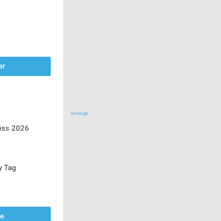
er
Anzeige
ress 2026
y Tag
se