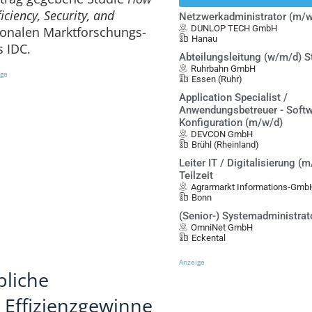
iciency, Security, and
Netzwerkadministrator (m/w
DUNLOP TECH GmbH
ionalen Marktforschungs-
Hanau
 IDC.
Abteilungsleitung (w/m/d) S
Ruhrbahn GmbH
ige
Essen (Ruhr)
Application Specialist /
Anwendungsbetreuer - Softw
Konfiguration (m/w/d)
DEVCON GmbH
Brühl (Rheinland)
Leiter IT / Digitalisierung (m
Teilzeit
Agrarmarkt Informations-Gmb
Bonn
(Senior-) Systemadministrat
OmniNet GmbH
Eckental
Anzeige
bliche
d Effizienzgewinne