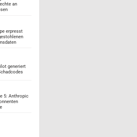
echte an
esen
pe erpresst
gestohlenen
onsdaten
lot generiert
 Schadcodes
e 5: Anthropic
onnenten
ge