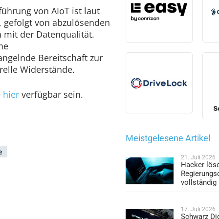
führung von AIoT ist laut
, gefolgt von abzulösenden
mit der Datenqualität.
he
ngelnde Bereitschaft zur
elle Widerstände.
e
hier
verfügbar sein.
Meistgelesene Artikel
e
21. Juli 2026
Hacker lös
Regierungs
vollständig
17. Juli 2026
Schwarz Dig