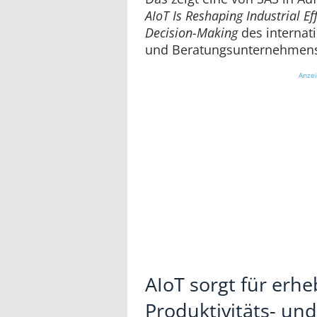
AIoT Is Reshaping Industrial Eff
Decision-Making
des internat
und Beratungsunternehmens
Anze
AIoT sorgt für erhe
Produktivitäts- un