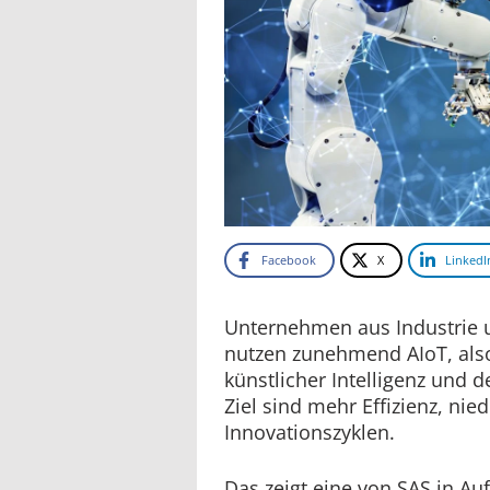
Facebook
X
LinkedI
Unternehmen aus Industrie u
nutzen zunehmend AIoT, als
künstlicher Intelligenz und d
Ziel sind mehr Effizienz, nie
Innovationszyklen.
Das zeigt eine von SAS in A