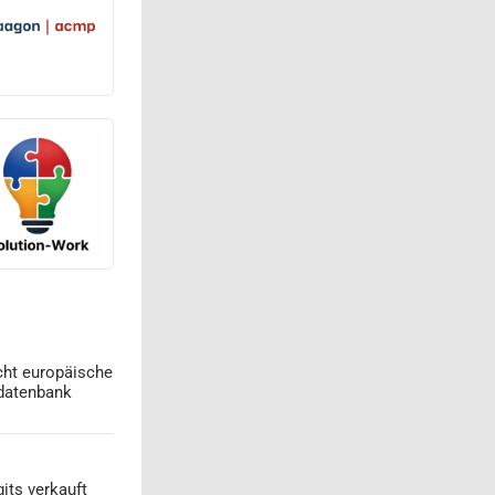
cht europäische
datenbank
its verkauft