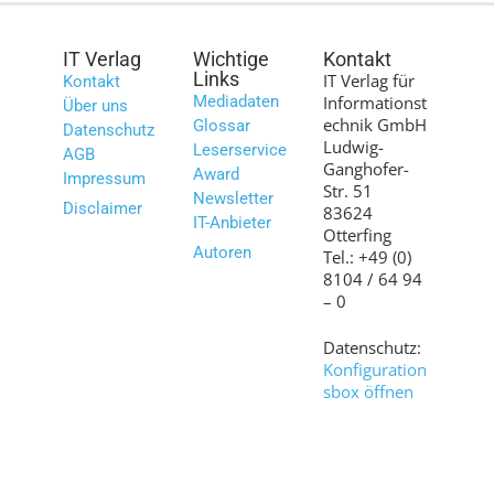
IT Verlag
Wichtige
Kontakt
Links
IT Verlag für
Kontakt
Mediadaten
Informationst
Über uns
echnik GmbH
Glossar
Datenschutz
Ludwig-
Leserservice
AGB
Ganghofer-
Award
Impressum
Str. 51
Newsletter
Disclaimer
83624
IT-Anbieter
Otterfing
Autoren
Tel.: +49 (0)
8104 / 64 94
– 0
Datenschutz:
Konfiguration
sbox öffnen
Bilder:
shutterstock.c
om