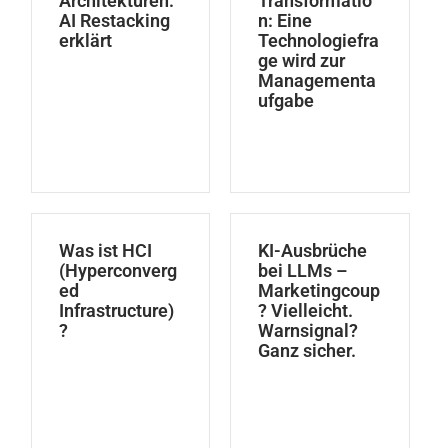
Architekturen:
Transformatio
AI Restacking
n: Eine
erklärt
Technologiefra
ge wird zur
Managementa
ufgabe
Was ist HCI
KI-Ausbrüche
(Hyperconverg
bei LLMs –
ed
Marketingcoup
Infrastructure)
? Vielleicht.
?
Warnsignal?
Ganz sicher.