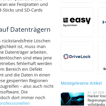
ran wie Festplatten und
B-Sticks und SD-Cards
auf Datenträgern
 rückstandsfreie Löschen
glichkeit ist, muss man
e Datenträger arbeiten.
tenlöschen sind etwa jene
etriebes fehlerhaft werden
m Bereich ein Defekt
nnt und die Daten in einen
iese gesperrten Regionen
Meistgelesene Artikel
zugreifen – also auch nicht
hsoftware. Die
21. Juli 2026
Hacker lös
jedoch dort immer noch
Regierungs
professionellen
vollständig