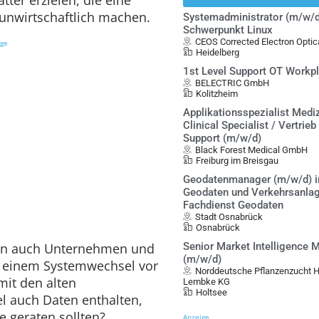
unwirtschaftlich machen.
Systemadministrator (m/w/d
Schwerpunkt Linux
CEOS Corrected Electron Opt
ige
Heidelberg
1st Level Support OT Workp
BELECTRIC GmbH
Kolitzheim
Applikationsspezialist Mediz
Clinical Specialist / Vertrieb
Support (m/w/d)
Black Forest Medical GmbH
Freiburg im Breisgau
Geodatenmanager (m/w/d) i
Geodaten und Verkehrsanlag
Fachdienst Geodaten
Stadt Osnabrück
Osnabrück
ern auch Unternehmen und
Senior Market Intelligence 
(m/w/d)
i einem Systemwechsel vor
Norddeutsche Pflanzenzucht 
it den alten
Lembke KG
Holtsee
el auch Daten enthalten,
e geraten sollten?
Anzeige