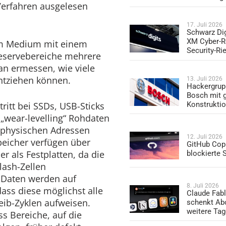
Verfahren ausgelesen
17. Juli 2026
Schwarz Dig
XM Cyber-R
em Medium mit einem
Security-Ri
Reservebereiche mehrere
n ermessen, wie viele
ntziehen können.
13. Juli 2026
Hackergrup
Bosch mit 
Konstrukti
ritt bei SSDs, USB-Sticks
 „wear-levelling“ Rohdaten
 physischen Adressen
12. Juli 2026
peicher verfügen über
GitHub Copi
r als Festplatten, da die
blockierte
lash-Zellen
e Daten werden auf
8. Juli 2026
 dass diese möglichst alle
Claude Fabl
eib-Zyklen aufweisen.
schenkt Ab
weitere Ta
s Bereiche, auf die