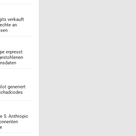
its verkauft
echte an
esen
pe erpresst
gestohlenen
onsdaten
lot generiert
 Schadcodes
e 5: Anthropic
onnenten
ge