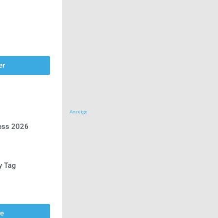
er
Anzeige
ress 2026
y Tag
se