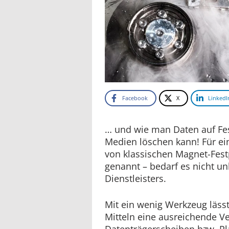
Facebook
X
LinkedI
… und wie man Daten auf Fes
Medien löschen kann! Für ei
von klassischen Magnet-Fest
genannt – bedarf es nicht u
Dienstleisters.
Mit ein wenig Werkzeug lässt
Mitteln eine ausreichende V
Datenträgerscheiben bzw. Plat