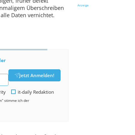
olgen, früher defekt
Anzeige
inmaligem Überschreiben
alle Daten vernichtet.
der
Jetzt Anmelden!
rity
it-daily Redaktion
en" stimme ich der