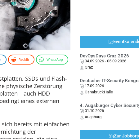
Eventkalend
DevOpsDays Graz 2026
n
Reddit
WhatsApp
04.09.2026
- 05.09.2026
Graz
tplatten, SSDs und Flash-
Deutscher IT-Security Kong
ne physische Zerstörung
17.09.2026
platten – auch HDD
OsnabrückHalle
nbedingt eines externen
4. Augsburger Cyber Securit
01.10.2026
Augsburg
 sich bereits mit einfachen
ernichtung der
Zur Jobbör
ter erzielen, die eine