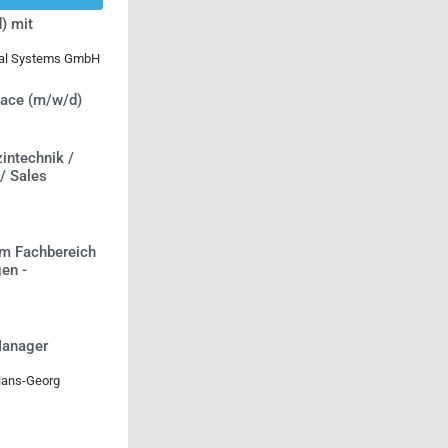
) mit
ical Systems GmbH
lace (m/w/d)
intechnik /
 / Sales
m Fachbereich
en -
Manager
Hans-Georg