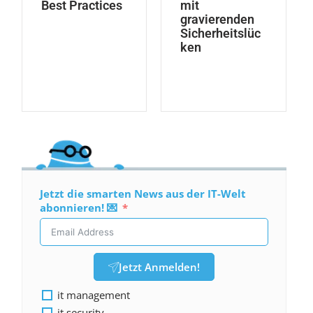
Best Practices
mit
gravierenden
Sicherheitslüc
ken
Jetzt die smarten News aus der IT-Welt
abonnieren! 💌
Jetzt Anmelden!
it management
it security