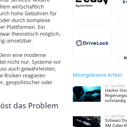
lem wirtschaftlich
 durch hohe Gebühren für
oder durch komplexe
er Plattformen. Ein
 zwar theoretisch möglich,
tig umsetzbar.
 Denn eine moderne
tet nicht nur, Systeme vor
uss auch gewährleisten,
e Risiken reagieren
Meistgelesene Artikel
er, geopolitischer oder
21. Juli 2026
Hacker lös
Regierungs
vollständig
 löst das Problem
17. Juli 2026
Schwarz Dig
XM Cyber-R