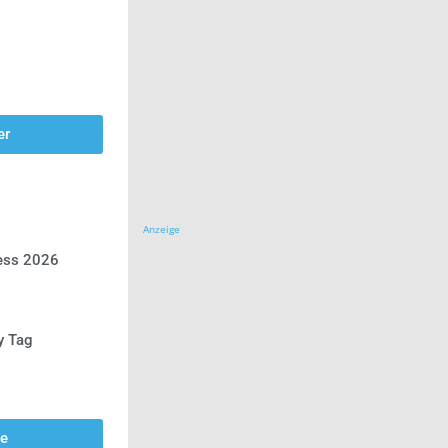
er
Anzeige
ress 2026
y Tag
se