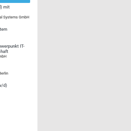
) mit
ical Systems GmbH
stem
werpunkt IT-
chaft
GmbH
erlin
w/d)