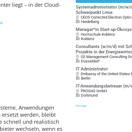
er liegt – in der Cloud-
Systemadministrator (m/w/d
Schwerpunkt Linux
CEOS Corrected Electron Opt
Heidelberg
ige
Manager*in Start-up-Ökosy
Hochschule Koblenz
Koblenz
Consultants (w/m/d) mit Sch
Projekte in der Energiewirts
ISI Management Consulting 
Düsseldorf
IT Administrator
Embassy of the United States B
Berlin
IT-Anwendungsbetreuer (m/
PROGAS GmbH
Dortmund
Anzeige
systeme, Anwendungen
ersetzt werden, bleibt
e schnell und realistisch
anbieter wechseln, wenn es