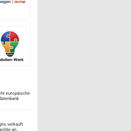
cht europäische
datenbank
its verkauft
echte an