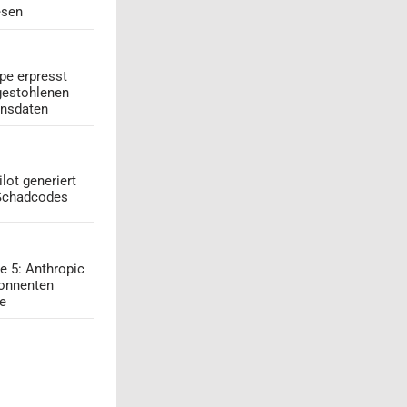
esen
pe erpresst
gestohlenen
onsdaten
lot generiert
 Schadcodes
e 5: Anthropic
onnenten
ge