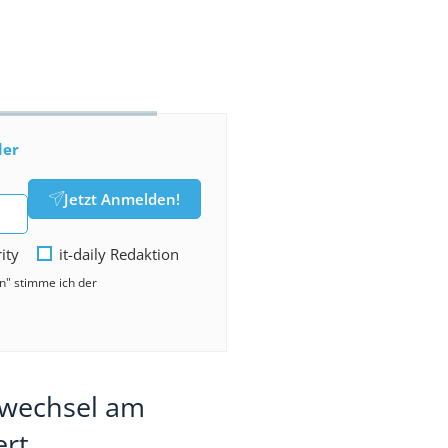
der
Jetzt Anmelden!
rity
it-daily Redaktion
en" stimme ich der
rwechsel am
ert