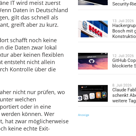
ne IT wird meist zuerst
Security-Ri
 Wenn Daten in Deutschland
en, gilt das schnell als
13. Juli 2026
ant, greift aber zu kurz.
Hackergrup
Bosch mit 
Konstrukti
ort schafft noch keine
n die Daten zwar lokal
ktur aber keinen flexiblen
12. Juli 2026
GitHub Copi
 entsteht nicht allein
blockierte
rch Kontrolle über die
8. Juli 2026
Claude Fabl
aher nicht nur prüfen, wo
schenkt Ab
 unter welchen
weitere Ta
portiert oder in eine
 werden können. Wer
Anzeige
et, hat zwar möglicherweise
ch keine echte Exit-