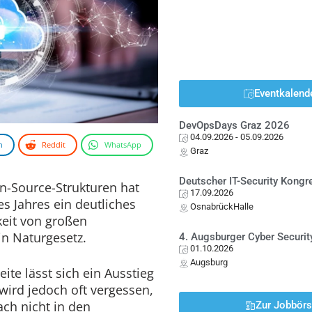
Eventkalend
DevOpsDays Graz 2026
04.09.2026
- 05.09.2026
n
Reddit
WhatsApp
Graz
Deutscher IT-Security Kong
n-Source-Strukturen hat
17.09.2026
s Jahres ein deutliches
OsnabrückHalle
keit von großen
in Naturgesetz.
4. Augsburger Cyber Securit
01.10.2026
Augsburg
ite lässt sich ein Ausstieg
 wird jedoch oft vergessen,
ach nicht in den
Zur Jobbör