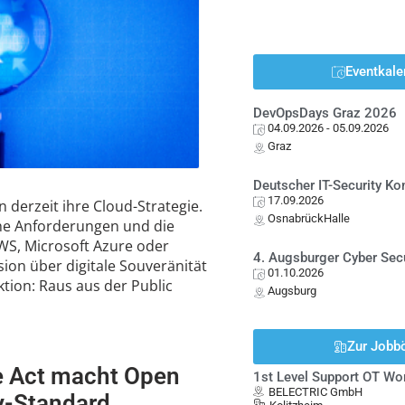
Eventkale
DevOpsDays Graz 2026
04.09.2026
- 05.09.2026
Graz
Deutscher IT-Security K
17.09.2026
 derzeit ihre Cloud-Strategie.
OsnabrückHalle
che Anforderungen und die
S, Microsoft Azure oder
4. Augsburger Cyber Sec
ion über digitale Souveränität
01.10.2026
ktion: Raus aus der Public
Augsburg
Zur Jobb
e Act macht Open
1st Level Support OT Wo
BELECTRIC GmbH
y-Standard