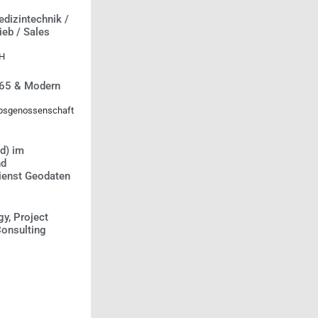
edizintechnik /
rieb / Sales
bH
 365 & Modern
iebsgenossenschaft
d) im
nd
ienst Geodaten
gy, Project
onsulting