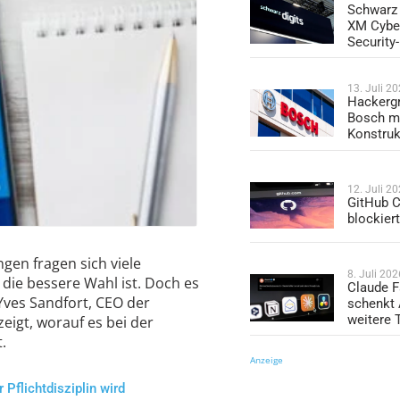
Schwarz 
XM Cybe
Security
13. Juli 2
Hackergr
Bosch mi
Konstruk
12. Juli 2
GitHub C
blockier
en fragen sich viele
8. Juli 202
ie bessere Wahl ist. Doch es
Claude F
Yves Sandfort, CEO der
schenkt
weitere 
eigt, worauf es bei der
.
Anzeige
 Pflichtdisziplin wird