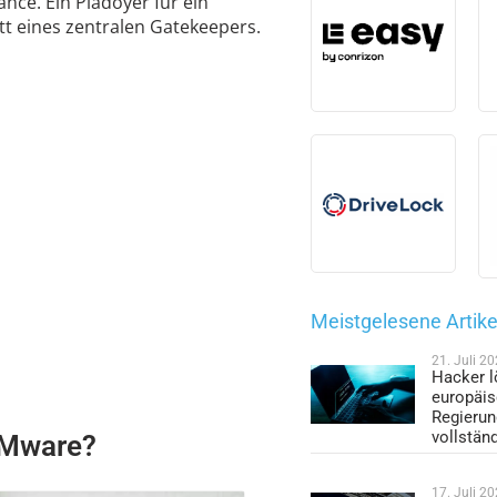
nce. Ein Plädoyer für ein
att eines zentralen Gatekeepers.
Meistgelesene Artike
21. Juli 2
Hacker l
europäi
Regieru
vollstän
VMware?
17. Juli 2