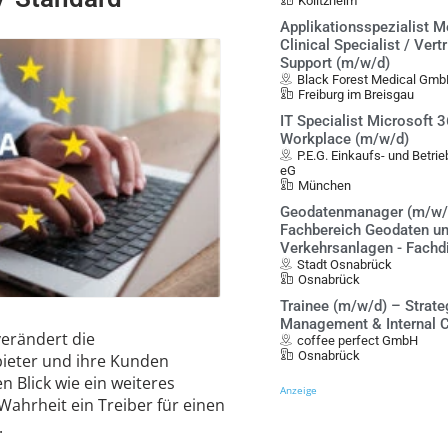
Kolitzheim
Applikationsspezialist M
Clinical Specialist / Vert
Support (m/w/d)
Black Forest Medical Gm
Freiburg im Breisgau
IT Specialist Microsoft
Workplace (m/w/d)
P.E.G. Einkaufs- und Betr
eG
München
Geodatenmanager (m/w/
Fachbereich Geodaten u
Verkehrsanlagen - Fachd
Stadt Osnabrück
Osnabrück
Trainee (m/w/d) – Strate
Management & Internal C
verändert die
coffee perfect GmbH
Osnabrück
ieter und ihre Kunden
 Blick wie ein weiteres
Anzeige
Wahrheit ein Treiber für einen
.