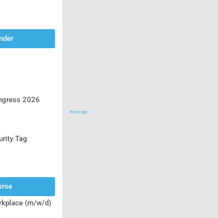
nder
ongress 2026
Anzeige
urity Tag
örse
rkplace (m/w/d)