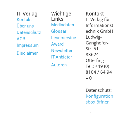
IT Verlag
Wichtige
Kontakt
Links
IT Verlag für
Kontakt
Mediadaten
Informationst
Über uns
echnik GmbH
Glossar
Datenschutz
Ludwig-
Leserservice
AGB
Ganghofer-
Award
Impressum
Str. 51
Newsletter
Disclaimer
83624
IT-Anbieter
Otterfing
Autoren
Tel.: +49 (0)
8104 / 64 94
– 0
Datenschutz:
Konfiguration
sbox öffnen
Bilder:
shutterstock.c
om