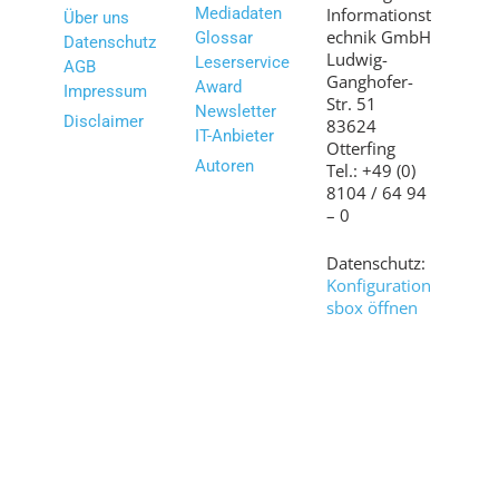
Mediadaten
Informationst
Über uns
echnik GmbH
Glossar
Datenschutz
Ludwig-
Leserservice
AGB
Ganghofer-
Award
Impressum
Str. 51
Newsletter
Disclaimer
83624
IT-Anbieter
Otterfing
Autoren
Tel.: +49 (0)
8104 / 64 94
– 0
Datenschutz:
Konfiguration
sbox öffnen
Bilder:
shutterstock.c
om
© 2007 – 2026 www.it-daily.net