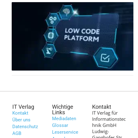
IT Verlag
Wichtige
Kontakt
Links
IT Verlag für
Kontakt
Mediadaten
Informationstec
Über uns
hnik GmbH
Glossar
Datenschutz
Ludwig-
Leserservice
AGB
Ganghofer-Str.