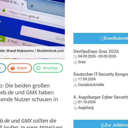
Eventkalend
elle: Sharaf Maksumov / Shutterstock.com
DevOpsDays Graz 2026
04.09.2026
- 05.09.2026
Graz
n
Reddit
WhatsApp
Deutscher IT-Security Kong
17.09.2026
to: Die beiden großen
OsnabrückHalle
 Web.de und GMX haben
4. Augsburger Cyber Securit
sende Nutzer schauen in
01.10.2026
Augsburg
.de und GMX sollten die
Zur Jobbör
laufen: In einer Mitteilung