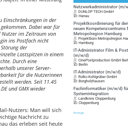
Netzwerkadministrator (m/w
DUNLOP TECH GmbH
Hanau
u Einschränkungen in der
Projektkoordinierung für de
 gekommen. Dabei war für
neuen Kompetenzcentrums Mo
d Nutzer im Zeitraum von
Metropolregion Hamburg
Projektbüro Metropolregion Ha
gin ins Postfach nicht
Hamburg
 Störung der
IT-Administrator Film & Pos
einzelte Lastspitzen in einem
(m/w/d)
chte. Durch eine
CinePostproduction GmbH Berl
Berlin
nerhalb unserer Server-
IT-Administrator (m/w/d)
gbarkeit für die Nutzerinnen
Rolko Kohlgrüber GmbH
stellt werden. Seit 11.45
Borgholzhausen
B.DE und GMX wieder
Fachinformatiker (m/w/d) fü
Systemintegration
Landkreis Cloppenburg
Cloppenburg
ail-Nutzers: Man will sich
Anzeige
ichtige Nachricht zu
nau das erleben seit heute