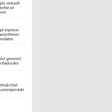
its verkauft
echte an
esen
pe erpresst
gestohlenen
onsdaten
lot generiert
 Schadcodes
GitHub-Chef
kurrenzprodukt