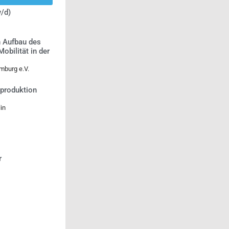
/d)
n Aufbau des
bilität in der
mburg e.V.
tproduktion
in
r