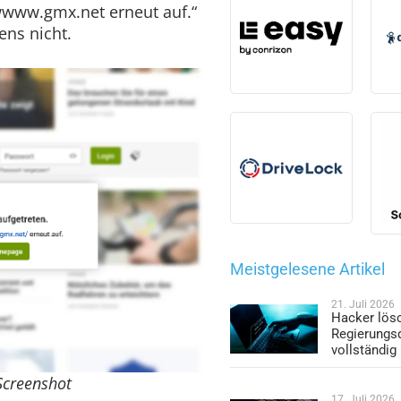
 wwww.gmx.net erneut auf.“
ens nicht.
Meistgelesene Artikel
21. Juli 2026
Hacker lös
Regierungs
vollständig
 Screenshot
17. Juli 2026