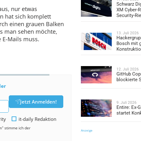
Schwarz Dig
aus, nur etwas
XM Cyber-R
n hat sich komplett
Security-Ri
rch einen grauen Balken
was man sehen möchte,
13. Juli 2026
Hackergrup
 E-Mails muss.
Bosch mit 
Konstrukti
12. Juli 2026
GitHub Copi
blockierte
der
Jetzt Anmelden!
9. Juli 2026
Entire: Ex-
startet Kon
rity
it-daily Redaktion
en" stimme ich der
Anzeige