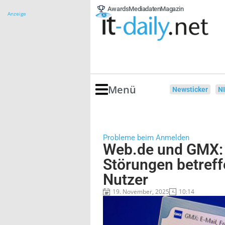
Awards
Mediadaten
Magazin
Anzeige
Menü
Newsticker
N
Probleme beim Anmelden
Web.de und GMX: 
Störungen betref
Nutzer
19. November, 2025
10:14