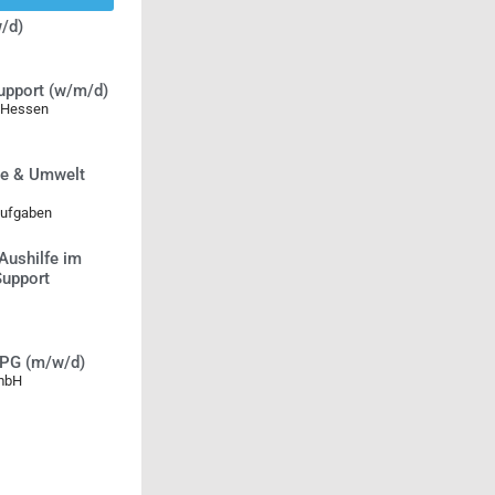
/d)
Support (w/m/d)
 Hessen
e & Umwelt
aufgaben
Aushilfe im
Support
RPG (m/w/d)
mbH