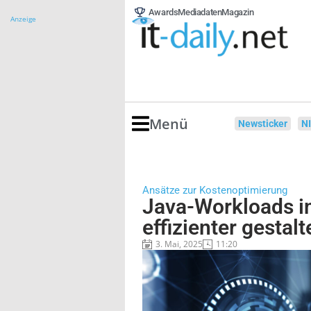
Awards
Mediadaten
Magazin
Anzeige
Menü
Newsticker
N
Ansätze zur Kostenoptimierung
Java-Workloads i
effizienter gestalt
3. Mai, 2025
11:20