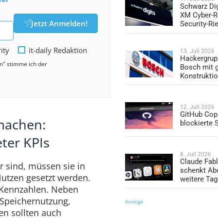
Schwarz Dig
XM Cyber-R
Jetzt Anmelden!
Security-Ri
rity
it-daily Redaktion
13. Juli 2026
Hackergrup
en" stimme ich der
Bosch mit 
Konstrukti
12. Juli 2026
GitHub Copi
machen:
blockierte
ter KPIs
8. Juli 2026
Claude Fabl
r sind, müssen sie in
schenkt Ab
Nutzen gesetzt werden.
weitere Ta
 Kennzahlen. Neben
 Speichernutzung,
Anzeige
en sollten auch