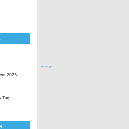
er
Anzeige
ress 2026
y Tag
se