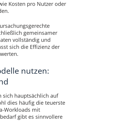
 wie Kosten pro Nutzer oder
den.
erursachungsgerechte
chließlich gemeinsamer
aten vollständig und
sst sich die Effizienz der
ewerten.
odelle nutzen:
nd
 sich hauptsächlich auf
 dies häufig die teuerste
va-Workloads mit
darf gibt es sinnvollere