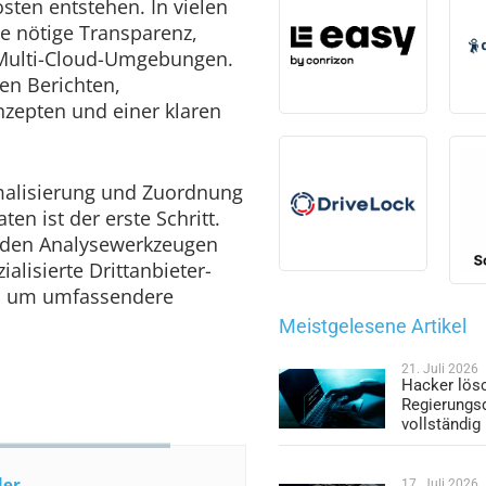
ten entstehen. In vielen
e nötige Transparenz,
Multi-Cloud-Umgebungen.
en Berichten,
nzepten und einer klaren
malisierung und Zuordnung
en ist der erste Schritt.
 den Analysewerkzeugen
alisierte Drittanbieter-
n, um umfassendere
Meistgelesene Artikel
21. Juli 2026
Hacker lös
Regierungs
vollständig
der
17. Juli 2026