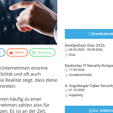
Eventkalend
DevOpsDays Graz 2026
04.09.2026
- 05.09.2026
n
Reddit
WhatsApp
Graz
Deutscher IT-Security Kong
en Unternehmen enorme
17.09.2026
bilität und oft auch
OsnabrückHalle
 Realität zeigt, dass diese
ntreten.
4. Augsburger Cyber Securit
01.10.2026
Augsburg
ren häufig zu einer
nehmen zahlen also für
en. Es ist an der Zeit,
Zur Jobbör