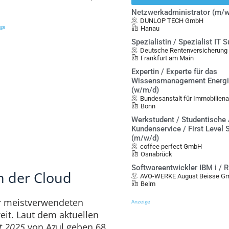
Netzwerkadministrator (m/w
DUNLOP TECH GmbH
ige
Hanau
Spezialistin / Spezialist IT 
Deutsche Rentenversicherung
Frankfurt am Main
Expertin / Experte für das
Wissensmanagement Energi
(w/m/d)
Bundesanstalt für Immobilien
Bonn
Werkstudent / Studentische 
Kundenservice / First Level 
(m/w/d)
coffee perfect GmbH
Osnabrück
Softwareentwickler IBM i / 
in der Cloud
AVO-WERKE August Beisse G
Belm
er meistverwendeten
Anzeige
it. Laut dem aktuellen
rt 2025
von Azul geben 68