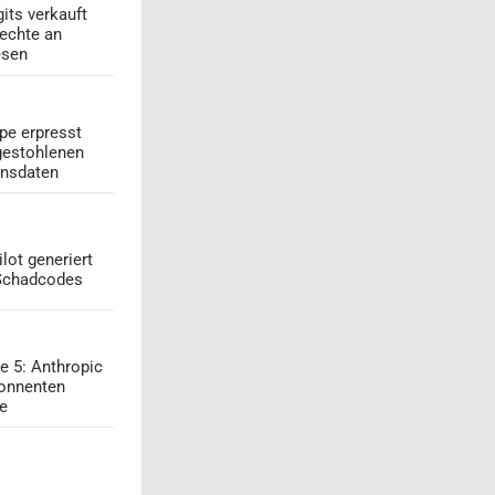
its verkauft
echte an
esen
pe erpresst
gestohlenen
onsdaten
lot generiert
 Schadcodes
e 5: Anthropic
onnenten
ge