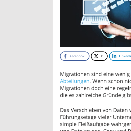
Facebook
X
LinkedI
Migrationen sind eine wenig 
Abteilungen
. Wenn schon nich
Migrationen doch eine regel
die es zahlreiche Gründe gibt
Das Verschieben von Daten 
Führungsetage vieler Untern
simple Fleißaufgabe wahrge
und Dateien per „Copy and 