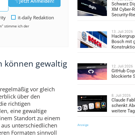
Jetzt Anmelden!
Schwarz Dig
XM Cyber-R
Security-Ri
rity
it-daily Redaktion
en" stimme ich der
13. Juli 2026
Hackergrup
Bosch mit 
Konstrukti
 können gewaltig
12. Juli 2026
GitHub Copi
blockierte
regelmäßig vor gleich
rblick über den
8. Juli 2026
Claude Fabl
ie richtigen
schenkt Ab
en, eine gewaltige
weitere Ta
einem Standort zu einem
 aus unterschiedlichen
Anzeige
ren Formaten sinnvoll