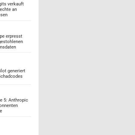
its verkauft
echte an
esen
pe erpresst
gestohlenen
onsdaten
lot generiert
 Schadcodes
e 5: Anthropic
onnenten
ge