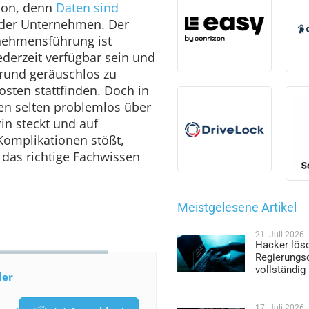
tion, denn
Daten sind
der Unternehmen. Der
nehmensführung ist
derzeit verfügbar sein und
grund geräuschlos zu
sten stattfinden. Doch in
nen selten problemlos über
in steckt und auf
omplikationen stößt,
 das richtige Fachwissen
Meistgelesene Artikel
21. Juli 2026
Hacker lös
Regierungs
vollständig
der
17. Juli 2026