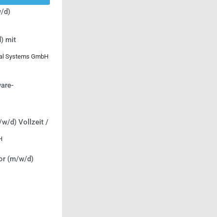
/d)
) mit
ical Systems GmbH
are-
/w/d) Vollzeit /
H
or (m/w/d)