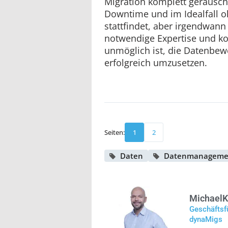
Migration komplett geräusch
Downtime und im Idealfall o
stattfindet, aber irgendwann 
notwendige Expertise und ko
unmöglich ist, die Datenbew
erfolgreich umzusetzen.
Seiten:
1
2
Daten
Datenmanageme
Michael
K
Geschäftsf
dynaMigs