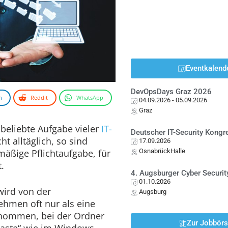
Eventkalend
DevOpsDays Graz 2026
n
Reddit
WhatsApp
04.09.2026
- 05.09.2026
Graz
beliebte Aufgabe vieler
IT-
Deutscher IT-Security Kong
t alltäglich, so sind
17.09.2026
mäßige Pflichtaufgabe, für
OsnabrückHalle
.
4. Augsburger Cyber Securit
01.10.2026
wird von der
Augsburg
ehmen oft nur als eine
nommen, bei der Ordner
Zur Jobbör
Paste“ wie im Windows