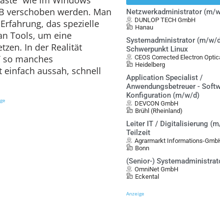
h B verschoben werden. Man
Netzwerkadministrator (m/w
DUNLOP TECH GmbH
Erfahrung, das spezielle
Hanau
an Tools, um eine
Systemadministrator (m/w/d
zen. In der Realität
Schwerpunkt Linux
T so manches
CEOS Corrected Electron Opt
Heidelberg
 einfach aussah, schnell
Application Specialist /
Anwendungsbetreuer - Softw
Konfiguration (m/w/d)
ige
DEVCON GmbH
Brühl (Rheinland)
Leiter IT / Digitalisierung (m
Teilzeit
Agrarmarkt Informations-Gmb
Bonn
(Senior-) Systemadministrat
OmniNet GmbH
Eckental
Anzeige