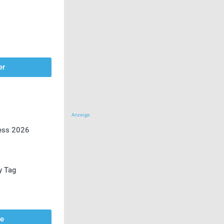
er
Anzeige
ress 2026
y Tag
se