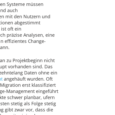
uen Systeme müssen
und auch
en mit den Nutzern und
ationen abgestimmt
ist oft ein
h präzise Analysen, eine
n effizientes Change-
ann.
an zu Projektbeginn nicht
upt vorhanden sind. Das
rzehntelang Daten ohne ein
t
angehäuft wurden. Oft
gration erst klassifiziert
rage-Management eingeführt
kte schwer planbar, ufern
ten stetig als Folge stetig
 gibt zwar vor, dass die