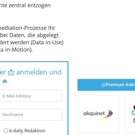
te zentral entzogen
mediation-Prozesse Ihr
ei Daten, die abgelegt
dert werden (Data in-Use)
a in-Motion).
tter 📩 anmelden und
 🔥
Premium Anbi
it-daily Redaktion