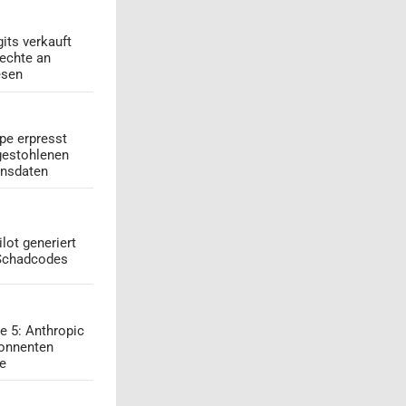
its verkauft
echte an
esen
pe erpresst
gestohlenen
onsdaten
lot generiert
 Schadcodes
e 5: Anthropic
onnenten
ge