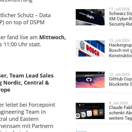
17. Juli 2026
Schwarz Dig
licher Schutz – Data
XM Cyber-R
P) on top of DSPM
Security-Ri
er fand live am
Mittwoch,
13. Juli 2026
s 11:00 Uhr statt.
Hackergrup
Bosch mit 
Konstrukti
ser, Team Lead Sales
12. Juli 2026
GitHub Copi
g Nordic, Central &
blockierte
rope
8. Juli 2026
r leitet bei Forcepoint
Claude Fabl
ngineering Team in
schenkt Ab
tral und Eastern
weitere Ta
meinsam mit Partnern
Anzeige