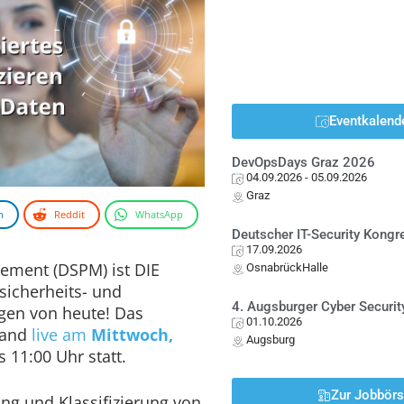
Eventkalend
DevOpsDays Graz 2026
04.09.2026
- 05.09.2026
Graz
n
Reddit
WhatsApp
Deutscher IT-Security Kong
17.09.2026
ement (DSPM) ist DIE
OsnabrückHalle
sicherheits- und
4. Augsburger Cyber Securit
gen von heute! Das
01.10.2026
fand
live am
Mittwoch,
Augsburg
s 11:00 Uhr statt.
Zur Jobbör
ng und Klassifizierung von