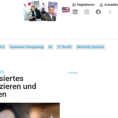
Registrieren
Anmelde
IS2
Quanten Computing
KI
IT-Recht
Monthly Spezial
25
Anzeige
iertes
izieren und
en