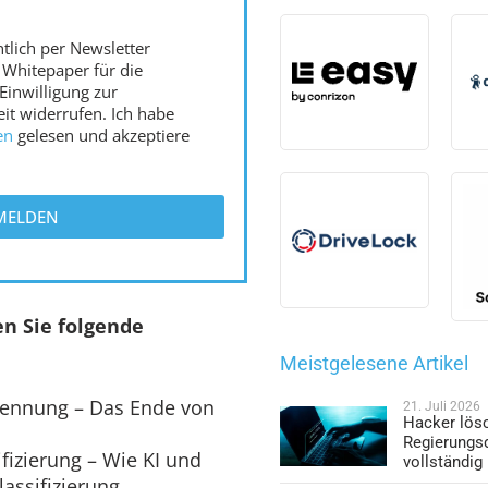
tlich per Newsletter
 Whitepaper für die
 Einwilligung zur
eit widerrufen. Ich habe
en
gelesen und akzeptiere
NMELDEN
n Sie folgende
Meistgelesene Artikel
ennung – Das Ende von
21. Juli 2026
Hacker lös
Regierungs
ifizierung – Wie KI und
vollständig
assifizierung