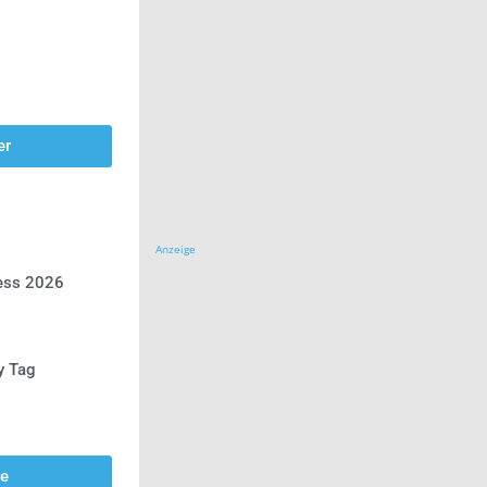
er
Anzeige
ress 2026
y Tag
se