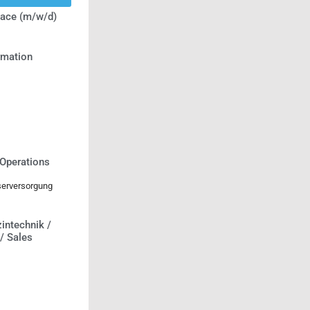
lace (m/w/d)
ormation
 Operations
serversorgung
intechnik /
 / Sales