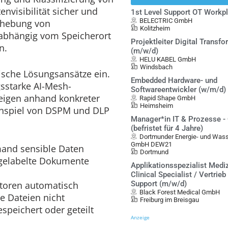
nvisibilität sicher und
1st Level Support OT Workp
BELECTRIC GmbH
ehebung von
Kolitzheim
nabhängig vom Speicherort
Projektleiter Digital Transf
n.
(m/w/d)
HELU KABEL GmbH
Windsbach
ische Lösungsansätze ein.
Embedded Hardware- und
gsstarke AI-Mesh-
Softwareentwickler (w/m/d)
zeigen anhand konkreter
Rapid Shape GmbH
Heimsheim
enspiel von DSPM und DLP
Manager*in IT & Prozesse -
(befristet für 4 Jahre)
Dortmunder Energie- und Was
GmbH DEW21
mand sensible Daten
Dortmund
s gelabelte Dokumente
Applikationsspezialist Mediz
Clinical Specialist / Vertrieb
toren automatisch
Support (m/w/d)
Black Forest Medical GmbH
e Dateien nicht
Freiburg im Breisgau
peichert oder geteilt
Anzeige