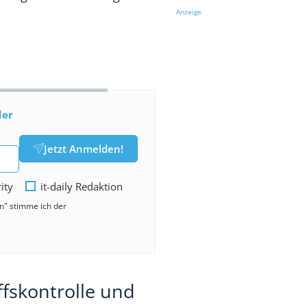
Anzeige
der
Jetzt Anmelden!
rity
it-daily Redaktion
en" stimme ich der
ffskontrolle und