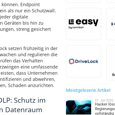
n können. Endpoint
in als nur ein Schutzwall.
jeder digitale
en Geräten bis hin zu
ungen, streng gesichert
ck setzen frühzeitig in der
rwachen und regulieren die
rüfen das Verhalten
erzwingen eine umfassende
leisten, dass Unternehmen
ntifizieren und abwehren,
en, Schaden anzurichten.
Meistgelesene Artikel
DLP: Schutz im
21. Juli 2026
Hacker lös
n Datenraum
Regierungs
vollständig