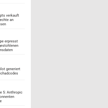
its verkauft
echte an
esen
pe erpresst
gestohlenen
onsdaten
lot generiert
 Schadcodes
e 5: Anthropic
onnenten
ge