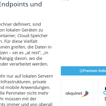
 Endpoints und
echner definiert, sind
on lokalen Geräten zu
ontainer, Cloud-Speicher
 Für diese Vielfalt
men greifen, die Daten in
en – sei es „at rest“, „in
bhängig davon, wo die
oder verarbeitet werden.
Premium Anbi
hr nur auf lokalen Servern
Infrastrukturen, private
und mobile Anwendungen.
elle Perimeter nicht mehr
Wir müssen mit der
nts immer und von überall