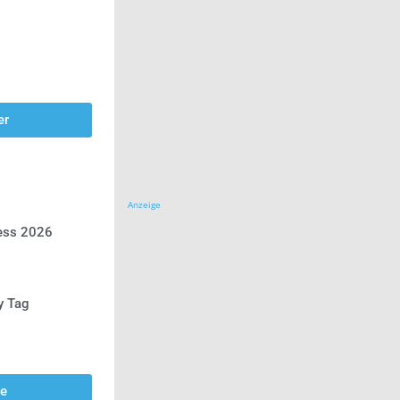
er
Anzeige
ress 2026
y Tag
se