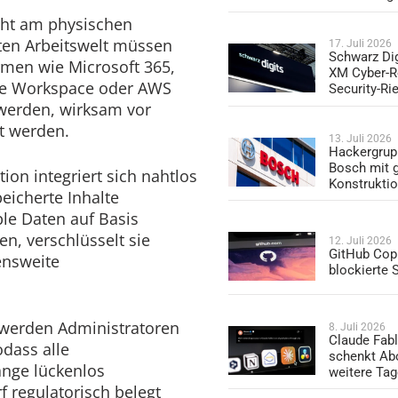
icht am physischen
rten Arbeitswelt müssen
17. Juli 2026
Schwarz Dig
rmen wie Microsoft 365,
XM Cyber-R
le Workspace oder AWS
Security-Ri
 werden, wirksam vor
t werden.
13. Juli 2026
Hackergrup
Bosch mit 
ion integriert sich nahtlos
Konstrukti
eicherte Inhalte
ble Daten auf Basis
en, verschlüsselt sie
12. Juli 2026
GitHub Copi
ensweite
blockierte
n werden Administratoren
8. Juli 2026
Claude Fabl
dass alle
schenkt Ab
änge lückenlos
weitere Ta
 regulatorisch belegt