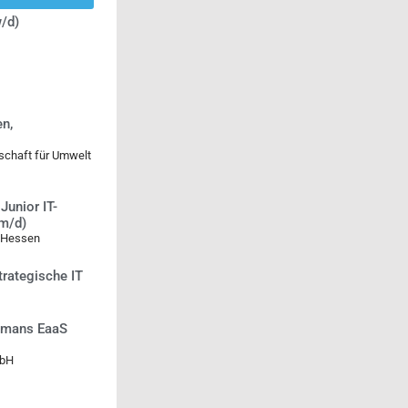
/d)
n,
lschaft für Umwelt
Junior IT-
/m/d)
 Hessen
trategische IT
Humans EaaS
mbH