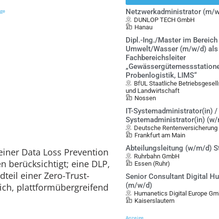
ige
Netzwerkadministrator (m/w
DUNLOP TECH GmbH
Hanau
Dipl.-Ing./Master im Bereich
Umwelt/Wasser (m/w/d) als
Fachbereichsleiter
„Gewässergütemessstatione
Probenlogistik, LIMS“
BfUL Staatliche Betriebsgesel
und Landwirtschaft
Nossen
IT-Systemadministrator(in) / 
Systemadministrator(in) (w
Deutsche Rentenversicherung
Frankfurt am Main
Abteilungsleitung (w/m/d) S
 einer Data Loss Prevention
Ruhrbahn GmbH
n berücksichtigt; eine DLP,
Essen (Ruhr)
dteil einer Zero-Trust-
Senior Consultant Digital 
(m/w/d)
lich, plattformübergreifend
Humanetics Digital Europe G
Kaiserslautern
Anzeige