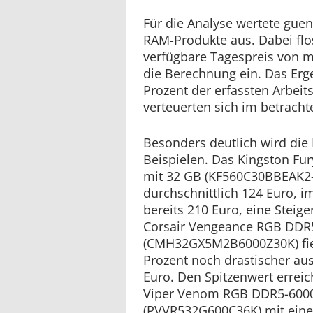
Für die Analyse wertete guen
RAM-Produkte aus. Dabei flos
verfügbare Tagespreis von m
die Berechnung ein. Das Erge
Prozent der erfassten Arbei
verteuerten sich im betracht
Besonders deutlich wird die
Beispielen. Das Kingston F
mit 32 GB (KF560C30BBEAK2-
durchschnittlich 124 Euro, 
bereits 210 Euro, eine Steig
Corsair Vengeance RGB DDR5
(CMH32GX5M2B6000Z30K) fiel
Prozent noch drastischer aus
Euro. Den Spitzenwert errei
Viper Venom RGB DDR5-6000
(PVVR532G600C36K) mit eine