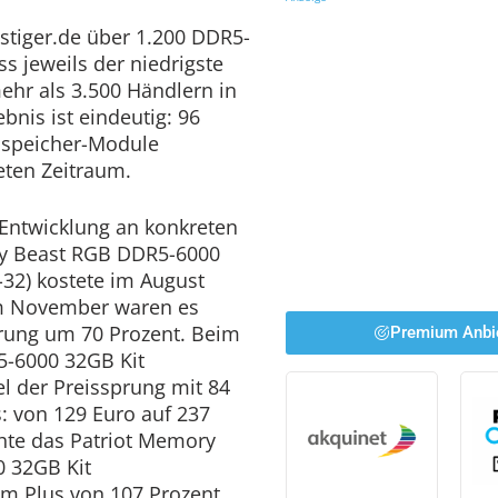
stiger.de über 1.200 DDR5-
s jeweils der niedrigste
ehr als 3.500 Händlern in
bnis ist eindeutig: 96
tsspeicher-Module
eten Zeitraum.
 Entwicklung an konkreten
ury Beast RGB DDR5-6000
32) kostete im August
im November waren es
erung um 70 Prozent. Beim
Premium Anbi
-6000 32GB Kit
 der Preissprung mit 84
: von 129 Euro auf 237
chte das Patriot Memory
 32GB Kit
m Plus von 107 Prozent,