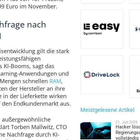
199 Euro im November.
hfrage nach
M
sentwicklung gilt die stark
eistungsfähigen
s KI-Booms, sagt das
Learning-Anwendungen und
 Mengen schnellen
RAM
,
en der Hersteller an ihre
 in der Lieferkette wirken
auf den Endkundenmarkt aus.
Meistgelesene Artikel
e außergewöhnliche
21. Juli 2026
ärt Torben Mallwitz, CTO
Hacker lös
Regierungs
me Nachfrage durch KI-
vollständig