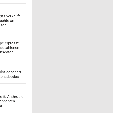
its verkauft
echte an
esen
pe erpresst
gestohlenen
onsdaten
lot generiert
 Schadcodes
e 5: Anthropic
onnenten
ge