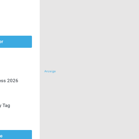
er
Anzeige
ress 2026
y Tag
se