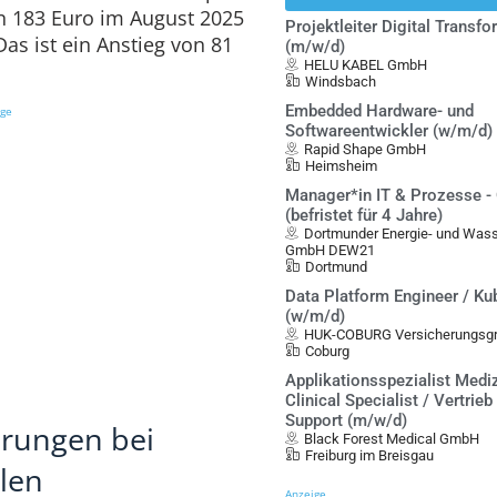
n 183 Euro im August 2025
Projektleiter Digital Transf
as ist ein Anstieg von 81
(m/w/d)
HELU KABEL GmbH
Windsbach
Embedded Hardware- und
ige
Softwareentwickler (w/m/d)
Rapid Shape GmbH
Heimsheim
Manager*in IT & Prozesse -
(befristet für 4 Jahre)
Dortmunder Energie- und Was
GmbH DEW21
Dortmund
Data Platform Engineer / Ku
(w/m/d)
HUK-COBURG Versicherungsgr
Coburg
Applikationsspezialist Mediz
Clinical Specialist / Vertrieb
Support (m/w/d)
erungen bei
Black Forest Medical GmbH
Freiburg im Breisgau
len
Anzeige