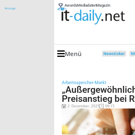
Awards
Mediadaten
Magazin
Anzeige
Menü
Newsticker
N
Arbeitsspeicher-Markt
„Außergewöhnlich
Preisanstieg bei
2. Dezember, 2025
09:15