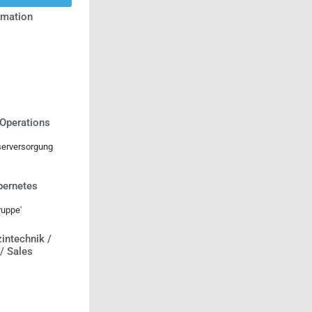
ormation
 Operations
serversorgung
bernetes
uppe'
intechnik /
 / Sales