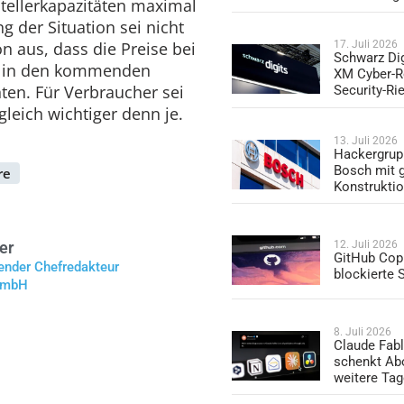
tellerkapazitäten maximal
g der Situation sei nicht
n aus, dass die Preise bei
17. Juli 2026
Schwarz Dig
h in den kommenden
XM Cyber-R
ten. Für Verbraucher sei
Security-Ri
gleich wichtiger denn je.
13. Juli 2026
Hackergrup
Bosch mit 
re
Konstrukti
12. Juli 2026
er
GitHub Copi
tender Chefredakteur
blockierte
 GmbH
8. Juli 2026
Claude Fabl
schenkt Ab
weitere Ta