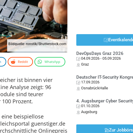
Eventkalend
Bildquelle: ronstik/Shutterstock.com
DevOpsDays Graz 2026
04.09.2026
- 05.09.2026
n
Reddit
WhatsApp
Graz
Deutscher IT-Security Kong
eicher ist binnen vier
17.09.2026
ne Analyse zeigt: 96
OsnabrückHalle
odule sind teurer
 100 Prozent.
4. Augsburger Cyber Securit
01.10.2026
Augsburg
 eine beispiellose
leichsportal guenstiger.de
durchschnittliche Onlinepreis
Zur Jobbör