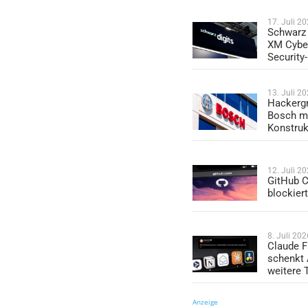
17. Juli 2
Schwarz 
XM Cybe
Security
13. Juli 2
Hackergr
Bosch mi
Konstruk
12. Juli 2
GitHub C
blockier
8. Juli 202
Claude F
schenkt
weitere 
Anzeige