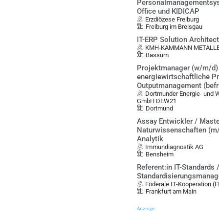
Personalmanagementsys
Office und KIDICAP
Erzdiözese Freiburg
Freiburg im Breisgau
IT-ERP Solution Architec
KMH-KAMMANN METALLBA
Bassum
Projektmanager (w/m/d)
energiewirtschaftliche 
Outputmanagement (befris
Dortmunder Energie- und 
GmbH DEW21
Dortmund
Assay Entwickler / Mast
Naturwissenschaften (m/
Analytik
Immundiagnostik AG
Bensheim
Referent:in IT-Standards 
Standardisierungsmana
Föderale IT-Kooperation (
Frankfurt am Main
Anzeige