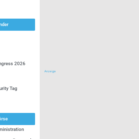
nder
ongress 2026
Anzeige
urity Tag
örse
inistration