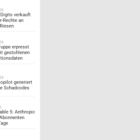
026
Digits verkauft
r-Rechte an
-Riesen
026
uppe erpresst
t gestohlenen
tionsdaten
026
opilot generiert
te Schadcodes
6
able 5: Anthropic
 Abonnenten
Tage