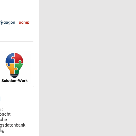
l
026
öscht
sche
ngsdatenbank
dig