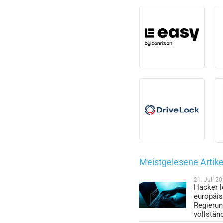
Meistgelesene Artike
21. Juli 2
Hacker l
europäi
Regieru
vollstän