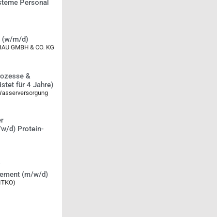
teme Personal
t (w/m/d)
U GMBH & CO. KG
Prozesse &
tet für 4 Jahre)
Wasserversorgung
er
w/d) Protein-
/
gement (m/w/d)
FITKO)