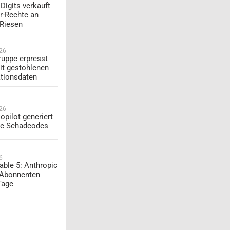
Digits verkauft
r-Rechte an
-Riesen
026
uppe erpresst
t gestohlenen
tionsdaten
026
opilot generiert
te Schadcodes
6
able 5: Anthropic
 Abonnenten
Tage