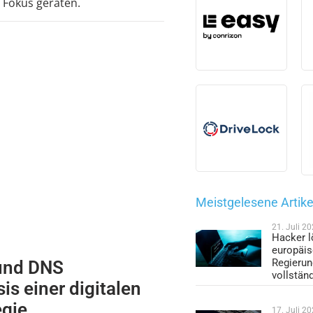
 Fokus geraten.
Meistgelesene Artike
21. Juli 2
Hacker l
europäi
Regieru
 und DNS
vollstän
s einer digitalen
gie
17. Juli 2