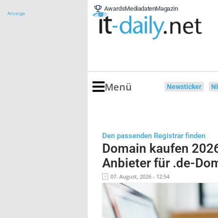
Awards
Mediadaten
Magazin
Anzeige
Menü
Newsticker
N
Den passenden Registrar finden
Domain kaufen 2026
Anbieter für .de-Do
07. August, 2026 - 12:54