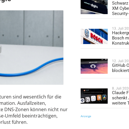
Schwarz 
XM Cybe
Security
13. Juli 2
Hackergr
Bosch mi
Konstruk
12. Juli 2
GitHub C
blockier
8. Juli 202
Claude F
uren sind wesentlich für die
schenkt
ation. Ausfallzeiten,
weitere 
nte DNS-Zonen können nicht nur
se-Umfeld beeinträchtigen,
Anzeige
rlust führen.