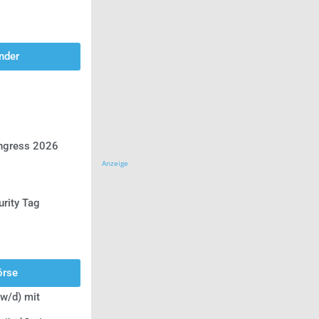
nder
ongress 2026
Anzeige
urity Tag
örse
w/d) mit