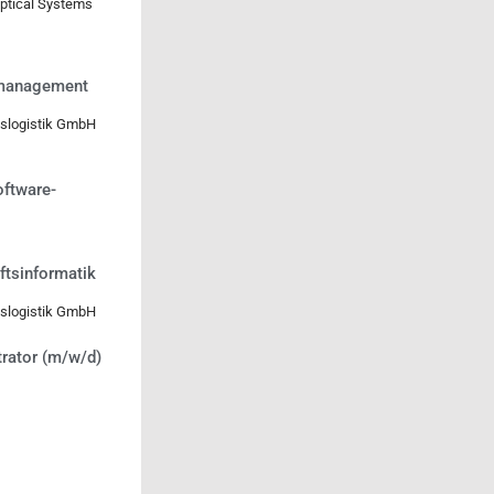
Optical Systems
smanagement
slogistik GmbH
oftware-
ftsinformatik
slogistik GmbH
trator (m/w/d)