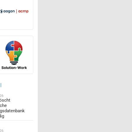
l
026
öscht
sche
ngsdatenbank
dig
026