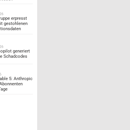
026
uppe erpresst
t gestohlenen
tionsdaten
026
opilot generiert
te Schadcodes
6
able 5: Anthropic
 Abonnenten
Tage