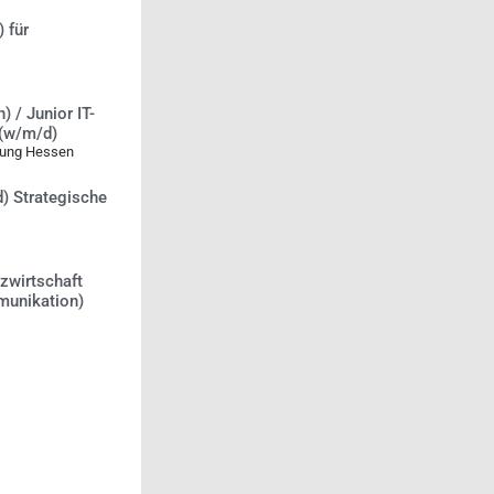
 für
) / Junior IT-
 (w/m/d)
rung Hessen
) Strategische
zwirtschaft
munikation)