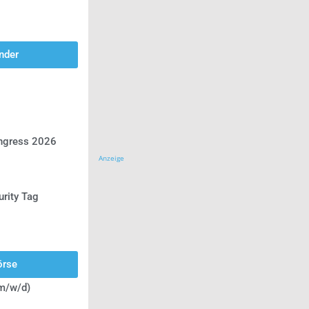
nder
ongress 2026
Anzeige
urity Tag
örse
(m/w/d)