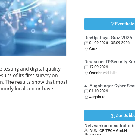
Eventkale
DevOpsDays Graz 2026
04.09.2026
- 05.09.2026
Graz
Deutscher IT-Security K
17.09.2026
 testing and digital quality
OsnabrückHalle
ults of its first survey on
on. The results show that most
4. Augsburger Cyber Sec
poorly localized or have
01.10.2026
Augsburg
Zur Jobb
Netzwerkadministrator 
DUNLOP TECH GmbH