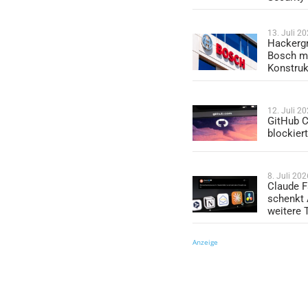
13. Juli 2
Hackergr
Bosch mi
Konstruk
12. Juli 2
GitHub C
blockier
8. Juli 202
Claude F
schenkt
weitere 
Anzeige