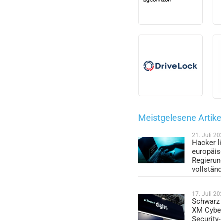
Meistgelesene Artike
21. Juli 2
Hacker l
europäi
Regieru
vollstän
17. Juli 2
Schwarz 
XM Cybe
Security