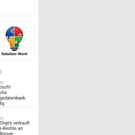
l
026
öscht
sche
ngsdatenbank
dig
026
Digits verkauft
r-Rechte an
-Riesen