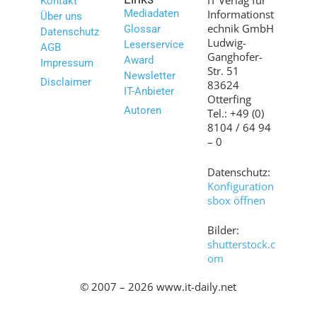
IT Verlag für
Kontakt
Mediadaten
Informationst
Über uns
echnik GmbH
Glossar
Datenschutz
Ludwig-
Leserservice
AGB
Ganghofer-
Award
Impressum
Str. 51
Newsletter
Disclaimer
83624
IT-Anbieter
Otterfing
Autoren
Tel.: +49 (0)
8104 / 64 94
– 0
Datenschutz:
Konfiguration
sbox öffnen
Bilder:
shutterstock.c
om
© 2007 – 2026 www.it-daily.net