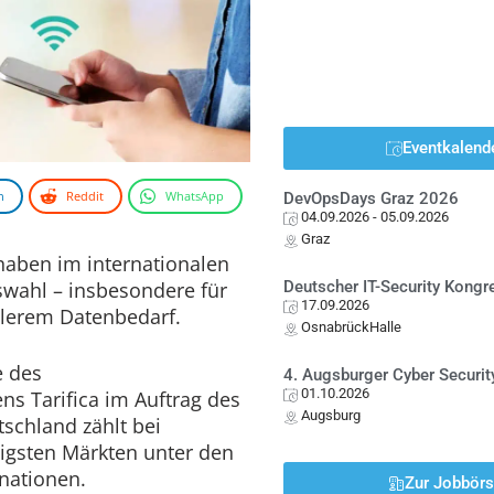
Eventkalend
n
Reddit
WhatsApp
DevOpsDays Graz 2026
04.09.2026
- 05.09.2026
Graz
aben im internationalen
uswahl – insbesondere für
Deutscher IT-Security Kong
17.09.2026
tlerem Datenbedarf.
OsnabrückHalle
e des
4. Augsburger Cyber Securit
01.10.2026
s Tarifica im Auftrag des
Augsburg
schland zählt bei
tigsten Märkten unter den
nationen.
Zur Jobbör