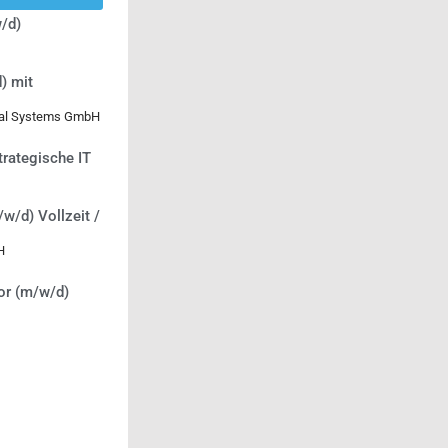
/d)
) mit
ical Systems GmbH
trategische IT
/w/d) Vollzeit /
H
or (m/w/d)