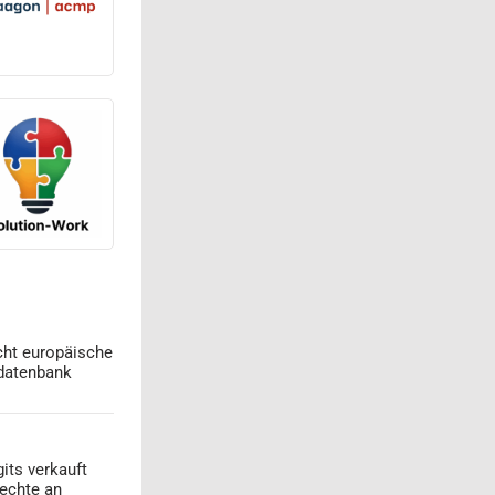
cht europäische
datenbank
its verkauft
echte an