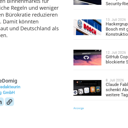
en Binnenmarkts für
Security-Ri
iche Regeln und weniger
n Bürokratie reduzieren
13. Juli 2026
n. Damit könnten
Hackergrup
baut und Deutschland als
Bosch mit 
Konstrukti
den.
12. Juli 2026
GitHub Copi
blockierte
e
Dornig
8. Juli 2026
Claude Fabl
Redakteurin
schenkt Ab
ag GmbH
weitere Ta
Anzeige