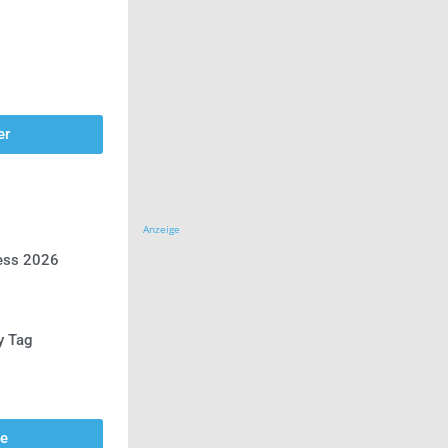
er
Anzeige
ress 2026
y Tag
se