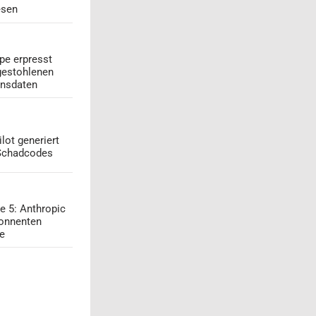
esen
pe erpresst
gestohlenen
onsdaten
lot generiert
 Schadcodes
e 5: Anthropic
onnenten
ge