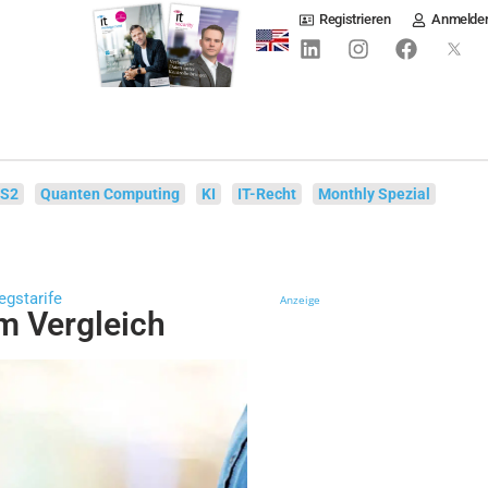
Registrieren
Anmelde
IS2
Quanten Computing
KI
IT-Recht
Monthly Spezial
egstarife
Anzeige
m Vergleich