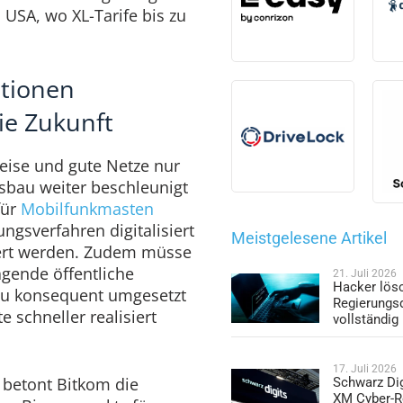
n USA, wo XL-Tarife bis zu
itionen
ie Zukunft
reise und gute Netze nur
sbau weiter beschleunigt
für
Mobilfunkmasten
gsverfahren digitalisiert
Meistgelesene Artikel
ert werden. Zudem müsse
agende öffentliche
21. Juli 2026
Hacker lös
au konsequent umgesetzt
Regierungs
 schneller realisiert
vollständig
17. Juli 2026
g betont Bitkom die
Schwarz Dig
XM Cyber-R