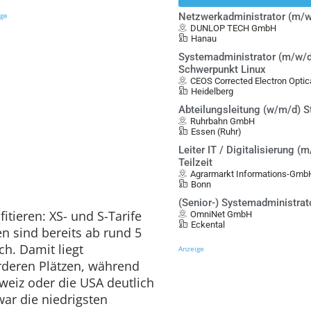
ige
Netzwerkadministrator (m/w
DUNLOP TECH GmbH
Hanau
Systemadministrator (m/w/d
Schwerpunkt Linux
CEOS Corrected Electron Opt
Heidelberg
Abteilungsleitung (w/m/d) S
Ruhrbahn GmbH
Essen (Ruhr)
Leiter IT / Digitalisierung (m
Teilzeit
Agrarmarkt Informations-Gmb
Bonn
(Senior-) Systemadministrat
itieren: XS- und S-Tarife
OmniNet GmbH
Eckental
n sind bereits ab rund 5
ch. Damit liegt
Anzeige
rderen Plätzen, während
weiz oder die USA deutlich
war die niedrigsten