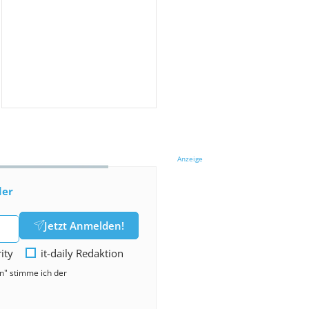
Anzeige
der
Jetzt Anmelden!
rity
it-daily Redaktion
en" stimme ich der