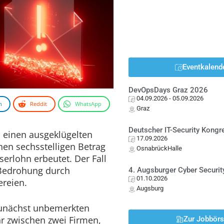
Eventkalend
DevOpsDays Graz 2026
04.09.2026
- 05.09.2026
n
Reddit
WhatsApp
Graz
Deutscher IT-Security Kong
 einen ausgeklügelten
17.09.2026
nen sechsstelligen Betrag
OsnabrückHalle
erlohn erbeutet. Der Fall
 Bedrohung durch
4. Augsburger Cyber Securit
01.10.2026
ereien.
Augsburg
 zunächst unbemerkten
hr zwischen zwei Firmen,
Zur Jobbör