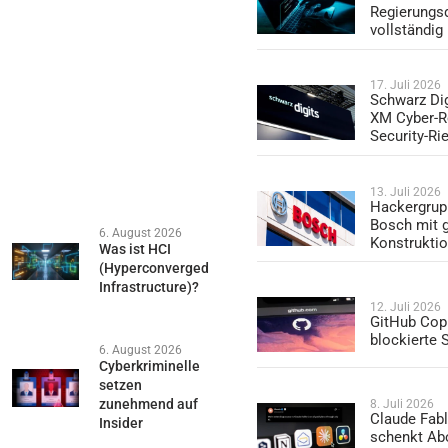
Regierungs
vollständig
17. Juli 2026
Schwarz Dig
XM Cyber-R
Security-Ri
13. Juli 2026
Hackergrup
Bosch mit 
6. August 2026
Konstrukti
Was ist HCI
(Hyperconverged
Infrastructure)?
12. Juli 2026
GitHub Copi
blockierte
6. August 2026
Cyberkriminelle
setzen
zunehmend auf
8. Juli 2026
Claude Fabl
Insider
schenkt Ab