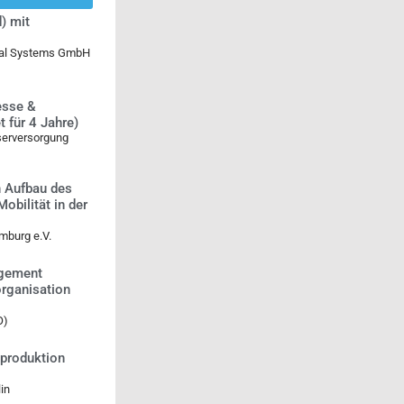
) mit
ical Systems GmbH
esse &
 für 4 Jahre)
serversorgung
n Aufbau des
bilität in der
mburg e.V.
agement
rganisation
O)
tproduktion
in