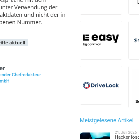
 unter Verwendung der
taktdaten und nicht der in
gebenen Nummer.
ffe aktuell
er
tender Chefredakteur
 GmbH
Meistgelesene Artikel
21. Juli 2026
Hacker lös