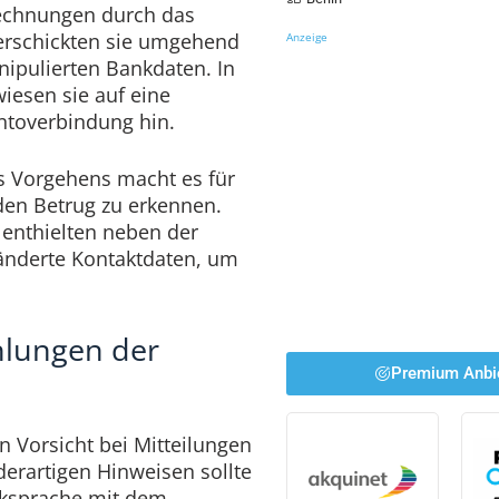
echnungen durch das
erschickten sie umgehend
Anzeige
nipulierten Bankdaten. In
iesen sie auf eine
ntoverbindung hin.
es Vorgehens macht es für
en Betrug zu erkennen.
enthielten neben der
änderte Kontaktdaten, um
hlungen der
Premium Anbi
n Vorsicht bei Mitteilungen
erartigen Hinweisen sollte
cksprache mit dem