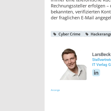
Rechnungssteller erfolgen –
bekannten, verifizierten Kon
der fraglichen E-Mail ange
Cyber Crime
Hackerangri
Lars
Beck
Stellvertre
IT Verlag
Anzeige