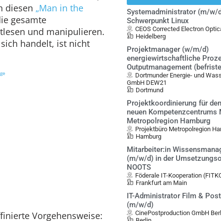
h diesen
„Man in the
Systemadministrator (m/w/d
die gesamte
Schwerpunkt Linux
CEOS Corrected Electron Opt
lesen und manipulieren.
Heidelberg
ch handelt, ist nicht
Projektmanager (w/m/d)
energiewirtschaftliche Proz
Outputmanagement (befristet
ige
Dortmunder Energie- und Was
GmbH DEW21
Dortmund
Projektkoordinierung für de
neuen Kompetenzcentrums Mo
Metropolregion Hamburg
Projektbüro Metropolregion Ha
Hamburg
Mitarbeiter:in Wissensman
(m/w/d) in der Umsetzungso
NOOTS
Föderale IT-Kooperation (FITK
Frankfurt am Main
IT-Administrator Film & Pos
(m/w/d)
CinePostproduction GmbH Berl
ffinierte Vorgehensweise:
Berlin