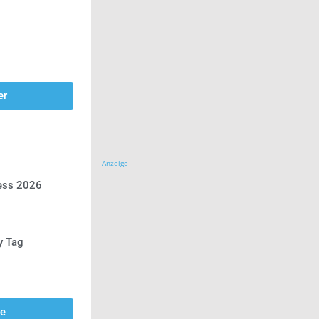
er
Anzeige
ress 2026
y Tag
se