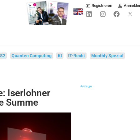
Registrieren
Anmelde
IS2
Quanten Computing
KI
IT-Recht
Monthly Spezial
Anzeige
: Iserlohner
ohe Summe