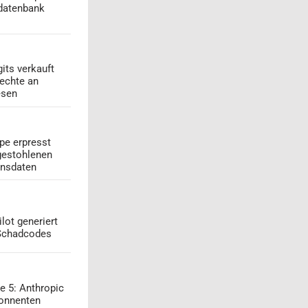
datenbank
its verkauft
echte an
esen
pe erpresst
gestohlenen
onsdaten
lot generiert
 Schadcodes
e 5: Anthropic
onnenten