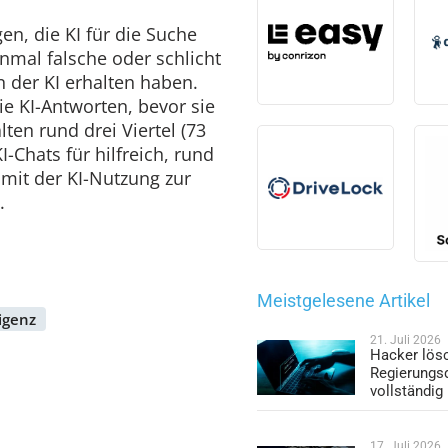
en, die KI für die Suche
inmal falsche oder schlicht
 der KI erhalten haben.
ie KI-Antworten, bevor sie
ten rund drei Viertel (73
I-Chats für hilfreich, rund
d mit der KI-Nutzung zur
.
Meistgelesene Artikel
ligenz
21. Juli 2026
Hacker lös
Regierungs
vollständig
17. Juli 2026