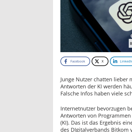
B
Facebook
X
LinkedI
Junge Nutzer chatten lieber m
Antworten der KI werden häuf
Falsche Infos haben viele sc
Internetnutzer bevorzugen b
Antworten von Programmen mi
(KI). Das ist das Ergebnis ei
des DIgitalverbands Bitkom 