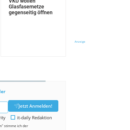
VKU wollen
Glasfasernetze
gegenseitig öffnen
Anzeige
der
Jetzt Anmelden!
rity
it-daily Redaktion
en" stimme ich der