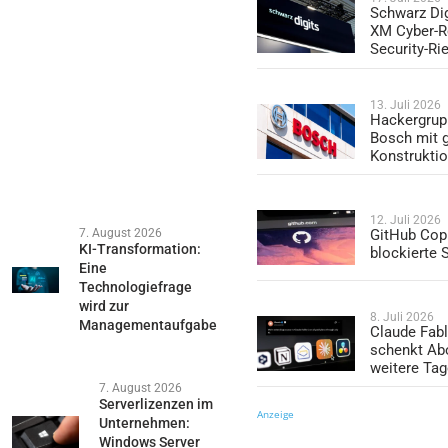
Schwarz Dig
XM Cyber-R
Security-Ri
13. Juli 2026
Hackergrup
Bosch mit 
Konstrukti
12. Juli 2026
7. August 2026
GitHub Copi
KI-Transformation:
blockierte
Eine
Technologiefrage
wird zur
8. Juli 2026
Managementaufgabe
Claude Fabl
schenkt Ab
weitere Ta
7. August 2026
Serverlizenzen im
Anzeige
Unternehmen:
Windows Server