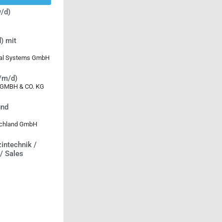
/d)
) mit
ical Systems GmbH
w/m/d)
MBH & CO. KG
und
tschland GmbH
intechnik /
 / Sales