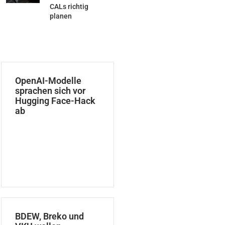
CALs richtig
planen
OpenAI-Modelle
sprachen sich vor
Hugging Face-Hack
ab
BDEW, Breko und