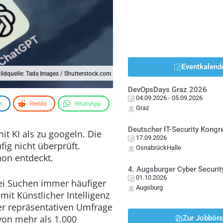
Eventkalend
ildquelle: Tada Images / Shutterstock.com
DevOpsDays Graz 2026
04.09.2026
- 05.09.2026
n
Reddit
WhatsApp
Graz
Deutscher IT-Security Kong
it KI als zu googeln. Die
17.09.2026
ig nicht überprüft.
OsnabrückHalle
hon entdeckt.
4. Augsburger Cyber Securit
01.10.2026
ei Suchen immer häufiger
Augsburg
t Künstlicher Intelligenz
ner repräsentativen Umfrage
von mehr als 1.000
Zur Jobbör