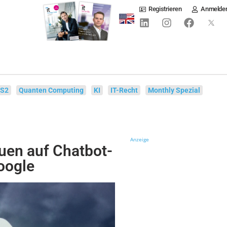
Registrieren
Anmelde
IS2
Quanten Computing
KI
IT-Recht
Monthly Spezial
Anzeige
uen auf Chatbot-
oogle