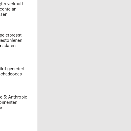
its verkauft
echte an
esen
pe erpresst
gestohlenen
onsdaten
lot generiert
 Schadcodes
e 5: Anthropic
onnenten
ge