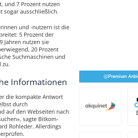
, und 7 Prozent nutzen
t sogar ausschließlich.
rinnen und -nutzern ist die
reitet: 5 Prozent der
9 Jahren nutzen sie
berwiegend, 20 Prozent
sische Suchmaschinen und
 zu.
Premium Anbi
sche Informationen
er die kompakte Antwort
elbst durch
nd auf den Webseiten nach
suchen», sagte Bitkom-
rd Rohleder. Allerdings
berprüfen.