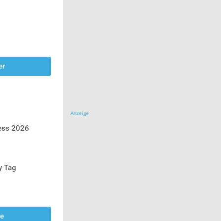
er
Anzeige
ress 2026
y Tag
se