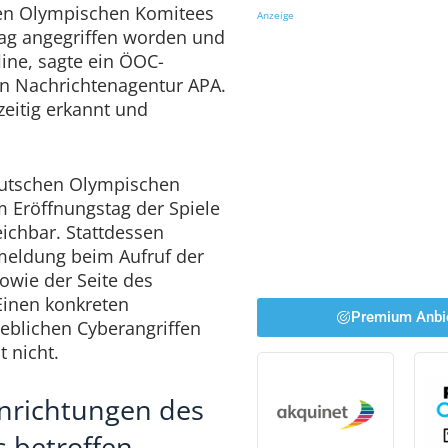
hen Olympischen Komitees
Anzeige
ag angegriffen worden und
ine, sagte ein ÖOC-
en Nachrichtenagentur APA.
eitig erkannt und
Deutschen Olympischen
 Eröffnungstag der Spiele
reichbar. Stattdessen
rmeldung beim Aufruf der
owie der Seite des
inen konkreten
Premium Anbi
blichen Cyberangriffen
 nicht.
inrichtungen des
 betroffen