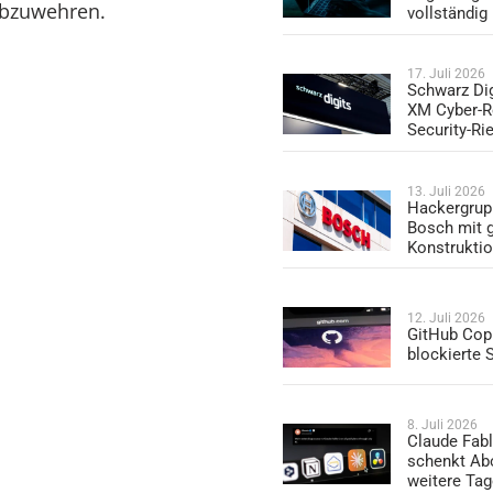
abzuwehren.
vollständig
17. Juli 2026
Schwarz Dig
XM Cyber-R
Security-Ri
13. Juli 2026
Hackergrup
Bosch mit 
Konstrukti
12. Juli 2026
GitHub Copi
blockierte
8. Juli 2026
Claude Fabl
schenkt Ab
weitere Ta