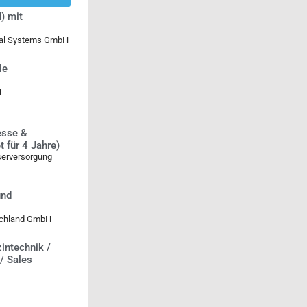
) mit
ical Systems GmbH
le
H
esse &
 für 4 Jahre)
serversorgung
und
tschland GmbH
intechnik /
 / Sales