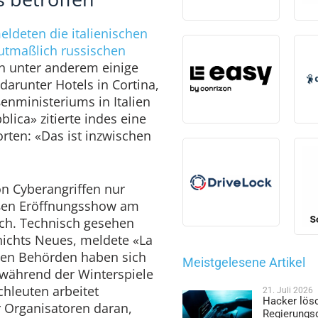
ldeten die italienischen
tmaßlich russischen
n unter anderem einige
darunter Hotels in Cortina,
enministeriums in Italien
lica» zitierte indes eine
rten: «Das ist inzwischen
on Cyberangriffen nur
ßen Eröffnungsshow am
sch. Technisch gesehen
nichts Neues, meldete «La
alen Behörden haben sich
Meistgelesene Artikel
während der Winterspiele
chleuten arbeitet
21. Juli 2026
Hacker lös
 Organisatoren daran,
Regierungs