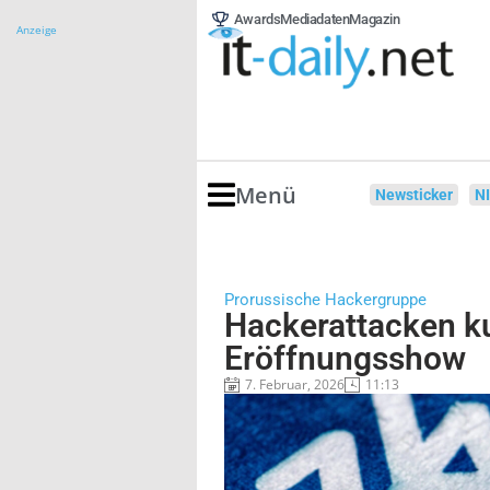
Awards
Mediadaten
Magazin
Anzeige
Menü
Newsticker
N
Prorussische Hackergruppe
Hackerattacken ku
Eröffnungsshow
7. Februar, 2026
11:13