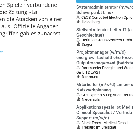
den Spielen verbundene
Systemadministrator (m/w/d
die Zeitung «La
Schwerpunkt Linux
CEOS Corrected Electron Opt
en die Attacken von einer
Heidelberg
aus. Offizielle Angaben
Stellvertretender Leiter IT (al
griffen gab es zunächst
Geschlechter)
HerkulesGroup Services Gmb
Siegen
ige
Projektmanager (w/m/d)
energiewirtschaftliche Proz
Outputmanagement (befristet
Dortmunder Energie- und Was
GmbH DEW21
Dortmund
Mitarbeiter (m/w/d) Linien- 
Netzwerkplanung
GO! Express & Logistics Deu
Niederaula
Applikationsspezialist Mediz
Clinical Specialist / Vertrieb
Support (m/w/d)
Black Forest Medical GmbH
Freiburg im Breisgau