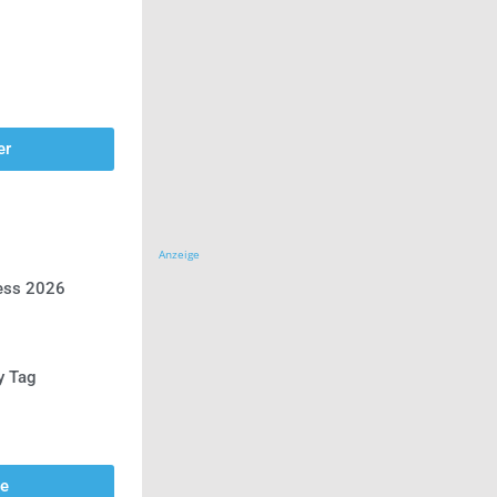
er
Anzeige
ress 2026
y Tag
se