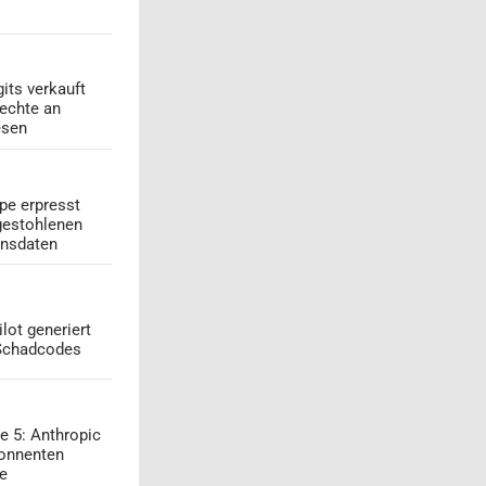
its verkauft
echte an
esen
pe erpresst
gestohlenen
onsdaten
lot generiert
 Schadcodes
e 5: Anthropic
onnenten
ge