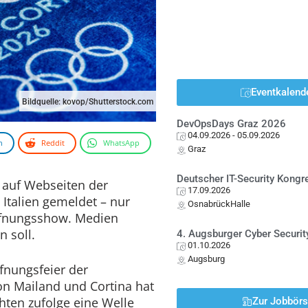
Eventkalend
Bildquelle: kovop/Shutterstock.com
DevOpsDays Graz 2026
04.09.2026
- 05.09.2026
n
Reddit
WhatsApp
Graz
Deutscher IT-Security Kong
 auf Webseiten der
17.09.2026
Italien gemeldet – nur
OsnabrückHalle
ffnungsshow. Medien
n soll.
4. Augsburger Cyber Securit
01.10.2026
Augsburg
fnungsfeier der
n Mailand und Cortina hat
hten zufolge eine Welle
Zur Jobbör