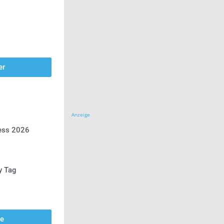
er
Anzeige
ress 2026
y Tag
se