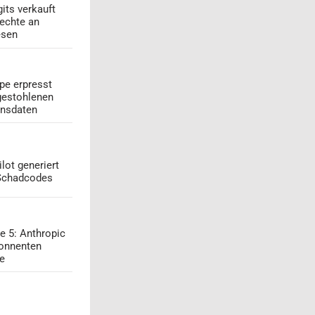
its verkauft
echte an
esen
pe erpresst
gestohlenen
onsdaten
lot generiert
 Schadcodes
e 5: Anthropic
onnenten
ge