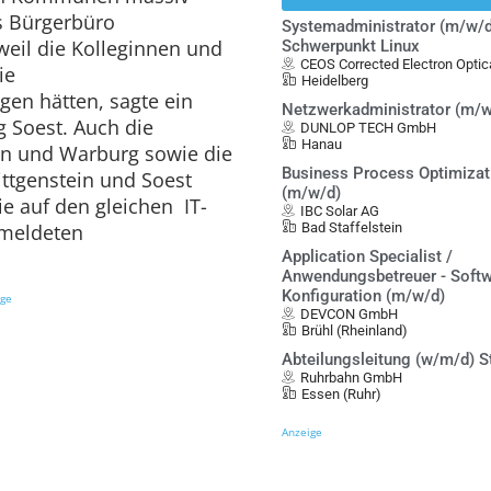
s Bürgerbüro
Systemadministrator (m/w/d
eil die Kolleginnen und
Schwerpunkt Linux
CEOS Corrected Electron Opt
ie
Heidelberg
n hätten, sagte ein
Netzwerkadministrator (m/w
g Soest. Auch die
DUNLOP TECH GmbH
Hanau
en und Warburg sowie die
Business Process Optimiza
ttgenstein und Soest
(m/w/d)
 auf den gleichen IT-
IBC Solar AG
, meldeten
Bad Staffelstein
Application Specialist /
Anwendungsbetreuer - Softw
Konfiguration (m/w/d)
ige
DEVCON GmbH
Brühl (Rheinland)
Abteilungsleitung (w/m/d) S
Ruhrbahn GmbH
Essen (Ruhr)
Anzeige