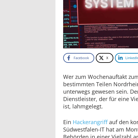
Facebook
X
LinkedI
Wer zum Wochenauftakt zum 
bestimmten Teilen Nordrhei
unterwegs gewesen sein. De
Dienstleister, der für eine 
ist, lahmgelegt.
Ein
Hackerangriff
auf den ko
Südwestfalen-IT hat am Mont
Behörden in einer Vielzahl