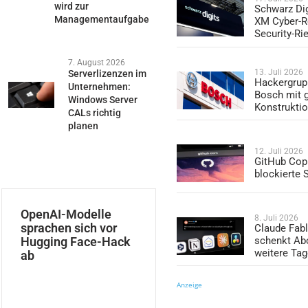
wird zur
Schwarz Dig
Managementaufgabe
XM Cyber-R
Security-Ri
7. August 2026
13. Juli 2026
Serverlizenzen im
Hackergrup
Unternehmen:
Bosch mit 
Windows Server
Konstrukti
CALs richtig
planen
12. Juli 2026
GitHub Copi
blockierte
OpenAI-Modelle
8. Juli 2026
sprachen sich vor
Claude Fabl
Hugging Face-Hack
schenkt Ab
weitere Ta
ab
Anzeige