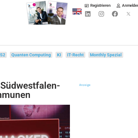
Registrieren
Anmelde
IS2
Quanten Computing
KI
IT-Recht
Monthly Spezial
 Südwestfalen-
Anzeige
ommunen