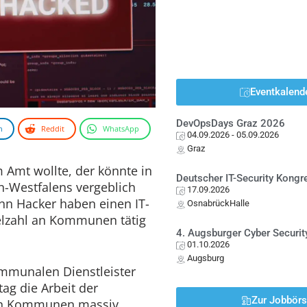
Eventkalend
DevOpsDays Graz 2026
n
Reddit
WhatsApp
04.09.2026
- 05.09.2026
Graz
Amt wollte, der könnte in
Deutscher IT-Security Kong
n-Westfalens vergeblich
17.09.2026
nn Hacker haben einen IT-
OsnabrückHalle
Vielzahl an Kommunen tätig
4. Augsburger Cyber Securit
01.10.2026
Augsburg
mmunalen Dienstleister
ag die Arbeit der
Zur Jobbör
 an Kommunen massiv