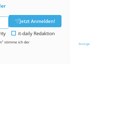
der
Jetzt Anmelden!
rity
it-daily Redaktion
en" stimme ich der
Anzeige