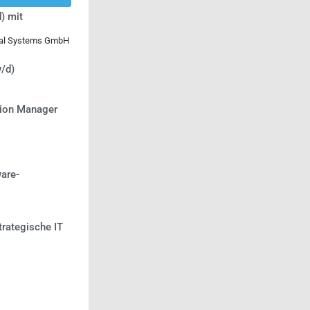
) mit
ical Systems GmbH
/d)
tion Manager
are-
trategische IT