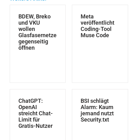
BDEW, Breko
Meta
und VKU
veröffentlicht
wollen
Coding-Tool
Glasfasernetze
Muse Code
gegenseitig
öffnen
ChatGPT:
BSI schlägt
OpenAI
Alarm: Kaum
streicht Chat-
jemand nutzt
Limit für
Security.txt
Gratis-Nutzer